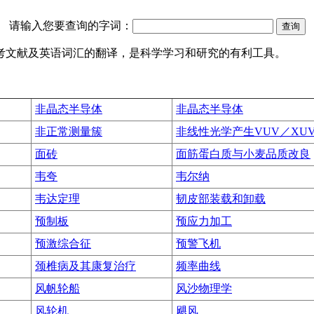
请输入您要查询的字词：
参考文献及英语词汇的翻译，是科学学习和研究的有利工具。
非晶态半导体
非晶态半导体
非正常测量簇
非线性光学产生VUV／XU
面砖
面筋蛋白质与小麦品质改良
韦夸
韦尔纳
韦达定理
韧皮部装载和卸载
预制板
预应力加工
预激综合征
预警飞机
颈椎病及其康复治疗
频率曲线
风帆轮船
风沙物理学
风轮机
飓风