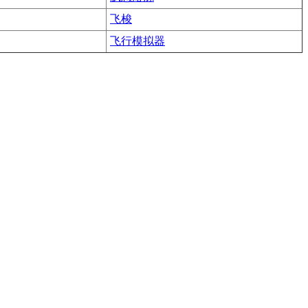
飞梭
飞行模拟器