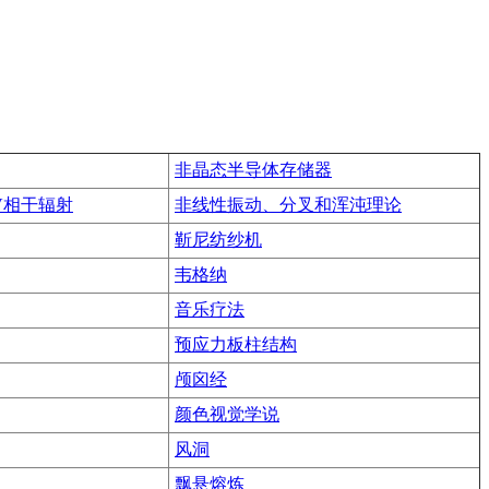
非晶态半导体存储器
V相干辐射
非线性振动、分叉和浑沌理论
靳尼纺纱机
韦格纳
音乐疗法
预应力板柱结构
颅囟经
颜色视觉学说
风洞
飘悬熔炼