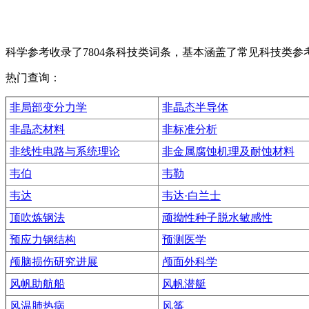
科学参考收录了7804条科技类词条，基本涵盖了常见科技类
热门查询：
非局部变分力学
非晶态半导体
非晶态材料
非标准分析
非线性电路与系统理论
非金属腐蚀机理及耐蚀材料
韦伯
韦勒
韦达
韦达·白兰士
顶吹炼钢法
顽拗性种子脱水敏感性
预应力钢结构
预测医学
颅脑损伤研究进展
颅面外科学
风帆助航船
风帆潜艇
风温肺热病
风筝