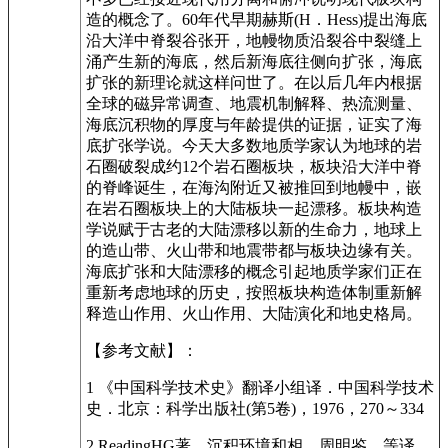
造的概念了。60年代早期赫斯(H．Hess)提出海底
沿大洋中脊裂谷张开，地幔物质沿裂谷中裂缝上
涌产生新的海底，然后新海底往侧向扩张，海底
扩张的新理论就这样问世了。在以后几年内根据
全球的磁异常调查、地震机制解释、热流测量、
海底沉积物的厚度与年龄提供的证据，证实了海
底扩张学说。今天大多数地质学家认为地球的岩
石圈破裂成约12个岩石圈板块，板块沿大洋中脊
的脊峰诞生，在海沟附近又被推回到地幔中，嵌
在岩石圈板块上的大陆板块一起漂移。板块构造
学说赋于古老的大陆漂移以新的生命力，地球上
的造山带、火山带和地震带都与板块边缘有关。
海底扩张和大陆漂移的概念引起地质学家们正在
重新考虑地球的历史，按照板块构造体制重新解
释造山作用、火山作用、大陆演化和地史格局。
【参考文献】：
1 《中国科学技术史》翻译小组译．中国科学技术
史．北京：科学出版社(第5卷)，1976，270～334
2 ReadingHG著．沉积环境和相．周明鉴，等译．