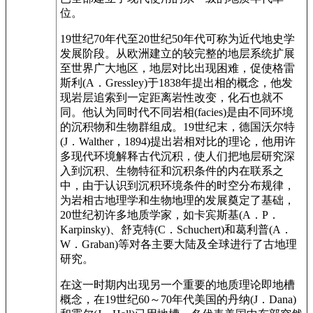
位。
19世纪70年代至20世纪50年代可称为近代地史学
发展阶段。从欧洲建立的较完整的地层系统扩展
至世界广大地区，地层对比出现困难，促使格雷
斯利(A．Gressley)于1838年提出相的概念，他发
现岩层追索到一定距离岩性改变，化石也就不
同。他认为同时代不同岩相(facies)是由不同环境
的沉积物和生物群组成。19世纪末，德国沃尔特
(J．Walther，1894)提出岩相对比的理论，他用许
多现代环境解释古代沉积，使人们把地层研究深
入到沉积、生物特征和沉积条件的内在联系之
中，由于认识到沉积环境条件的时空分布规律，
为岩相古地理学和生物地理的发展奠定了基础，
20世纪初许多地质学家，如卡宾斯基(A．P．
Karpinsky)、舒克特(C．Schuchert)和葛利普(A．
W．Graban)等对各主要大陆及全球进行了古地理
研究。
在这一时期内出现另一个重要的地质理论即地槽
概念，在19世纪60～70年代美国的丹纳(J．Dana)