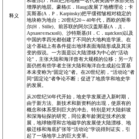
和霍尔(J．Hall)已用地槽一名代表美国中东部突然
增厚的地层。豪格(E．Haug)发展了地槽理论；卡
宾斯基(A．P．Karpinsky)把平缓褶皱相对稳定的
释义
地块称为地台；20世纪20～40年代，西欧的斯蒂
尔(H．Stille)、前苏联的阿尔汉盖斯基(А．Д．
Аpxaнгелъcкий)、沙特斯基(H．C．щatсkиn)以及
中国的李四光都创建了不同的大地构造学派。在
这个基础上有条件提出地球表面海陆形成及其演
变的假说。一方面是以大陆漂移为中心的“活动
论”，主张大陆和海洋曾有大规模的位移；另一方
面仍然有些学者主张大陆和海洋自生成起位置基
本未变称为“固定论”者。在20世纪初，“活动论”者
同“固定论”者争论不断；促进了地质学和地史学
的发展。
从20世纪50年代开始，地史学发展进入新时期，
由于新方法、新技术和新资料的出现，使原有的
概念和体系受到巨大的冲击。特别是对大陆斜坡
和深海钻探的研究，同位素年龄测定技术的发
展，地球物理和古地磁学的发展使大陆漂移、地
极迁移和海底扩张等“活动论”学说得到证实，引
起了一场地学上的巨大变革。