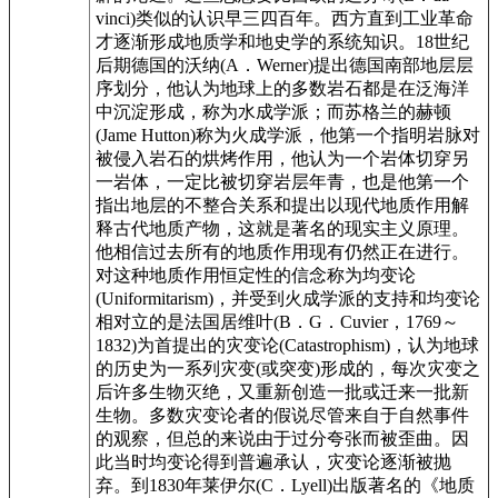
vinci)类似的认识早三四百年。西方直到工业革命
才逐渐形成地质学和地史学的系统知识。18世纪
后期德国的沃纳(A．Werner)提出德国南部地层层
序划分，他认为地球上的多数岩石都是在泛海洋
中沉淀形成，称为水成学派；而苏格兰的赫顿
(Jame Hutton)称为火成学派，他第一个指明岩脉对
被侵入岩石的烘烤作用，他认为一个岩体切穿另
一岩体，一定比被切穿岩层年青，也是他第一个
指出地层的不整合关系和提出以现代地质作用解
释古代地质产物，这就是著名的现实主义原理。
他相信过去所有的地质作用现有仍然正在进行。
对这种地质作用恒定性的信念称为均变论
(Uniformitarism)，并受到火成学派的支持和均变论
相对立的是法国居维叶(B．G．Cuvier，1769～
1832)为首提出的灾变论(Catastrophism)，认为地球
的历史为一系列灾变(或突变)形成的，每次灾变之
后许多生物灭绝，又重新创造一批或迁来一批新
生物。多数灾变论者的假说尽管来自于自然事件
的观察，但总的来说由于过分夸张而被歪曲。因
此当时均变论得到普遍承认，灾变论逐渐被抛
弃。到1830年莱伊尔(C．Lyell)出版著名的《地质