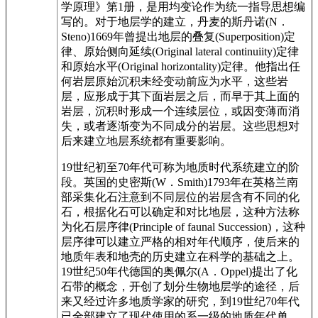
学原理》第1册，是用均变论作为统一指导思想编
写的。对于地层学的建立，丹麦的斯丹诺(N．
Steno)1669年曾提出地层的叠复(Superposition)定
律、原始侧向延续(Original lateral continuiity)定律
和原始水平(Original horizontality)定律。他指出任
何岩层原始沉积未经变动前应为水平，这些岩
层，应形成于其下面岩层之后，而早于其上面的
岩层，沉积时形成一个连续层位，或因变薄而消
失，或者逐渐变为不同成分的岩层。这些思想对
后来建立地层系统都有重要影响。
19世纪初至70年代可称为地质时代系统建立的阶
段。英国的史密斯(W．Smith)1793年在英格兰南
部采集化石注意到不同层位的岩层含有不同的化
石，根据化石可以确定和对比地层，这种方法称
为化石层序律(Principle of faunal Succession)，这种
层序律可以建立严格的相对年代顺序，使后来的
地质年表和地壳的历史建立在科学的基础之上。
19世纪50年代德国的奥佩尔(A．Oppel)提出了化
石带的概念，开创了划分生物地层学的途径，后
来又经过许多地质学家的研究，到19世纪70年代
已全部建立了现代使用的系一级的地质年代单