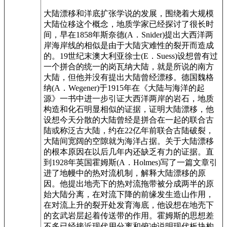
大陆漂移和洋底扩张学说的发展，围绕着大规模
大陆位移这个概念，地质学家已经探讨了很长时
间，早在1858年斯奈德(A．Snider)提出大西洋两
岸海岸线的相似是由于大陆灾难性的裂开而造成
的。19世纪末澳大利亚徐士(E．Suess)设想曾有过
一个拼合的统一的岗瓦纳大陆，就是所说的南方
大陆，但他并没有提出大陆曾经漂移。德国魏格
纳(A．Wegener)于1915年在《大陆与海洋的起
源》一书中进一步引证大西洋两岸的岩石，地质
构造和化石明显相似的证据，证明大陆漂移，他
设想今天分散的大陆曾经是拼合在一起的联合古
陆或称泛古大陆，约在22亿年前联合古陆破裂，
大陆间宽阔的空隙就为海洋占据。关于大陆漂移
的根本原因在以后几年内还缺乏有力的证据。直
到1928年英国霍姆斯(A．Holmes)写了一篇文章引
进了地幔中的热对流机制，解释大陆漂移的原
因。他提出地壳下的热对流拖带被分成两半的原
始大陆分离，在对流下降的前缘发生造山作用，
在对流上升的裂开处发育海底，他设想在地壳下
的玄武岩层起着传送带的作用。霍姆斯的思想差
不多已经接近现代用分离和俯冲说明现代板块构