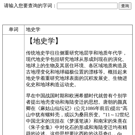
请输入您要查询的字词：
单词
地史学
【地史学】
传统地史学往往侧重研究地层学和地质年代学，
现代地史学包括研究地球从形成到现在的演化、
地球上的生物及其居住环境、各区域地质构造及
古地理变化和地球磁极位置的漂移等。概括起来
地史学着重研究地球表面的沉积发展史、生物进
化史和地球构造运动史。
早在中国战国时期和欧洲希腊时代就曾有个别学
者提出地壳变动和海陆变迁的思想。唐朝的颜真
卿在《麻姑山仙坛记》(公元1086年前后)提出“高
山中犹有螺蚌壳，或以为桑田所变。”11～12世纪
中国北宋的沈括在《梦溪笔谈》和南宋的朱熹在
《朱子全集》中对化石的形成和海陆变迁均有精
辟的论述。这些思想要比西欧的达芬奇(L．da