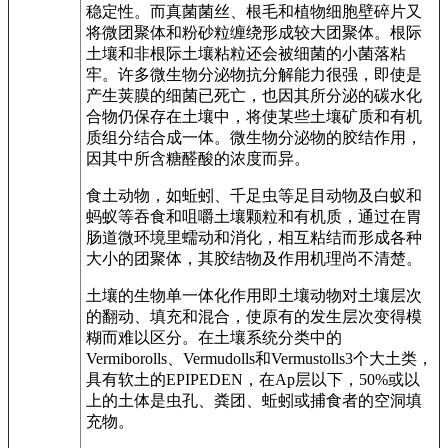
稳定性。而真菌菌丝、根毛和植物细胞壁碎片又
将微团聚体和粉砂粒缠绕形成较大团聚体。根际
土壤和非根际土壤粘粒还会被细菌的小菌落粘
牢。许多微生物分泌物抗分解能力很强，即使是
产生荚膜的细菌已死亡，也因其所分泌的碳水化
合物仍保存在土壤中，将使某些土壤矿质和有机
质组分结合成一体。微生物分泌物的胶结作用，
因其中所含糖醛酸的浓度而异。
食土动物，如蚯蚓、千足虫等足目动物及白蚁和
蚂蚁等吞食和咀嚼土壤颗粒和有机质，通过在胃
肠道微环境里蠕动和消化，相互粘结而形成各种
大小的团聚体，其胶结物及作用机理尚不清楚。
土壤的生物单一体化作用即土壤动物对土壤层次
的翻动、填充和混合，使原有的发生层次变得模
糊而难以区分。在土壤系统分类中的
Vermiborolls、Vermudolls和Vermustolls3个大土类，
具有软土的EPIPEDEN，在Ap层以下，50%或以
上的土体是虫孔、粪团、蚯蚓或捕食者的空洞填
充物。