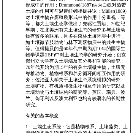
形成中的作用；Drummond(1887)认为白蚁对热带
土壤的作用可与温带蚯蚓相提并论；Müller(1889)
对土壤生物在腐殖质形成中的作用十分重视，等
等，都为土壤生态学做出了先驱性贡献。20世纪
早期，在北美洲有关土壤生态的研究多与土壤动
物有较多的联系，且多在森林土壤环境中进行，
如土壤微节肢动物与林下凋落物层中的共生生物
等。值得提及的是60年代中期为期10年的国际生
物学课题(IBP)中对土壤生态学的研究开始；俄亥
俄州立大学有关土壤螨及其分类和功能的研究；
70年代开始为期15年的有关土壤微生物，土壤无
脊椎动物、植物根系和养分循环间相互作用的研
究；佐治亚大学关于土壤生态系统模拟的研究；
土壤矿物、有机质和微生物相互作用的研究以及
土壤动物与土壤结构的研究等。英国、瑞典、波
兰、匈牙利以及澳大利亚也均有较著名的长期性
研究。
有关的基本概念
1．土壤生态系统：它是植物根系、土壤藻类、土
壤动物和微生物与它们所处的土壤环境一起构成