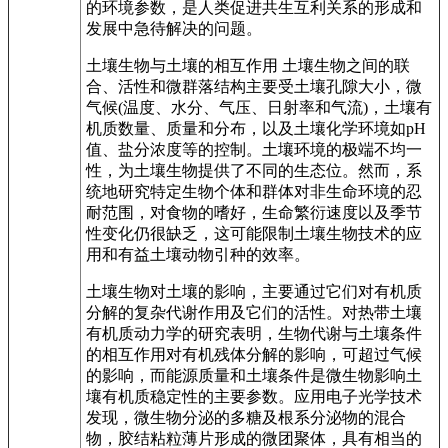
的环境参数，是人类促进共生互利关系的形成和
发展中急待解决的问题。
土壤生物与土壤的相互作用 土壤生物之间的联
合、活性和微群落结构主要受土壤孔隙大小，微
气候(温度、水分、气压、日射率和气流)，土壤有
机质数量、质量和分布，以及土壤化学环境如pH
值、盐分浓度等的控制。土壤环境的极端不均一
性，为土壤生物提供了不同的生态位。然而，系
统地研究特定生物个体和群体对非生命环境的忍
耐范围，对食物的嗜好，生命繁衍速度以及季节
性变化仍很缺乏，这可能限制土壤生物技术的应
用和有益土壤动物引种的效率。
土壤生物对土壤的影响，主要通过它们对有机质
分解的复杂代谢作用及它们的活性。对热带土壤
有机质动力学的研究表明，生物代谢与土壤条件
的相互作用对有机残体分解的影响，可超过气候
的影响，而能源质量和土壤条件是微生物影响土
壤有机质稳定性的主要参数。应用电子光学技术
发现，微生物分泌的多糖及根系分泌物的混合
物，胶结粘粒薄片形成的微团聚体，具有相当的