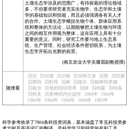
土壤生态学涉及的范围广，有待探索的理论领域
多，不但要求研究者充实生物学、生态学和土壤
学的基础知识和技能，而且必须强调各有关人才
的合作。土壤生态学概括生物个体、群体应用系
统和整体的方法论，以期能够把土壤生物与环境
之间的相互作用视为整体，这在应用上具有十分
重要的意义。同时，研究工作要与地上生态系
统、生产管理、社会经济条件密切联系，为土壤
生态学开拓出光辉的前景。
(南京农业大学吴珊眉副教授撰)
贝尔
贝尔德
贝尔格
贝尔特兰米
贝恩
贝托莱
贝斯特
贝时璋
贝林
贝格尔
贝格斯特罗姆
随便看
贝歇尔
贝母的组织培养
贝特
贝特森
贝特洛
贝科夫
贝类神经内分泌学
1984年
1984年
1984年
1984年
1984年
1984年
1985年
科学参考收录了7804条科技类词条，基本涵盖了常见科技类参
考文献及英语词汇的翻译，是科学学习和研究的有利工具。