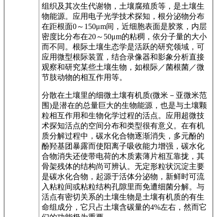
组织及其次生代谢物，土壤腐殖质等，是土壤生
物能源。应用电子光学技术探知，根分泌物分布
在距根面0～150μm间，近细胞表面是胶浆，内层
密度比分布在20～50μm的粘稠，依分子量的大小
而不同。根际土壤生态学是活跃的研究领域，可
应用微型根际装置，结合录像器和影象分析直接
观察和研究某些土壤生物，如根际／菌根菌／微
节肢动物的相互作用等。
分散在土壤里的细微土壤有机质(微米－亚微米范
围)是潜在的总量巨大的生物能源，也是与土壤颗
粒相互作用和生物化学过程的活点。应用超微技
术探知活点的空间分布和类型很有意义。在有机
质分解过程中，碳水化合物逐渐消失，多元酚的
酚羟基团暴露而使阳离子吸收能力增强，碳水化
合物消失还使带电荷的木质素薄片相互靠拢，其
骨架残体的结构尚可辨认。无定形粒状沉淀主要
是碳水化合物，起源于活体分泌物，新鲜时可流
入粘粒间或粘粒结构孔隙里而免遭细菌分解。与
活点有密切关系的土壤生物是土壤有机质的有生
命组成分，它只占土壤含碳量的4%左右，然而它