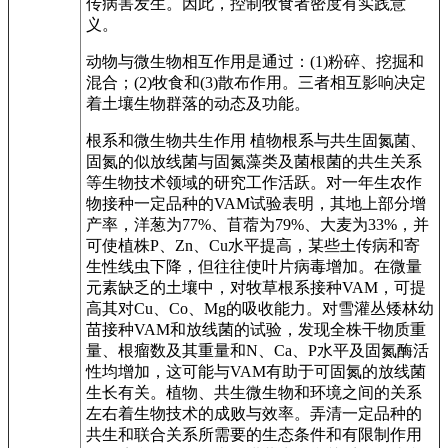
传病害发生。因此，控制牧食者密度有实践意
义。
动物与微生物相互作用是通过：(1)粉碎、挖掘和
混合；(2)牧食和(3)散布作用。三者相互影响决定
着土壤生物群落的动态及功能。
根系和微生物共生作用 植物根系与共生固氮菌、
固氮的似放线菌与固氮藻类及菌根菌的共生关系
等生物技术领域的研究工作活跃。对一年生农作
物接种一定品种的VAM试验表明，其地上部分增
产率，洋葱为77%、苜蓿为79%、大麦为33%，并
可使植株P、Zn、Cu水平提高，某些土传病和寄
生性线虫下降，但往往使叶片病毒增加。在微量
元素缺乏的土壤中，对牧草根系接种VAM，可提
高其对Cu、Co、Mg的吸收能力。对雪灌丛矮林幼
苗接种VAM和放线菌的试验，发现全株干物质重
量、根瘤数及其重量和N、Ca、P水平及固氮酶活
性均增加，这可能与VAM有助于可固氮的放线菌
生长有关。植物、共生微生物和环境之间的关系
左右着生物技术的成败与效率。弄清一定品种的
共生和联合关系所需要的生态条件和有限制作用