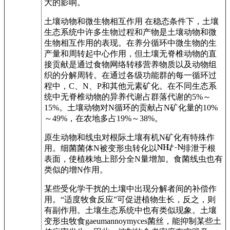
大的影响。
土壤动物和微生物相互作用 在稳态条件下，土壤
生态系统中许多生物过程和产物是土壤动物和微
生物相互作用的表现。在养分循环中微生物的生
产量和周转起中心作用，但土壤无脊椎动物的直
接贡献是通过食物网络转移营养物质以及动物组
织的分解周转。在通过各级功能群的每一循环过
程中，C、N、P和其他元素矿化。在不同生态系
统中无脊椎动物的异养代谢占群落代谢的5%～
15%。土壤动物对N循环的贡献占N矿化量的10%
～49%，在农地多占19%～38%。
原生动物和线虫对根际土壤有机N矿化有特殊作
用。细菌菌体N被变形虫转化以
排泄于根
表面，使植株地上部分全N量增加。食菌线虫也有
类似的增N作用。
某些受化学干扰的土壤中出现分解者间的补偿作
用。“适度牧食反应”可促进植物生长，反之，则
有副作用。土壤生态系统中也有类似现象。土壤
变形虫牧食gaeumannoymyces菌丝，能抑制某些土