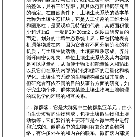
的整体，具有三维界限，其具体范围根据研究目
的确定。在自然条件下，土壤生态系统的基本单
元称为土壤生态样块，它是人工切割的三维土柱
和圆形柱，是景观单元特征的代表，其截面积很
少超过1m2，一般是20×20cm2，深度由研究目的
而定。划分的土壤生态系统上界，应包括地表有
机凋落物质在内，因为它含有不同分解阶段的有
机质，与土壤生物活动、土壤腐殖质形成、养分
循环间密切相关。单位土壤生态系统及其内容物
是可以度量的，从而便于物质和能量输入和输出
以及它们在系统内部的转化和循环的定量化和模
型化。土壤生态系统的生物结构虽然极其复杂，
但研究者可依不同的目的从事各方面的研究，如
研究生物个体、群体或某些土壤生物与土壤物理
的或化学的环境的相互关系。
2．微群落：它是大群落中生物群集亚单元，由小
而生命短暂的生物构成，包括土壤微生物和土壤
动物等，它们繁衍的主要环节是在微生境中进行
和完成的。微群落中的生物间有复杂的食物网
络，有许多外在的和内在的联系。微群落内部演