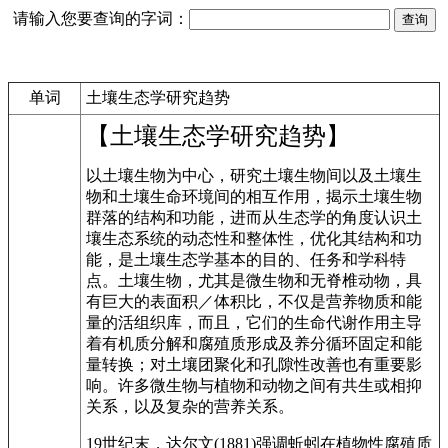
请输入您要查询的字词：
单词
土壤生态学研究趋势
【土壤生态学研究趋势】
以土壤生物为中心，研究土壤生物间以及土壤生
物和土壤生命环境间的相互作用，揭示土壤生物
群落的结构和功能，进而从生态学的角度认识土
壤生态系统的动态性和整体性，优化其结构和功
能，是土壤生态学基本的目的、任务和学科特
点。土壤生物，尤其是微生物和无脊椎动物，具
有巨大的表面积／体积比，不仅是营养物质和能
量的活组织库，而且，它们的生命代谢作用主导
着有机质分解和腐殖质形成及养分循环固定和能
量转换；对土壤团聚化和孔隙性改善也有重要影
响。许多微生物与植物和动物之间有共生或相抑
关系，以及复杂的营养关系。
19世纪末，达尔文(1881)强调蚯蚓在植物性腐殖质