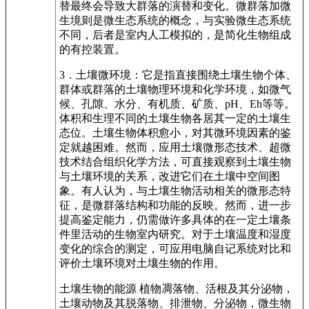
替最终会导致大群落的演替和变化。微群落加微
生境则是微生态系统的概念，与实验微生态系统
不同，后者是室内人工模拟的，是简化生物组成
的有控装置。
3．土壤微环境：它是指直接围绕土壤生物个体、
群体或群落的土壤物理环境和化学环境，如微气
候、孔隙、水分、有机质、矿质、pH、Eh等等。
体积和生理不同的土壤生物各居其一定的土壤生
态位。土壤生物体积愈小，对其微环境因素的鉴
定就越困难。然而，应用土壤微形态技术、超微
技术结合组织化学方法，可直接观察到土壤生物
与土壤环境的关系，改进它们在土壤中空间图
象。有人认为，与土壤生物活动相关的微形态特
征，是微群落结构和功能的反映。然而，进一步
提高鉴定能力，仍需做许多具体的在一定土壤条
件里活动的生物室内研究。对于土壤温度和湿度
变化的综合的测定，可应用电脑自记系统对比和
评价土壤环境对土壤生物的作用。
土壤生物的能源 植物凋落物、活根及其分泌物，
土壤动物及其脱落物、排泄物、分泌物，微生物