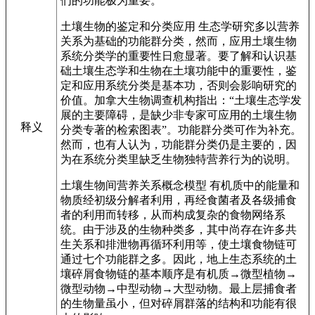
们的功能极为重要。
土壤生物的鉴定和分类应用 生态学研究多以营养
关系为基础的功能群分类，然而，应用土壤生物
系统分类学的重要性日愈显著。要了解和认识基
础土壤生态学和生物在土壤功能中的重要性，鉴
定和应用系统分类是基本功，否则会影响研究的
价值。加拿大生物调查机构指出：“土壤生态学发
展的主要障碍，是缺少非专家可应用的土壤生物
释义
分类专著的检索图表”。功能群分类可作为补充。
然而，也有人认为，功能群分类仍是主要的，因
为在系统分类里缺乏生物独特营养行为的说明。
土壤生物间营养关系概念模型 有机质中的能量和
物质经初级分解者利用，再经食菌者及各级捕食
者的利用而转移，从而构成复杂的食物网络系
统。由于涉及的生物种类多，其中尚存在许多共
生关系和排泄物再循环利用等，使土壤食物链可
通过七个功能群之多。因此，地上生态系统的土
壤碎屑食物链的基本顺序是有机质→微型植物→
微型动物→中型动物→大型动物。最上层捕食者
的生物量虽小，但对碎屑群落的结构和功能有很