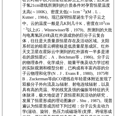
子氢21cm谱线所测到的介质条件对孕育恒星温度
－3
太高(～100K)、密度太低(～1cm
)(M．L．
Kutner，1984)。现已探明恒星诞生于分子云之
3
中。云的温度一般是几K到几十K，密度在10
cm
－3
以上(G．Winnewisser等，1979)。所测到的大批
与电离氢区(HⅡ)及红外源成协的巨分子云复合
体，往往是大质量原恒星存在及活动区域。太阳
系邻近的暗星云稠密核是低质量星形成区。红外
天文卫星在星际云中测到的红外源有一半多是潜
在的原恒星(C．A．Beichman等，1986)。分子云
的物理条件、化学成分、能量平衡及动力学过程
的实际观测和模型分析，已构成有丰富内容的分
子云物理和化学(N．J．Evans Ⅱ，1980)。1975年
B．Zuckerman等由CO谱线在年轻星体附近发现了
双极分子外向流及2μ辐射、射电连续辐射，以及
具有高的亮温、窄的线宽及强的偏振等特征的天
体脉泽，极大地促进了原恒星和其活动的研究，
发展了恒星形成的理论图象(F．Shu，1987)。现普
遍认为恒星形成历经下列过程：分子云失去动力
学(湍动、旋转、热压力或磁场等)支撑、坍缩形成