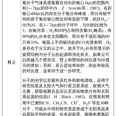
氢分子气体高度集聚在径向距银心1kpc的范围内
和3～7kpc的环中(N．Z．Scoville等，1987)。在距
银心400pc以内存在分子氢分布峰值，而分布较平
坦的原子氢在银心附近却有急剧下降，此区H
／
2
HI为20。在3～7kpc的分子环中，与HI的比例为
3。在银河系，H
和HI约占相同含量(H
略高)，有
2
2
90%的H
分布在太阳圈内，而分布于该区域的HI
2
只有33%。银面上不同银径处的CO光谱表明，H
2
多存在于分立的云之中。故关于H
分布所显示的
2
旋臂结构与分子云的起源和演化有关。如果云可
以跨越几个臂存活，臂上和臂间的对比度与HI显
释义
示的类似；否则，若云是短寿命的，则会有较高
的对比度，这有待于进一步研究。
分子的光学以至紫外及红外和射电谱线，还用于
研究恒星及太阳大气和行星卫星系统，探测大气
元素，获取核聚合反应以至原始物质分布和太阳
系起源的信息(J．H．Black，1985)。在彗发和彗
+
+
尾中已测到CN、CH
CN、CH
、H
S
等近30种
3
2
分子，可能从中得到彗究竟是形成于太阳系或来
自星际空间的依据。在有超新星、膨胀电离氢区