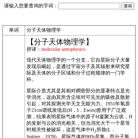
请输入您要查询的字词：
单词
分子天体物理学
【分子天体物理学】
拼译：
molecular astrophysics
现代天体物理学的一个分支，它自星际分子大量
发现后崛起，是通过宇宙分子及其辐射来研究星
际及天体的分子区域和分子过程规律的一门学
科。
星际介质尤其是其相对稠密部分的显著特点是光
学消光，这由其所含尘埃对可见光的吸收及散射
引起，对其探测光学天文无能为力。1951年氢原
子21cm谱线发现后(H．I．Ewen)曾用于广泛观
测，结果表明星际气体中的原子H凝聚为云状，H
的发射与云的消光相关，但当消光大于一个星等
时相关性被破坏，这是气体中H
所致(L．
2
Spitzer，1978)。星际气体的90%是氢，而分子氢