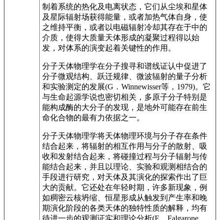
制着系统的热化及电离状态，它们从尘埃和星体
及星际辐射场获得能量，或者加热气体自身，使
之维持平衡，或者以电磁辐射冷却其存在于中的
介质，使得大质量天体形成的凝聚过程得以始
发，对体系的演变起着关键性的作用。
分子天体物理学在分子搜寻和谱线证认中促进了
分子微观结构、跃迁规律、微波辐射的量子分析
和实验测定的发展(G．Winnewisser等，1979)。它
与生命起源学说也密切相关，多原子分子特别是
能构成酶的大分子的发现，是地外可能存在前生
命化合物的最有力依据之一。
分子天体物理学将天体物理环境与分子存在条件
结合起来，将辐射的相互作用与分子的散射、吸
收和发射结合起来，将碰撞过程与分子辐射与传
能结合起来，并且以理论、实验和观测相结合的
手段进行研究，对天体及其演化的探索作出了巨
大的贡献。它还处在年轻时期，许多新现象，例
如稠密云核坍缩、恒星形成从触发到产生率和晚
期演化阶段的各类天体的独特性质的解释，均有
待进一步的观测证实和理论分析(E．Falgarone，