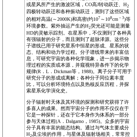
或星风所产生的激波区域，CO高J转动跃迁、H
2
四极转动跃迁和各种振动跃迁，测到了这些区域
7
8
－3
的相对高温(～2000K)和高密(约10
～10
cm
)等
环境参数。紫外抽运产生的H
荧光还可能是测量
2
HD的灵敏示踪剂。在星系中，不仅测到了各种具
有强辐射的分子，而且测到了超脉泽源。这些分
子谱线已用于研究星系中恒星的形成、星系的状
态、结构和动力学过程。分子谱线带来的丰富信
息，可研究宇宙的各种化学现象，进一步揭示物
理过程的实质或本源，并窥视特异条件下的化学
规律(R．L．Dickman等，1988)。离子分子可用于
研究分子的形成或离解；各种分子同位素丰度
比，可以分析环境特点以及热核反应历程，并探
索星系化学演化史。
分子辐射时天体及其环境的探测和研究获得了许
多喜人的成果。然而宇宙分子的作用不仅仅在于
它是一种探针，还在于它本身作为体系的一部分
参与天体过程(A．Dalgarno，1985)。众多的宇宙
分子具有丰富的能态结构。通过与气体主要成分
H
及尘埃的作用，与星体及辐射场相关，常常控
2