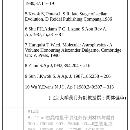
1980,87:1 ～19
5 Kwok S, Pottasch S R. late Stage of stellar
Evolution. D Reidel Publishing Compang,1986
6 Shu FH,Adams F C. Lizano S Aon Rev A,
Ap,1987,25,23 ～81
7 Hartquist T W,ed. Molecular Astrophysics - A
Volume Honouring Alexander Dalgarno. Cambridge
Un: V. Press, 1990
8 Zhou S.Ap J,1992,394:204～216
9 Sun J,Kwok S. A Ap. J, 1987,185:258～266
10 Wu Y,Evans N J I . Ap J,1989,340:307～313
(北京大学吴月芳副教授撰；周体健审)
814年
8～12μm超晶格量子阱红外探测材料与器件
900～1000年
907～960年
90—Ⅱ主战坦克
960～1279年
960～1279年
AGK星表