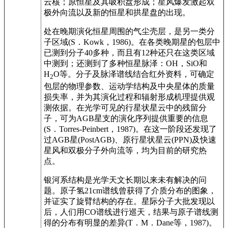
云核；原恒星及其吸积盘形成；星风爆发激起双
极外向流以及新的恒星和拱星盘的出现。
处在晚期演化恒星周围的气尘壳层，是另一类分
子区域(S．Kowk，1986)。在各类晚期星的包层中
已测到分子40多种，而且有12种还只在这类区域
中测到；还测到了多种恒星脉泽：OH，SiO和
H
O等。分子及脉泽谱线结合红外资料，可确定
2
包层的物理参数、运动学结构及中央星体的质量
损失率，并为其演化过程和辐射形成机理提供观
测依据。在光学可见的行星状星云中的残留分
子，可为AGB星支的演化序列提供重要的信息
(S．Torres-Peinbert，1987)。在这一阶段还发现了
过AGB星(PostAGB)、原行星状星云(PPN)及快速
星风和双极分子外向流等，均为目前的研究热
点。
银河系结构是光学天文长期以来未有解决的问
题。原子氢21cm谱线曾获得了介质分布的图象，
并证实了旋臂结构的存在。星际分子大批发现以
后，人们用CO谱线进行巡天，结果与原子谱线测
得的分布有明显的差异(T．M．Dane等，1987)。