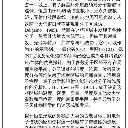
占一半以上。要了解星际介质必须对分子氢进行
巡侧。但是由于H
转动惯量极小，无永久偶极
2
矩，无射电波段谱线，冷的H
也无可见光谱，从
2
这两个大气窗口就不能观测分子区域(A．
Ddlgarno，1985)。然而在这些区域中发现了各种
分子，尽管其含量大大低于H
，但由于其易激
2
发、光薄等特点，并常常与H
成协，它们可以作
2
为H
的示踪剂。一氧化碳(CO)、甲醛(H
CO)、氨
2
2
(NH
)以及硫化碳(CS)等均已经证实为各具特色的
3
H
气体的优良探针。由于多数分子区域不存在局
2
部热动平衡，分子谱线的强度、轮廓、位移及速
度分布等均依赖于辐射区域的局部参量，运用原
子物理、量子力学和辐射传能理论对分子谱线所
作的分析(C．H．Townes等，1975)，成了决定这
些区域的温度、密度、质量、尺度及其他动力学
参数和同位素丰度的最重要手段，并且导致了分
子天体物理学的迅速形成和发展。
揭开恒星形成的奥秘是人类的古老目标，射电分
子谱线的应用使得这一领域有了突破性的进展。
在长时期中以为恒星在星际云之外形成，后来原