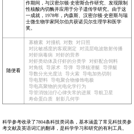
作期间，与汉密尔顿·史密斯合作研究、发现限制
性核酸内切酶并应用于分子遗传学研究。由于这
一成就，1978年，内森斯、汉密尔顿·史密斯与瑞
士微生物学家阿尔伯共获诺贝尔生理学和医学
奖。
寡糖素
对撞机
对数
对日照
对比敏感度的客观测定
对流层电波散射传播
对虾病毒病
对虾的营养
对虾类幼体及仔虾的分类学
对虾配合饲料
对角线
导尿术
导弹
导弹核潜艇
导弹艇
随便看
导数分光光度法
导火索
导电加热切削
导电塑料
导电聚合物修饰电极
导电高聚物的光电化学行为
导管消蚀治疗心律失常的进展
导航卫星
寿命蛋白质
射影几何学
科学参考收录了7804条科技类词条，基本涵盖了常见科技类参
考文献及英语词汇的翻译，是科学学习和研究的有利工具。