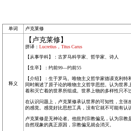
单词
卢克莱修
【卢克莱修】
拼译：
Lucretius，Titus Carus
【从事学科】：古罗马科学家、哲学家、诗人
【生卒】：约前99—约前55
【介绍】：生于罗马。唯物主义哲学家德谟克利特和
释义
同时阐述了原子论的唯物主义哲学思想。认为世界
着和灭亡着的世界所组成。世界上物的多样性只不
在认识问题上，卢克莱修承认世界的可知性，主张感
的感觉。感觉好比思想工具，没有它就不可能有认
卢克莱修是无神论者。他批判宗教偏见，认为宗教
自然现象的真正原因，宗教偏见就会消灭。