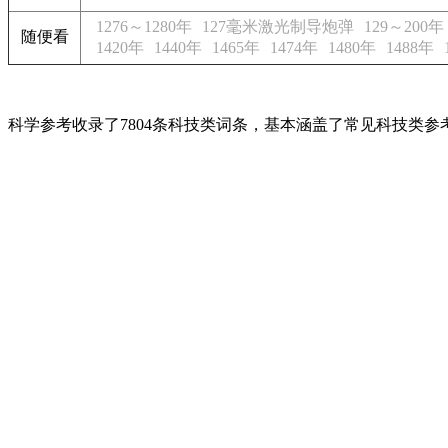
1276～1280年
127毫米激光制导炮弹
129～200年
随便看
1420年
1440年
1465年
1474年
1480年
1488年
科学参考收录了7804条科技类词条，基本涵盖了常见科技类