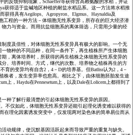
反馈抑制现象，Schaeffer等获得含高赖氨酸的水稻，并证
haya获得适于盐碱地区种植的耐盐水稻品系。这一方法将水稻推
ops、Agropyron、Elgmus、Haynaldia及
为细胞工程的一种方法－体细胞无性系变异，所存在的巨大经济潜
、物力与资金。而用抗盐细胞系的离体筛选，只需用少量的经
殖制度及倍性，对体细胞无性系变异具有极大的影响。一个无
同一物种的不同品种，在同一条件下，再生植株所产生体细胞
时期，离体培养时，所获得的再生植株之体细胞无性系变异的
成分、培养时间、方式，继代的次数、培养物之植株再生的方
的变异均有自含2，4－D的培养基。但Batliss认为2，4－
而再生植株者，发生变异率也愈高。相比之下，由体细胞胚胎发生途
du在Pennesetum上，以及Dale在Lolicem上都得到了
是一种了解行最清楚的引起体细胞无性系变异的原因。
类型。不仅如此，体细胞无性系变异还能引起理化诱变难以获得的
。而在理化因素诱发突变中，仅发现两对染色体的简单易位而从
的活动规律，使沉默基因活跃起来而导致严重的重复与缺失。