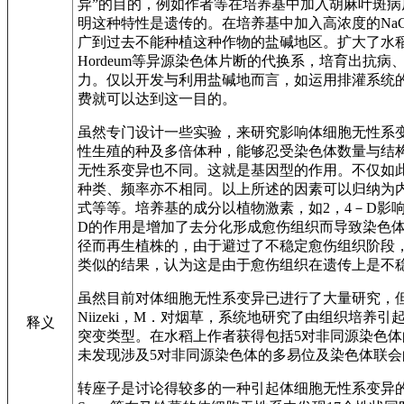
异”的目的，例如作者等在培养基中加入胡麻叶斑病原
明这种特性是遗传的。在培养基中加入高浓度的NaC
广到过去不能种植这种作物的盐碱地区。扩大了水稻的种植面积
Hordeum等异源染色体片断的代换系，培育出
力。仅以开发与利用盐碱地而言，如运用排灌系统
费就可以达到这一目的。
虽然专门设计一些实验，来研究影响体细胞无性系
性生殖的种及多倍体种，能够忍受染色体数量与结
无性系变异也不同。这就是基因型的作用。不仅如
种类、频率亦不相同。以上所述的因素可以归纳为
式等等。培养基的成分以植物激素，如2，4－D影响最大
D的作用是增加了去分化形成愈伤组织而导致染色体变异
径而再生植株的，由于避过了不稳定愈伤组织阶段，无性系相对
类似的结果，认为这是由于愈伤组织在遗传上是不
虽然目前对体细胞无性系变异已进行了大量研究，
Niizeki，M．对烟草，系统地研究了由组织
释义
突变类型。在水稻上作者获得包括5对非同源染色
未发现涉及5对非同源染色体的多易位及染色体联会
转座子是讨论得较多的一种引起体细胞无性系变异