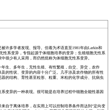
多学者发现、报导。但着为术语直至1981年由Larkin和
为体细胞无性系变异，专指起源于体细胞培养的变异；生殖细胞无性系
献中很少有人采用，而仍然统称为体细胞无性系变异。
一年生、多年生，无性生殖、有性繁殖，自交、异交，农作
涉及的性状、变异的内容十分广泛。几乎涉及农作物的所有性
花器的结构、育性甚至粒形、粒重、米粒的化学成分、抗病虫
性系变异的一种表现。很可能是在培养过程中细胞全能性基因
异来自于离体培养，在实用上可以控制培养条件而达到“定向变