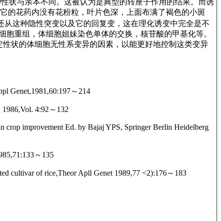
7种性状与亲本不同。这被认为是典型的转座子作用的结果。而诱
，它的花药内没有花粉粒，叶片色深，上面布满了褐色的小斑
来还从这种隐性突变以及它的回复变，这在理化诱变中完全是不
基因的体细胞重组，体细胞姐妹染色单体的交换，核苷酸的甲基化等。
定性状的体细胞无性系变异的因素，以能更好地控制这类变异
r Appl Genet,1981,60:197～214
l. 1986,Vol. 4:92～132
n in crop improvement Ed. by Bajaj YPS, Springer Berlin Heidelberg
t,1985,71:133～135
ected cultivar of rice,Theor Apll Genet 1989,77 <2):176～183