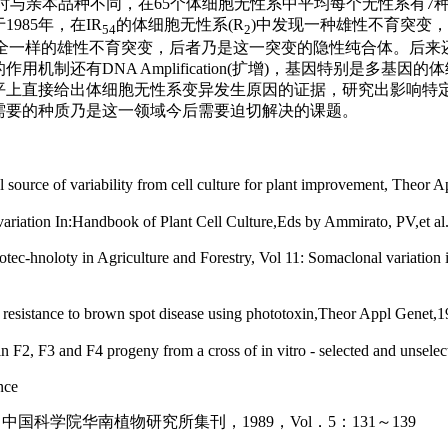
状同时与亲本品种不同，在65个体细胞无性系中平均每个无性系有
985年，在IR
的体细胞无性系(R
)中发现一种雄性不育突变
54
2
现完全一样的雄性不育突变，后者乃是这一突变的隐性纯合体。后
机制还有DNA Amplification(扩增)，基因特别是多
平上直接给出体细胞无性系变异发生原因的证据，研究出影响特
需要的种质乃是这一领域今后需要迫切解决的课题。
 source of variability from cell culture for plant improvement, Theo
riation In:Handbook of Plant Cell Culture,Eds by Ammirato, PV,et a
otec-hnoloty in Agriculture and Forestry, Vol 11: Somaclonal variatio
for resistance to brown spot disease using phototoxin,Theor Appl Gene
in F2, F3 and F4 progeny from a cross of in vitro - selected and unsel
nce
科学院华南植物研究所集刊，1989，Vol．5：131～139