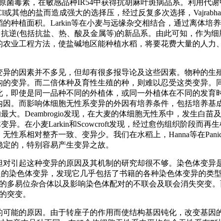
菌毒素，在敏感品种IR54中获得抗胡麻叶斑病品系。利用代谢中的
l或其他的盐而造成强大的选择压，经过反复多次选择，Vajrab
。Larkin等在小麦与远缘杂交相结合，通过离体培养而获得具有Aegil
抗病、抗逆(包括抗盐、热、酸及金属等)的新品系。由此可知，作
的农业工程方法，使盐碱地区能种植水稻，将要花费大量的人力
变异的因素并不多见，但却有很多报导论及这些因素。物种的生
构的变异。而二倍体种及育性生殖的种，则难以忍受这类变异。
此，即使是同一品种不同的外植体，或同一外植体在不同的发育
内因。而影响体细胞无性系变异的外因有培养条件，包括培养基
。Deambrogio发现，在大麦的体细胞无性系中，发生白苗及不育
。在小麦Larkin和Scowcroft发现，经过愈伤组织阶段
整齐一致、变异少。我们在水稻上，Hanna等在Panicum上，Hay
稳定的，特别容易产生变异之故。
但对引起这种变异的原因及其机制的研究却很不够。染色体变异
培养引起的染色体变异，发现它几乎包括了书籍的各种染色体变异的
体的多易位杂合体以及影响染色体配对的不联会及联会消失突变
的突变。
的可能的原因。由于转座子的作用而使结构基因钝化，改变基因