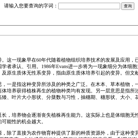
请输入您要查询的字词：
这一现象早在60年代随着植物组织培养技术的发展及应用，已被许
为各国学者承认、引用。1986年Evans进一步将为一现象细分
；及原生质体无性系变异，指由原生质体培养引起的变异。但文
思，一是指这种变异所涉及的种类之广泛。在木本、草本植物，
离体培养获得植株再生的植物种类均有发现。另一层意思是指所
高矮、叶片大小形状、分蘖数与习性，抽穗期、穗形状、大小、
延长，培养物会逐渐丧失植株再生能力。这实际上也是体细胞无
的可能性的机会越大。
源，除了直接为农作物育种提供了新的种质资源外，由于这种变