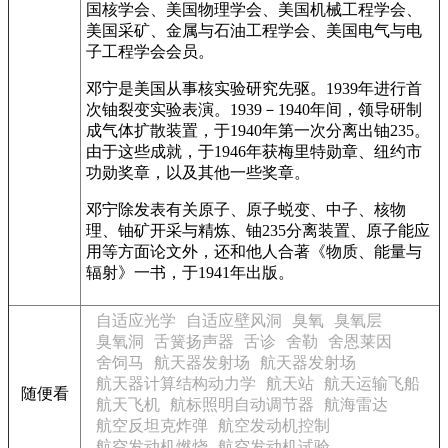
国核学会、美国物理学会、美国机械工程学会、
美国采矿、金属与石油工程学会、美国电气与电
子工程学会会员。
邓宁是美国从事核实验研究先驱。1939年进行首
次铀裂变实验表演。1939－1940年间，领导研制
成气体扩散装置，于1940年第一次分离出铀235。
由于这些成就，于1946年获梅里特勋章、纽约市
功勋奖章，以及其他一些奖章。
邓宁除发表有关原子、原子蜕变、中子、核物
理、铀矿开采与精炼、铀235分离装置、原子能应
用等方面论文外，还和他人合著《物质、能量与
辐射》一书，于1941年出版。
自适应光学
自适应壁风洞
臭氧
臭氧层
臭氧洞
舌簧扬声器
舌诊
舍勒
舍恩莱因
舍饲马
航天器发射场
航天器发射场
航天器计算结构动力学
航天站
航天运输飞船
随便看
航天飞机
航标照明自动调节器
航海雷达
航空反坦克炸弹
航空发动机控制
航空发动机燃烧
航空发动机试验