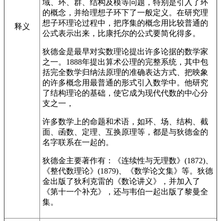
域、环、群、结构及模等问题，特别是引入了环
的概念，并给理想子环下了一般定义。在研究理
想子环理论过程中，把序集的概念用比较普通的
释义
公式表示出来，比康托尔的公式要简化得多。
狄德金是最早对实数理论提出许多论据的数学家
之一。1888年提出算术公理的完整系统，其中包
括完全数学归纳法原理的准确表达方式、把映象
的许多概念用最普通的形式引入数学中。他研究
了结构理论的基础，使它成为现代代数的中心分
支之一，
许多数学上的命题和术语，如环、场、结构、截
面、函数、定理、互换原理等，都是与狄德金的
名字联系在一起的。
狄德金主要著作有：《连续性与无理数》(1872)、
《整代数理论》(1879)、《数学论文集》等。狄德
金出版了狄利克雷的《数论讲义》，并加入了
《第十一个补充》，还与韦伯一起出版了黎曼全
集。