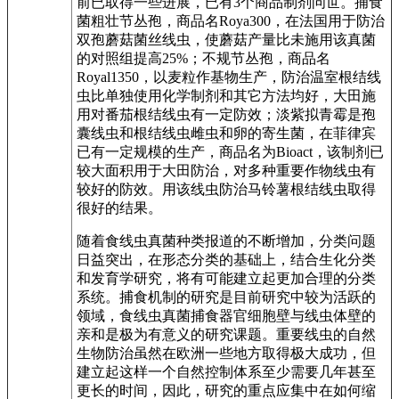
前已取得一些进展，已有3个商品制剂问世。捕食
菌粗壮节丛孢，商品名Roya300，在法国用于防治
双孢蘑菇菌丝线虫，使蘑菇产量比未施用该真菌
的对照组提高25%；不规节丛孢，商品名
Royal1350，以麦粒作基物生产，防治温室根结线
虫比单独使用化学制剂和其它方法均好，大田施
用对番茄根结线虫有一定防效；淡紫拟青霉是孢
囊线虫和根结线虫雌虫和卵的寄生菌，在菲律宾
已有一定规模的生产，商品名为Bioact，该制剂已
较大面积用于大田防治，对多种重要作物线虫有
较好的防效。用该线虫防治马铃薯根结线虫取得
很好的结果。
随着食线虫真菌种类报道的不断增加，分类问题
日益突出，在形态分类的基础上，结合生化分类
和发育学研究，将有可能建立起更加合理的分类
系统。捕食机制的研究是目前研究中较为活跃的
领域，食线虫真菌捕食器官细胞壁与线虫体壁的
亲和是极为有意义的研究课题。重要线虫的自然
生物防治虽然在欧洲一些地方取得极大成功，但
建立起这样一个自然控制体系至少需要几年甚至
更长的时间，因此，研究的重点应集中在如何缩