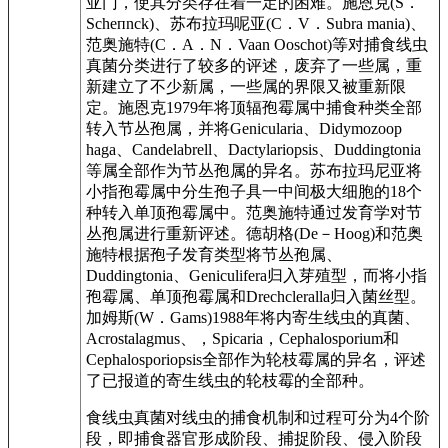
亚门，使其分类存在着一定的困难。施恩克(S．
Scheпnck)、苏布拉玛呢亚(C．V．Subra mania)、
范奥施特(C．A．N．Vaan Ooschot)等对捕食线虫
真菌分类进行了较多的评述，废弃了一些属，重
新建立了不少新属，一些属的界限又被重新限
定。施恩克1979年将顶辐孢霉属中捕食种类全部
转入节丛孢属，并将Genicularia、Didymozoop
haga、Candelabrell、Dactylariopsis、Duddingtonia
等属全部作为节丛孢属的异名。苏布拉玛尼亚将
小指孢霉属中分生孢子具一中间极大细胞的18个
种转入单顶孢霉属中。范奥施特通过发育学对节
丛孢属进行重新评述。德胡格(De－Hoog)和范奥
施特根据孢子发育类型将节丛孢属、
Duddingtonia、Geniculifera归入芽殖型，而将小指
孢霉属、单顶孢霉属和Drechcleralla归入菌丝型。
加姆斯(W．Gams)1988年将内寄生线虫的真菌、
Acrostalagmus、，Spicaria，Cephalosporium和
Cephalosporiopsis全部作为轮枝霉属的异名，评述
了已报道的寄生线虫的轮枝霉的全部种。
食线虫真菌对线虫的捕食机制和过程可分为4个阶
段，即捕食器官形成阶段、捕捉阶段、侵入阶段