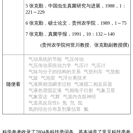
5 张克勤．中国虫生真菌研究与进展，1988，1：
221～229
6 张克勤．硕士论文．贵州农学院．1989，1～75
7 张克勤．真菌学报，1991，10：132～140
(贵州农学院何世川教授、张克勤副教授撰)
气动系统的节能
气压传动
气压传动系统动力学
气压计
气压计
气味与分子的结构的关系
气垫列车
气垫船
气旋
气泡室
气浮分离技术
随便看
气液两相流瞬变过程
气液固二相反应器
气液色谱固定液
气相电子衍射
气象卫星
气象雷达
气辉
气道内含肽神经
气道高反应性b
氖
氘
氙
氚的结合分布及剂量估算
氟
科学参考收录了7804条科技类词条，基本涵盖了常见科技类参