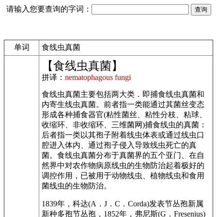
请输入您要查询的字词：
单词
食线虫真菌
【食线虫真菌】
拼译：
nematophagous fungi
食线虫真菌主要包括两大类．即捕食线虫真菌和
内寄生线虫真菌。前者指一类能通过其菌丝变态
形成各种捕食器官(粘性菌丝、粘性分枝、粘球、
收缩环、非收缩环、三维菌网)捕食线虫的真菌：
后者指一类以其孢子附着线虫体表或通过线虫口
腔进入体内、通过孢子侵入导致线虫死亡的真
菌。食线虫真菌分布于真菌界的五个亚门、在自
然界中对农作物病原线虫的生物防治起着极好的
调控作用，已被用于动物线虫、植物线虫和食用
菌线虫的生物防治。
1839年，科达(A．J．C．Corda)发表节丛孢新属
新种多孢节丛孢，1852年，弗尼斯(G．Fresenius)