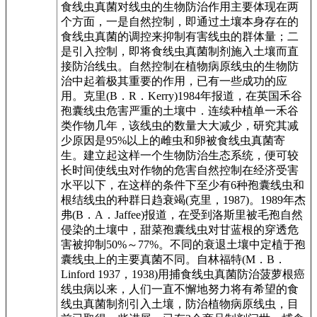
食线虫真菌对线虫的生物防治作用主要体现在两
个方面，一是自然控制，即通过土壤本身存在的
食线虫真菌的调控来抑制有害线虫的群体量；二
是引入控制，即将食线虫真菌制剂施入土壤而直
接防治线虫。自然控制在植物病原线虫的生物防
治中起着极其重要的作用，已有一些成功的应
用。克里(B．R．Kerry)1984年报道，在英国禾谷
孢囊线虫危害严重的土壤中．连续种植单一禾谷
类作物几年，该线虫的数量大大减少，研究其减
少原因是95%以上的雌虫和卵被食线虫真菌寄
生。建立起这样一个生物防治生态系统，便可较
长时间使线虫对作物的危害自然控制在经济受害
水平以下，在这样的条件下至少有6种孢囊线虫和
根结线虫的种群日趋衰竭(克里，1987)。1989年杰
弗(B．A．Jaffee)报道，在受到洛斯里被毛孢自然
侵染的土壤中，甜菜孢囊线虫对甘蓝根的穿透危
害被抑制50%～77%。不同的衰退土壤中定植于孢
囊线虫上的主要真菌不同。自林福特(M．B．
Linford 1937，1938)用捕食线虫真菌防治菠萝根癌
线虫病以来，人们一直不懈地努力将有希望的食
线虫真菌制剂引入土壤，防治植物病原线虫，目