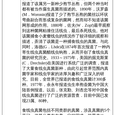
报道了该属另一新种少孢节丛孢，但两个种当时
都有被当作腐生真菌而描述的。1890年，沃罗森
(M．Woronin)报道了少了孢节丛孢的菌丝以环状
弯曲副合而形成复杂的菌网，然而却不知道该菌
网形成的作用。1880年，佐夫(W．Zopf)最早观察
到这种菌网粘缠住活线虫，最后杀死线虫。他对
该菌捕食小麦瘿线虫的情况作了较详细的观察和
描述，弄清了该菌是一种捕食线虫的真菌。与此
同时，洛德(G．Lhde)在1874年首次报道了一种内
寄生线虫真菌醋线虫钩孢，从而开创了食线虫真
菌的研究历史。1933～1975年，美国的掘克斯莱
(C．Drechsler)在美国进行系统广泛的调查，报道
了大量食线虫真菌新种，由此引起世界范围内真
菌学家和线虫学家的浓厚兴趣和广泛深入的研
究。目前，全世界已报道的食线虫真菌计300多
种。1977年，余永年报道虫生串孢壶菌为中国大
陆首例报道。以后，张克勤、刘杏忠等对中国食
线虫真菌进行了广泛的资源普查．目前中国已发
现23属、80种。
食线虫真菌包括不同类群的真菌，涉及真菌的5个