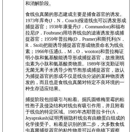
和消解阶段。
食线虫真菌的形态建成主要是捕食器官的诱发。
1973年库奇(J．N．Couch)报道线虫可以诱发形成
捕捉器官；1938年康曼丹(J．Commandon)和福布
拉尼(P．Foubrane)用培养线虫的滤液诱发形成捕
捉器官；1959年普拉梅(D．Pramer)和斯托利(N．
R．Stoll)把能诱导捕捉器官形成物质命名为线虫
素；1966年伍通(L．M．O．wooton)和普拉梅证
明小肽和氮基酸能诱导形成捕捉器官，故推测线
虫素为小肽和氨基酸类物质。1989年张克勤证明
无菌无离子水诱导少孢节孢形成捕捉器官，故认
为捕捉器官的形成不仅是线虫分泌的某种物质诱
发的，而且也是食线虫真菌对特定不良环境的一
种生存适应结果。
捕捉阶段包括吸引与粘着。掘氏圆锥梅里霉的粘
性孢子及侵染结构对线虫有吸引作用，并且附着
于线虫的特定区域。1985年杰耶普拉卡什(A．
Jeyaprakash)证明秀丽隐杆线虫有由糖蛋白组成的
化学接受子。粘着是识别的第二步，大多数食线
虫真菌捕捉器官的粘性物质可以在电镜下观察