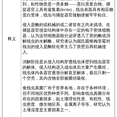
到，粘性物质是一类多糖——蛋白质复合物。捕
捉器官上具有凝集素(lectin)，线虫表面具有相应糖
蛋白受体，线虫与捕捉器官接触便被牢牢粘住。
侵入是酶的或机械的或二者皆有之尚未搞清。在
捕捉器官侵染结构体中存在一定的电子密体细胞
器，认为这些细胞器能分泌穿透几丁质的酶或消
释义
解线虫的水解酶，研究者认为掘氏圆锥梅里霉对
线虫的侵入是酶软化寄主几丁质壁后再机械侵
入。
消解阶段是从侵入结构穿透线虫体壁到线虫器官
的解体。侵入结构进入成虫体后大量产生菌丝，
线虫体内各器官逐渐分解直至解体，最后只剩一
个空壳，其内含物全部被菌丝吸收。
食线虫真菌广布于世界各地，存在于各种环境，
但不同地区优势种类不同。影响食线虫真菌分布
存在的因素很多，如土壤理化性质、有机性、线
虫密度、微生物区系、金属离子等等。研究认为
土壤湿度是主要因素之一。