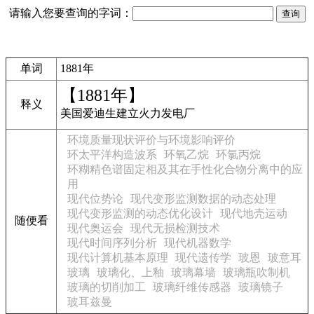
请输入您要查询的字词：
单词
1881年
【1881年】
释义
美国爱迪生建立火力发电厂
环境质量现状评价与环境影响评价
环太平洋构造波系
环氧乙烷
环氯丙烷
环糊精色谱固定相及其在手性化合物分离中的应
用
现代位势论
现代变形监测数据的动态处理
现代变形监测的动态优化设计
现代地壳运动
随便看
现代奥运会
现代无损检测技术
现代时间序列分析
现代机器数学
现代计算机基本原理
现代遗传学
玻恩
玻意耳
玻璃
玻璃化、上釉
玻璃幕墙
玻璃瓶吹制机
玻璃的切削加工
玻璃纤维传感器
玻璃镜子
玻耳兹曼