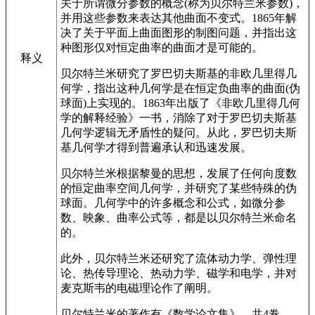
关于所谓微分参数的概念(称为贝尔特兰米参数)，
并用这些参数来表达其他曲面不变式。1865年解
决了关于平面上曲面图形的制图问题，并指出这
种图形仅对恒定曲率的曲面才是可能的。
释义
贝尔特兰米研究了罗巴切夫斯基的非欧几里得几
何学，指出这种几何学是在恒定负曲率的曲面(伪
球面)上实现的。1863年出版了《非欧几里得几何
学的解释经验》一书，消除了对于罗巴切夫斯基
几何学逻辑无矛盾性的疑问。从此，罗巴切夫斯
基几何学才得到普遍承认和迅速发展。
贝尔特兰米根据黎曼的思想，发展了任何向度数
的恒定曲率空间几何学，并研究了某些特殊的伪
球面。几何学中的许多概念和公式，如微分参
数、映象、曲率公式等，都是以贝尔特兰米命名
的。
此外，贝尔特兰米还研究了流体动力学、弹性理
论、热传导理论、热动力学、磁学和电学，并对
麦克斯韦的电磁理论作了阐明。
贝尔特兰米的著作有《数学论文集》，共4卷