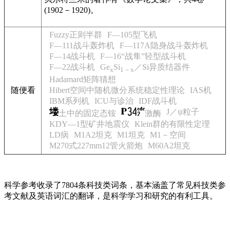
(1902－1920)。
Fuzzy正则半群
F—105型飞机
F—111战斗轰炸机
F—117A隐身战斗轰炸机
F—14战斗机
F—16“战隼”轻型战斗机
F—22战斗机
Ge
Si
／Si异质结器件
x
1－x
Hadamard矩阵猜想
随便看
Hibert空间中随机微分系统稳定性理论
IAS机
IBM系列机
ICU与诊治
IDF战斗机
J／ψ粒子
土中的固定态铵
激酶
KDY—1型矿井地震仪
Klein群的有限性定理
LD病
M1A2坦克
M1坦克
M1－空间
M270式227mm12管火箭炮
M60A2坦克
科学参考收录了7804条科技类词条，基本涵盖了常见科技类参
考文献及英语词汇的翻译，是科学学习和研究的有利工具。