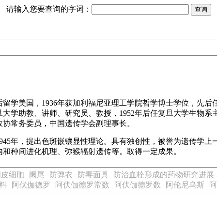
请输入您要查询的字词：
。后留学美国，1936年获加利福尼亚理工学院哲学博士学位，先
大学助教、讲师、研究员、教授，1952年后任复旦大学生物系主
政协常务委员，中国遗传学会副理事长。
945年，提出色斑嵌镶显性理论。具有独创性，被誉为遗传学
内和种间进化机理、弥猴辐射遗传等。取得一定成果。
间皮细胞
阑尾
防弹衣
防毒面具
防治血栓形成的药物研究进展
料
阿伏伽德罗
阿伏伽德罗常数
阿伏伽德罗数
阿伦尼乌斯
阿