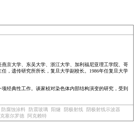
后任燕京大学、东吴大学、浙江大学、加利福尼亚理工学院、哥
任，遗传研究所所长，复旦大学副校长。1986年任复旦大学
上一项经典性工作。谈家桢对染色体内部结构演变的研究，受到
防腐蚀涂料
防震玻璃
阳燧
阴极射线
阴极射线示波器
克塞尔罗德
阿克赖特