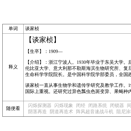
单词
谈家桢
【谈家桢】
【生卒】：1909—
【介绍】：浙江宁波人。1930年毕业于东吴大学
释义
伦比亚大学、意大利那不勒斯海滨生物研究所、复旦
生命科学学院院长。是中国科学院学部委员，全国
谈家桢一直从事生物学和遗传学研究及教学工作。1
国际上重视。还研究过异色瓢虫色斑变异、果蝇种
闪烁探测器
闪烁现象
闭经
闭路系统
闭锁器
随便看
阴茎再造
阴道再造术
阵风超音速战斗机
阻尼涂