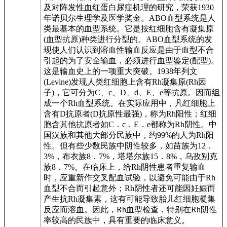
及对阵发性血红蛋白尿症机理的研究，荣获1930
年诺贝尔生理学及医学奖金。ABO血型系统是人
类最基本的血型系统。它是按红细胞含有凝集原
(血型抗原)种类进行分型的。ABO血型系统的发
现使人们认识到溶血性输血反应是由于血型不合
引起的为了安全输血，必须进行血型鉴定(配型)。
这是输血史上的一项重大突破。1938年列文
(Levine)发现人类红细胞上含有Rh凝集原(Rh因
子)，它可分为C、c、D、d、E、e等抗原。因而组
成一个Rh血型系统。在实际应用中，凡红细胞上
含有D抗原者(D抗原性最强)，称为Rh阳性；红细
胞含其他抗原者如C．c．E．e都称为Rh阴性。中
国汉族和其他大部分民族中，约99%的人为Rh阳
性。但有些少数民族中阴性较多，如苗族为12．
3%，布衣族8．7%，塔塔尔族15．8%，乌孜别克
族8．7%。在临床上，给Rh阴性患者重复输血
时，应重新作交叉配血试验，以避免可能由于Rh
血型不合而引起意外；Rh阴性者还可能因妊娠而
产生抗Rh凝集素，这有可能导致胎儿红细胞凝集
反应而溶血。因此，Rh血型检查，特别在Rh阴性
率较高的民族中，具有重要的临床意义。