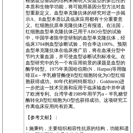
根据血型基因的结构来阐明人类血型的多态性的
本质和生物学功能，将可能用基因分型方法对血
型重新定义。血型单克隆抗体的研究对进一步揭
示A、B血型本质以及临床应用都有十分重要意
义。红细胞抗原单克隆抗体已有报道。在法国，
红细胞血型单克隆抗体已用于ABO分型的试验
中，中国学者陈华堂研制的血型单克隆抗体，经
临床3704例血型诊断试验，符合率达100%。预期
血型单克隆抗体在临床推广后，将在血液分型中
节约大量血源，并可使血型诊断试剂标准化。在
血型研究中的另一个有应用前景的课题是血型的
酶学转型。1975年美国哈伯斯(N．Harpas)等用咖
啡豆α－半乳糖苷酶使B型红细胞转化为O型红细
胞获得成功。80年代初柯特斯坦(J．Goldstein)进
一步把这一技术完善和应用于临床输血中并申请
了欧洲专利。台湾学者1989年用芋艿α－半乳糖苷
酶转化B型红细胞为O型也获得成功。这项研究工
作离临床应用尚有距离。
【参考文献】：
1 施秉钧．主要组织相容性抗原的结构，功能和遗