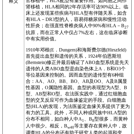
官移植中，HLA配型有重要作用。如同胞之间作
释义
肾移植，HLA相同的2年存活率可达90%以上。临
床上还发现某些疾病与HLA型有伴随关系，如含
有HLA－DR3型的人，容易得糖尿病和慢性活动
性肝炎；在强直性脊椎炎病人中90%有HLA－B
27
抗原，而在正常人中仅占7%左右，这在临床诊断
中有实用价值。
1910年邓根(E．Dungern)和海斯费尔德(Hirszfeld)
首先提出血型和遗传的关系，1924年伯恩斯坦
(Bernstein)修正并最后确证了ABO血型系统是先天
遗传的人类ABO血型是由染色体上A．B和O3个
等位基因来控制的。因而血型的遗传型有6种组
合：AA、AO、BB、BO、AB及OO、A及B属显
性基因，O属隐性基因。血型的表现型为A型、B
型、AB型和O型。在法医实践中，通过红细胞血
型的交叉反应可作为血缘鉴定的手段。白细胞血
型(HLA)的发现，为法医鉴定血缘关系提供了更为
有力的工具。此外，不同人种或民族中HLA型的
分布不相同，如白种人中A
、B
型很多，而黄种
1
8
人中很少。相反，B
等主要存在黄种人中，故
w40
调查HLA的分布还有助于研究人类的起源和变