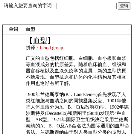
请输入您要查询的字词：
单词
血型
【血型】
拼译：
blood group
广义的血型包括红细胞、白细胞、血小板和血浆
等血液成分的抗原差异。随着临床输血、组织和
器官移植以及血液免疫学的发展，新的血型抗原
不断发现。血型抗原和抗体的化学结构及其相互
作用也逐渐有所了解。
1900年兰德斯泰纳(K．Landsteiner)首先发现了人
类红细胞与血清之间的同族凝集反应。1901年他
把人体血液分为A、B、C(后改称O)型。1902年德
沙斯特罗(Decastello)和斯图里(Sturli)发现第4种血
型：AB型。1921年国际卫生组织决定采用兰德斯
泰纳的A、B、O及AB命名法为国际通用的血型命
名法。兰德斯泰纳由于对人类血型分类的贡献以