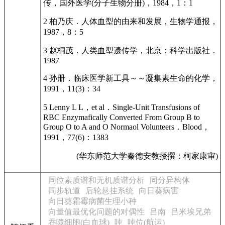
传，国外医学(分子生物分册)，1984，1：1
2 柏乃庆．人体血型的由来和发展，生物学通报，
1987，8：5
3 赵桐茂．人类血型遗传学，北京：科学出版社．
1987
4 孙册．临床医学新工具～～凝集素生命的化学，
1991，11(3)：34
5 Lenny L L，et al．Single-Unit Transfusions of
RBC Enzymafically Converted From Group B to
Group O to A and O Normaol Volunteers．Blood，
1991，77(6)：1383
(华东师范大学秦德安教授撰：柯家康审)
同位素质谱和无机质谱分析
同分异构体
同步轨道
后轮悬挂系统
向日葵病害
向日葵霜霉病菌生理小种
向量值最优化问题的对偶性
吕南
吕米埃兄弟
吞噬细胞(白血球)
吨
吨位(航运)