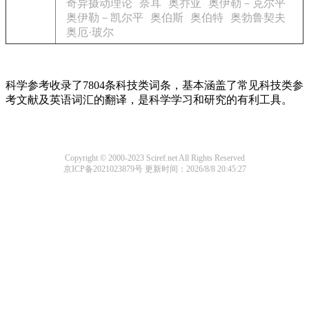
奇异摄动理论
奈耳
奥乔亚
奥伊勒－克尔平
奥伊勒－凯尔平
奥伯斯
奥伯特
奥勃鲁契夫
奥厄·玻尔
科学参考收录了7804条科技类词条，基本涵盖了常见科技类参
考文献及英语词汇的翻译，是科学学习和研究的有利工具。
Copyright © 2000-2023 Sciref.net All Rights Reserved
京ICP备2021023879号
更新时间：2026/8/8 20:45:27