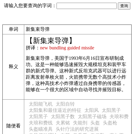
请输入您要查询的字词：
单词
新集束导弹
【新集束导弹】
拼译：
new bundling guided missile
新集束导弹，美国于1993年6月16日宣布研制成
功。这是一种能够迅速摧毁大规模坦克和装甲车
释义
群的新式导弹。这种新式反坦克武器可以进行远
距离发射单枚火箭，火箭携带无数个高技术小炸
弹，这种高技术小炸弹通过自身携带的传感器，
能够在一个很大的区域中自动寻找并摧毁目标。
太阳能飞机
太阳自转
太阳集和最佳逼近的特征
太阳风
太阳黑子
太阳黑子
太阳黑子数
太阳黑子磁场
夫琅和费
夫琅和费线
夫累铭
失能剂
头盔
头盔枪
随便看
头盔瞄准具
头针疗法的研究进展