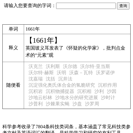
请输入您要查询的字词：
单词
1661年
【1661年】
释义
英国玻义耳发表了《怀疑的化学家》，批判点金
术的“元素”观
沃克兰
沃利斯
沃尔德
沃尔特·亚当斯
沃尔特·赫斯
沃明
沃森－瓦特
沃罗诺伊
沈嘉瑞
沈括
沉井法
随便看
沉淀强化奥氏体合金的氢脆研究
沉积作用
沉积岩
沉积物捕捉器
沉积相
沙利
沙因
沙地云杉林
沙地水分的研究进展
沙时计
沙普利
沙棘果实蝇
沙盘
沙罗周
科学参考收录了7804条科技类词条，基本涵盖了常见科技类参
考文献及英语词汇的翻译，是科学学习和研究的有利工具。