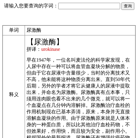
请输入您要查询的字词：
单词
尿激酶
【尿激酶】
拼译：
urokinase
早在1947年，一位名叫麦法伦的科学家发现，在
人尿中存在一种可以将血管血凝块分解的物质，
但由于它在尿液中含量很少，当时的分离技术又
不高，他未能将这种物质分离出来。直到50年代
后期，另外的学者才将它从健康人的尿液中提取
出来，并命名为尿激酶。尿激酶真有点本事，只
释义
须用连肉眼也看不出来的几个微克，就可以将一
个血凝点在几分钟内溶解掉。尿激酶治疗血栓的
作用机制现在已基本弄清，原来，本身并无直接
溶解血凝块的作用。由于尿激酶原来就是人体本
身的一种蛋白质，所以比其他治疗血栓药物，不
但效果好，作用快，而且较为安全，副作用小。
根据国外的最新报道，尿激酶还有增强抗癌药物