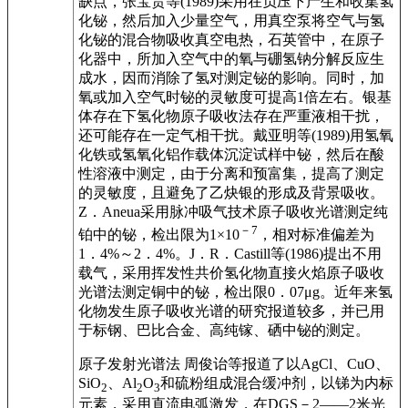
缺点，张宝贵等(1989)采用在负压下产生和收集氢
化铋，然后加入少量空气，用真空泵将空气与氢
化铋的混合物吸收真空电热，石英管中，在原子
化器中，所加入空气中的氧与硼氢钠分解反应生
成水，因而消除了氢对测定铋的影响。同时，加
氧或加入空气时铋的灵敏度可提高1倍左右。银基
体存在下氢化物原子吸收法存在严重液相干扰，
还可能存在一定气相干扰。戴亚明等(1989)用氢氧
化铁或氢氧化铝作载体沉淀试样中铋，然后在酸
性溶液中测定，由于分离和预富集，提高了测定
的灵敏度，且避免了乙炔银的形成及背景吸收。
Z．Aneua采用脉冲吸气技术原子吸收光谱测定纯
－7
铂中的铋，检出限为1×10
，相对标准偏差为
1．4%～2．4%。J．R．Castill等(1986)提出不用
载气，采用挥发性共价氢化物直接火焰原子吸收
光谱法测定铜中的铋，检出限0．07μg。近年来氢
化物发生原子吸收光谱的研究报道较多，并已用
于标钢、巴比合金、高纯镓、硒中铋的测定。
原子发射光谱法 周俊诒等报道了以AgCl、CuO、
SiO
、Al
O
和硫粉组成混合缓冲剂，以锑为内标
2
2
3
元素，采用直流电弧激发，在DGS－2——2米光