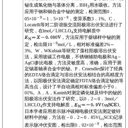
铋生成氢化物与基体分离，BIH
用水吸收。方法
3
应用于钢和铜合金中铋的测定，检测范围0．
－9
－8
05×10
～1．5×10
，变异系数3．1%。C．
Locatelli等对二阶谐振交流阳极溶出伏安法进行了
研究，在lmol／LHCLO
支持电解质中
4
，方法应用于僻锑样中铋的测
－9
定，检出限10
mol／L，相对标准偏差2%～
3%。W．WKubiak等研究了藻柱阳极溶出伏安
法，采用玻碳工作电极，不锈钢辅助电极和Ag－
AgCl参比电极，方法灵敏度高，准确，应用于测
定锡基轴承合金中的铋。P．Cruendler探讨了经典
的EDTA络合滴定与溶出伏安法相结合的高精度方
法，以阳极伏安法滴定确定FDTA络合滴定铋的等
高当点，设计了半自动滴相对标准偏差小于0．
01%。A．A．Kaninh对测定磷化锗及锌中的铋的
阳极溶出伏安法作了研究，以0．2～0．3mol／
LHCLO
作支持电解质，
。
4
日本学者应用差示脉冲碳糊电极伏安法测定镀锌
材料中的铋，方法在－0．2～0．85V(
SCE)记录
vs
－9
差示脉冲伏安图，检出限0．02×10
，检出范围