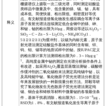
栅摄谱仪上摄取一次二级光谱，同时测定硅酸盐
类样品中微量及中、低含量的锑、锡、铋，具有
成本低、简便快速、检出限低、精密度好等优
点。有文献报道借氢化物发生感应耦合等离子体
释义
原子发射光谱法连续测定低合金钢中的锑、砷、
和铋，铋的检出限为10μg，周俊诒等还以Al
O
－
2
3
SiO
－C－Zn－S－Li
CO
－NH
HCO
(1．
2
2
3
4
3
5∶1∶2∶1∶2∶1∶1)为缓冲剂，以锡为内标元素，原子发
射光谱法测定硅酸盐作基体的同时含有铜、锌、
钨、钼、锡等的地质试样中的铋。按IUPAC定义
－
的检出限计算方法测得检出限为0．3～10μg·g
1
。高纯度金属中铋的测定在光谱分析操作条件上
有改进，如采用Al
O
覆盖层蒸馏法测铋，碳酸锂
2
3
作缓冲剂的二氧化锡粉末法测定高纯锡中铋，以
及高纯铌中铋。氢化物原子荧光光谱法分析是近
年来发展较快的一种新痕量分析方法。郑毅等研
究了氢化物发生无色散原子荧光光谱法测定纯
锡、铜合金和铸铁等材料中微量铋的各项最佳条
－6
件，基体干扰易消除，检出限为5．15×10
μg，
RSD为1．8%，有文献报道氢化发生等离子原子