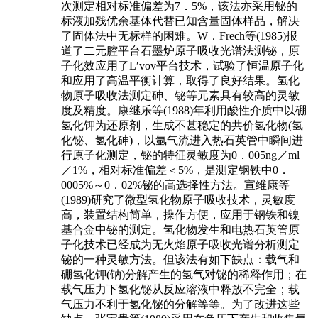
次测定相对标准偏差为7．5%，该法亦采用铋的
标液加残优余基体代替已知含量固体样品，解决
了固体法中无标样的困难。W．Frech等(1985)报
道了二元腔平台石墨炉原子吸收光谱法测铋，原
子化效应用了L′vov平台技术，试验了恒温原子化
和应用了高温平衡计算，取得了良好结果。氢化
物原子吸收法测定砷、铋等元素具有较高的灵敏
度及精度。康继乐等(1988)年利用酸性介质中以硼
氢化钾为还原剂，生成不甚稳定的共价氢化物(氢
化铋、氢化砷)，以氩气流进入热石英管中瞬间进
行原子化测定，铋的特征灵敏度为0．005ng／ml
／1%，相对标准偏差＜5%，是测定钢铁中0．
0005%～0．02%铋的高选择性方法。宣维康等
(1989)研究了微型氢化物原子吸收技术，灵敏度
高，装置结构简单，操作方便，应用于钢铁和镍
基合金中铋的测定。氢化物发生和电热石英管原
子化技术已经成为无火焰原子吸收光谱分析测定
铋的一种灵敏方法。但该法有如下缺点：载气和
硼氢化钾(钠)分解产生的氢气对铋的稀释作用；在
载气压力下氢化铋从反应溶液中释放不完全；载
气压力不利于氢化铋的分解等等。为了改进这些