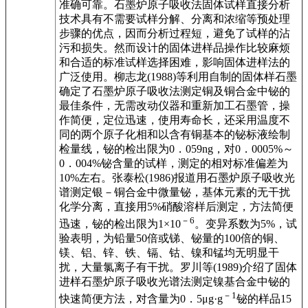
准确可靠。石墨炉原子吸收法固体试样直接分析
技术具有不需要试样分解、分离和浓缩等预处理
步骤的优点，因而分析过程短，避免了试样的沾
污和损失。然而设计的固体进样品操作比较麻烦
和合适的标准试样选择困难，影响固体进样法的
广泛使用。柳志龙(1988)等利用自制的固体样石墨
确定了石墨炉原子吸收法测定铜及铜合金中铋的
最佳条件，无需改动仪器和重新加工石墨管，操
作简便，定位迅速，使用寿命长，还采用温度不
同的两个原子化相和以含有铜基本的铋标液绘制
检量线，铋的检出限为0．059ng，对0．0005%～
0．004%铋含量的试样，测定的相对标准偏差为
10%左右。张泰松(1986)报道用石墨炉原子吸收光
谱测定银－铜合金中微量铋，基体元素的无干扰
化学分离，直接用5%硝酸溶样后测定，方法简便
－6
迅速，铋的检出限为1×10
。变异系数为5%，试
验表明，为铅量50倍或锑、铋量的100倍的铜、
镁、铝、锌、铁、镉、钴、镍和锰均无明显干
扰，大量氯离子有干扰。罗川等(1989)介绍了固体
进样石墨炉原子吸收光谱法测定镍基合金中铋的
－1
快速简便方法，对含量为0．5μg·g
铋的样品15