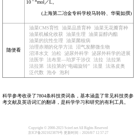
－8
10
mol／L。
(上海第二冶金专科学校马聆聆、华菊如撰)
油菜CMS育性
油菜品质育种
油菜无花瓣育种
油菜机械化收获
油菜生理
油菜甾醇内酯
油菜的抗性生理
油菜菌核病
治理赤潮的化学方法
沼气发酵微生物
随便看
沼泽水文
泊松
泌尿外科学
泌尿外科学的进展
法医学
法布里—珀罗干涉仪
法拉
法拉第
法拉第
法拉第的“电磁旋转”
法显
法洛皮奥
泛代数
泡令
泡利
科学参考收录了7804条科技类词条，基本涵盖了常见科技类参
考文献及英语词汇的翻译，是科学学习和研究的有利工具。
Copyright © 2000-2023 Sciref.net All Rights Reserved
京ICP备2021023879号
更新时间：2026/8/7 12:57:27