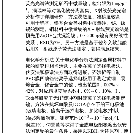
－
荧光光谱法测定矿石中微量铋，检出限为15ng·g
1
。满瑞林等对氢化物分离富集、X射线荧光光谱
分析作了详细研究，方法灵敏度、准确度较高，
可用于钨基、镍基合金等材料中痕量砷、铋、锑
锡的测定。铜材料中微量铋的X－射线荧光谱法是
预先用Zr(OH)
共沉淀铋，0～200μg铋有良好线性
4
关系，RSD为3%。另一方法是基于铋萃入软脂酸
后用X－射线原子荧光法测定，获得满意结果。
电化学分析法 关于电化学分析法测定金属材料中
铋的研究也相当活跃，主要在离子选择电极法、
伏安法和极谱法方面取得进展。齐洪韬等自制
PVC膜四碘铬铋离子选择电极用于测定黄铜、易
熔合金、锡合金中的铋，检出范围0．007%～
42%，对应精度变异系数4．0%～0．10%。I．
+
Toth等研究了无H
缓冲剂时硫离子选择电极测定
铋。方法在抗坏血酸及DCTA存在下的三电极池
(玻璃电极、硫离子选择电极、参比电极)中以
－3
－2
Na
S溶液滴定。测定范围10
～10
mol／L，
2
误差1%，仰蜀薰等探讨了金膜电极阳极溶出伏安
法测定铋的最佳条件，采用以KBH
为还原剂，使
4