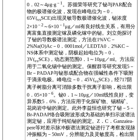
－1
0．02～4μg·g
。苏循荣等研究了铋与PAR配合
物的极谱催化波，发现在峰电位为－0．
65V(
SCE)出现灵敏导数极谱催化波，铋浓度
vs
－2
－1
2×10
～6×10
μg／ml有良好线生关系，有用分
离富集直接测定镓及磷化镓中的铋。刘立尧探讨
了铋的导数极谱法测定，方法在1%VC－
2%Na(O)Ac－0．0001mol／LEDTA0．2%KC－
NS体系中测定铋，阴极起始电位为－0．
3V(
SCE)，动态测范围0．1～10μg／ml。方法应
vs
用于二氧化锡中铋的测定。保醒群等研究发现5－
Br－PADAP与铋形成配合物在强碱性条件下吸附
于滴汞电极。峰电位－0．45V(
SCE)，经717阴
vs
离子树脂分离可消除多数干扰离子影响，检出限
－6
0．05×10
。铋0．1～10μg／10ml线性良好，变
异系数5．6%，方法应用于化探矿物、锡精矿、
花岗岩中铋的测定。此外李益恒也研究了铋－5－
Br-PADAP络合吸附波形成为基础的单扫示波谱法
测定铋，应用于纯铅铋的测定。Z．C．Ganzaiea-
pere等对差示脉冲极谱法测定铋进行了考察发现脉
冲振幅为－50mV，分辨能力及灵敏度高，检出限