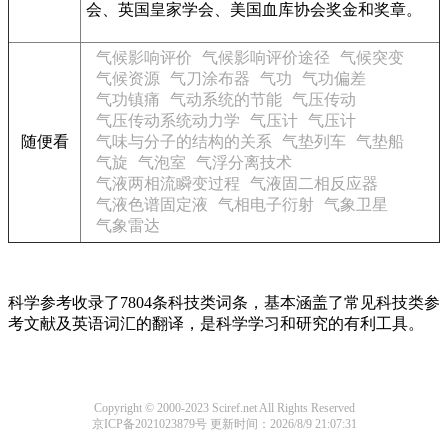
会、英国皇家学会、美国血库协会奖金和奖章。
气候影响评价
气候影响评价途径
气候突变
气候资源
气刀涂布器
气功
气功偏差
气功镇痛
气动系统的节能
气压传动
气压传动系统动力学
气压计
气压计
随便看
气味与分子的结构的关系
气垫列车
气垫船
气旋
气泡室
气浮分离技术
气液两相流瞬变过程
气液固二相反应器
气液色谱固定液
气相电子衍射
气象卫星
气象雷达
科学参考收录了7804条科技类词条，基本涵盖了常见科技类参
考文献及英语词汇的翻译，是科学学习和研究的有利工具。
Copyright © 2000-2023 Sciref.net All Rights Reserved
京ICP备2021023879号
更新时间：2026/8/9 21:07:31