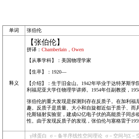
单词
张伯伦
【张伯伦】
拼译：
Chamberlain，Owen
【从事学科】：美国物理学家
【生卒】：1920—
释义
【介绍】：生于旧金山。1942年毕业于达特茅斯学
利福尼亚大学任物理学讲师。1954年任副教授，19
张伯伦的重大发现是探测到存在反质子。在加利福尼
趣。反质子是质量、大小和自旋都近似于质子、而具
伦斯辐射实验室，建成62亿电子伏的高能质子同步
性。由于发现反质子的发现，张伯伦与塞格雷于19
γ球蛋白
σ－备半序线性空间理论
σ－空间与Σ－