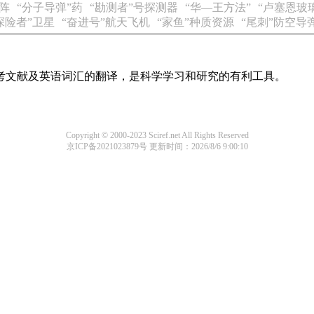
矩阵
“分子导弹”药
“勘测者”号探测器
“华—王方法”
“卢塞恩玻
探险者”卫星
“奋进号”航天飞机
“家鱼”种质资源
“尾刺”防空导
参考文献及英语词汇的翻译，是科学学习和研究的有利工具。
Copyright © 2000-2023 Sciref.net All Rights Reserved
京ICP备2021023879号
更新时间：2026/8/6 9:00:10