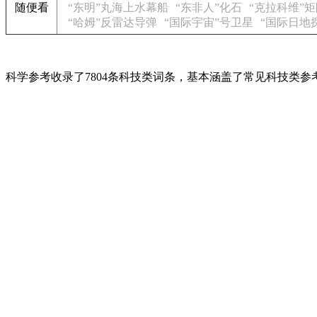
随便看
“东明”丸海上水幕船
“东非人”化石
“克拉科维”
“哈姆”反雷达导弹
“国际宇宙”号卫星
“国际日地
科学参考收录了7804条科技类词条，基本涵盖了常见科技类