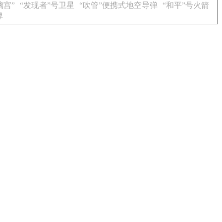
璃宫”
“发现者”号卫星
“吹管”便携式地空导弹
“和平”号火箭
弹