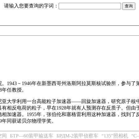
请输入您要查询的字词：
院。1943－1946年在新墨西哥州洛斯阿拉莫斯核试验所，参与
58年任教授。
亚大学利用一台高能粒子加速器——回旋加速器，研究原子核中
有相反电荷的粒子，早在1928年就有人预测存在反质子。但由于
稳相加速器。1955年，张伯伦和塞格雷利用这种加速器，找到
59年同获诺贝尔物理学奖。
空间
БTP—60装甲输送车
БРДМ-2装甲侦察车
“135”照相机
“