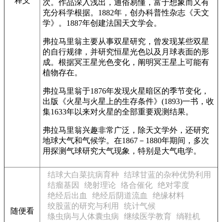
释义
次。作品深入浅出，通俗易懂，富于想象而又有
充分科学根据。1882年，创办科普性杂志《天文
学》。1887年创建法国天文学会。
弗拉马里翁主要从事双星研究，曾发现某些双星
的自行规律，并研究恒星光色以及月球表面的形
成。根据冥王星光色变化，阐明冥王星上可能有
植物存在。
弗拉马里翁于1876年发现火星暗区的季节变化，
出版《火星与火星上的生存条件》(1893)一书，收
集1633年以来对火星的全部重要观测结果。
弗拉马里翁兴趣非常广泛，除天文学外，还研究
地球大气和气候学。在1867－1880年期间，多次
用探测气球研究大气现象，特别是大气电学。
结球大白菜抗病育种
结球甘蓝的杂种优势利用
结瘤基因
绕射理论
络合催化
绝对零度
绝经后出血
绝经后阴道流血
绝缘材料
绞股蓝的研究与利用
统计气候
随便看
绦虫病与人体囊虫病
继续医学教育
绱鞋机