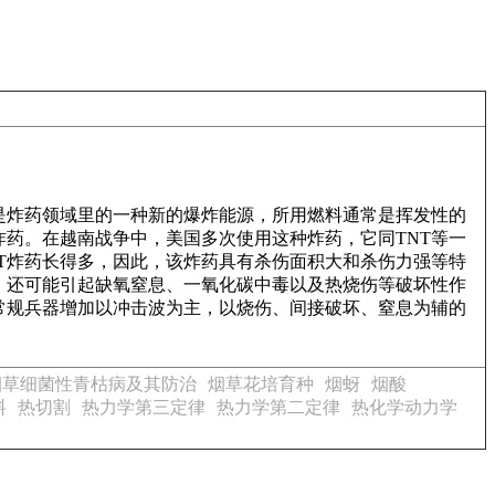
它是炸药领域里的一种新的爆炸能源，所用燃料通常是挥发性的
药。在越南战争中，美国多次使用这种炸药，它同TNT等一
T炸药长得多，因此，该炸药具有杀伤面积大和杀伤力强等特
，还可能引起缺氧窒息、一氧化碳中毒以及热烧伤等破坏性作
常规兵器增加以冲击波为主，以烧伤、间接破坏、窒息为辅的
烟草细菌性青枯病及其防治
烟草花培育种
烟蚜
烟酸
料
热切割
热力学第三定律
热力学第二定律
热化学动力学