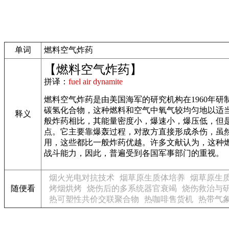
单词
燃料空气炸药
【燃料空气炸药】
拼译：
fuel air dynamite
燃料空气炸药是由美国海军的研究机构在1960年
碳氢化合物，这种燃料和空气中氧气较均匀地以适
释义
般炸药相比，其能量密度小，爆速小，爆压低，但
点。它主要靠爆轰过程，对敌方直接形成杀伤，虽
用，这些都比一般炸药优越。许多文献认为，这种
战斗能力，因此，普遍受到各国军事部门的重视。
烟火光电对抗技术
烟草原生质体培养
烟草原生
随便看
烤烟烘烤
烧伤后的多系统器官衰竭
烧伤救治与
热可塑性共价交联聚合物
热咖啡售货机
热带气