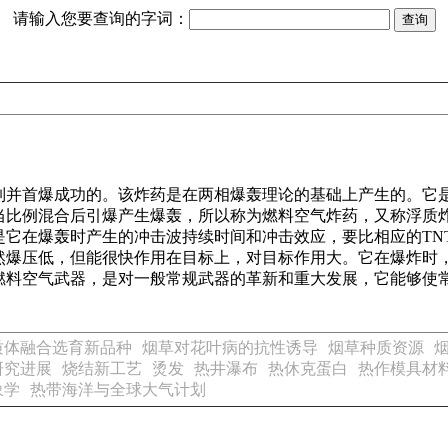
请输入您要查询的字词：
研制并首爆成功的。该炸药是在两相爆轰理论的基础上产生的。
当比例混合后引爆产生爆轰，所以称为燃料空气炸药，又称浮质炸
是它在爆轰时产生的冲击波持续时间和冲击效应，要比相应的TN
然爆压低，但能很快作用在目标上，对目标作用大。它在爆炸时
燃料空气武器，是对一般常规武器的革新和重大发展，它能够使
质体融合选育新品种
烟草对花叶病的抗性诱导
烟草种质资源
研究进展
烧结新工艺
烫发
热井瀑布
热休克蛋白
热作模具材
象学
热带海洋与全球大气计划