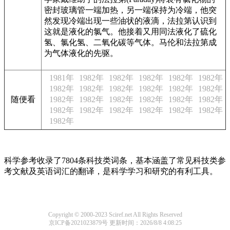
密封玻璃管一端加热，另一端保持为冷端，他突
然发现冷端出现一些油状的液滴，法拉第认识到
这就是液化的氯气。他接着又用同法液化了硫化
氢、氯化氢、二氧化碳等气体。马伦和法拉第成
为气体液化的先驱。
1981年
1982年
1982年
1982年
1982年
1982年
1982年
1982年
1982年
1982年
1982年
1982年
随便看
1982年
1982年
1982年
1982年
1982年
1982年
1982年
1982年
1982年
1982年
1982年
1982年
1982年
科学参考收录了7804条科技类词条，基本涵盖了常见科技类参
考文献及英语词汇的翻译，是科学学习和研究的有利工具。
Copyright © 2000-2023 Sciref.net All Rights Reserved
京ICP备2021023879号
更新时间：2026/8/8 4:08:25