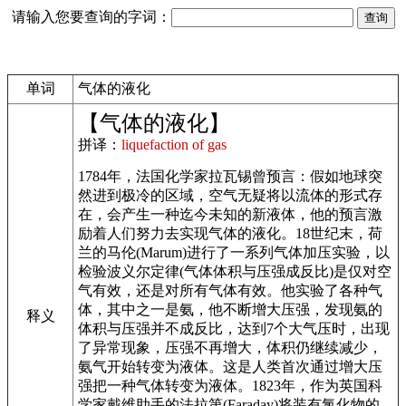
请输入您要查询的字词：
单词
气体的液化
【气体的液化】
拼译：
liquefaction of gas
1784年，法国化学家拉瓦锡曾预言：假如地球突
然进到极冷的区域，空气无疑将以流体的形式存
在，会产生一种迄今未知的新液体，他的预言激
励着人们努力去实现气体的液化。18世纪末，荷
兰的马伦(Marum)进行了一系列气体加压实验，以
检验波义尔定律(气体体积与压强成反比)是仅对空
气有效，还是对所有气体有效。他实验了各种气
体，其中之一是氨，他不断增大压强，发现氨的
释义
体积与压强并不成反比，达到7个大气压时，出现
了异常现象，压强不再增大，体积仍继续减少，
氨气开始转变为液体。这是人类首次通过增大压
强把一种气体转变为液体。1823年，作为英国科
学家戴维助手的法拉第(Faraday)将装有氯化物的