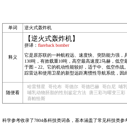
单词
逆火式轰炸机
【逆火式轰炸机】
拼译：
flareback bomber
它是原苏联的一种航程远、速度快、突防能力强，具
释义
130吨，有效载重10吨，高空最高速度2马赫，低空
于图－22。它的机动性能较好，适于中、低空作战。
踪雷达和使用卫星的新型远距离惯性导航系统，因
哈雷彗星
哥伦布
哥德尔
哥德巴赫
哥白尼
哺
随便看
哺乳动物胚胎的性别鉴定方法
唐三彩与曜变三彩
喜帕恰斯
科学参考收录了7804条科技类词条，基本涵盖了常见科技类