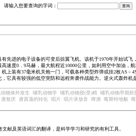
请输入您要查询的字词：
有先进的电子设备的可变后掠翼飞机。该机于1970年开始试飞，
最高速度0．9马赫，最大航程近10000公里，如利用空中加油，航
机上装有37毫米机关炮一门，可载各种类型炸弹或挂2枚AS－4
此，它具有较强的低空突防和远程奔袭作战能力。逆火式轰炸机
乳动物体外发生
哺乳动物学
哺乳动物授(受)精
哺乳动物早期胚
唐敖庆
唐菖蒲的转化
唱片
唱片录放音
啤酒
喀斯特地貌
喀
参考文献及英语词汇的翻译，是科学学习和研究的有利工具。