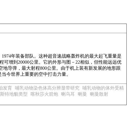
1974年装备部队。这种超音速战略轰炸机的最大起飞重量是
程可增到20000公里。它的外形与图－22相似，但性能远远优
空地导弹，最大射程800公里。由于机上装有新发展的地形跟
是当今世界上重要的空中打击力量。
胎发育
哺乳动物染色体高分辨显带研究
哺乳动物的体外受精
斯特地貌类型
喀秋莎火箭炮
喇乌耳
喇曼
喇曼散射