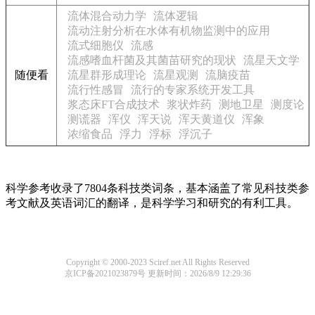
流体混合动力学
流体逻辑
流动注射分析在水体有机物监测中的应用
流式细胞仪
流感
流感嗜血杆菌及其菌苗研究的现状
流星天文学
随便看
流星群形成理论
流星观测
流脑疫苗
流行性感冒
流行的专家系统开发工具
浆态床FT合成技术
浆状炸药
测地卫星
测度论
测谎器
浑仪
浑天说
浑天黄道仪
浑象
浓缩食品
浮力
浮标
浮沉子
科学参考收录了7804条科技类词条，基本涵盖了常见科技类参
考文献及英语词汇的翻译，是科学学习和研究的有利工具。
Copyright © 2000-2023 Sciref.net All Rights Reserved
京ICP备2021023879号
更新时间：2026/8/9 12:29:36