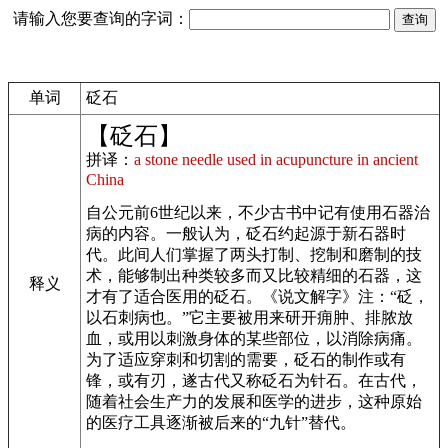
请输入您要查询的字词：
单词
砭石
【砭石】
拼译：
a stone needle used in acupuncture in ancient
China
自公元前6世纪以来，不少古书中记有使用石器治
病的内容。一般认为，砭石约起源于新石器时
代。此间人们掌握了两头打制、挖制和磨制的技
术，能够制出种类较多而又比较精细的石器，这
释义
才有了适合医用的砭石。《说文解字》注：“砭，
以石刺病也。”它主要被用来研开痈肿、排脓放
血，或用以刺激身体的某些部位，以消除病痛。
为了适应穿刺和切割的需要，砭石的制作或有
锋，或有刃，遂古代又称砭石为针石。在古代，
随着社会生产力的发展和医学的进步，这种原始
的医疗工具逐渐被后来的“九针”替代。