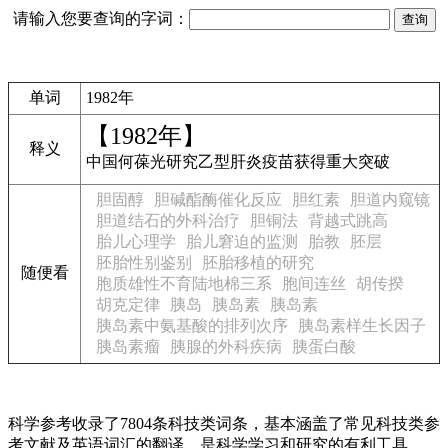
请输入您要查询的字词：
单词
1982年
【1982年】
释义
中国何葆光研究乙型肝炎疫苗获得重大突破
胆固醇
胆碱酯酶催化反应
胆红素
胆道内窥镜
胆道结石的外科治疗
胆铜法
背越式跳高
胎儿心理学
胎儿窘迫的监测
胎教
胚层
胚胎性别鉴别
胚胎移植的研究
随便看
胞质雄性不育陆地棉三系
胞间连丝
胡传揆
胡克定律
胰岛
胰岛素
胰岛素
胰岛素中氨基酸的排列次序
胰岛素样生长因子
胰岛素瘤
胰腺的外科疾病
胰蛋白酸
科学参考收录了7804条科技类词条，基本涵盖了常见科技类参
考文献及英语词汇的翻译，是科学学习和研究的有利工具。