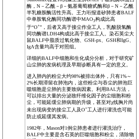
酶，N－乙酰－β－氨基葡萄糖甙酶和β－N－乙酰
半乳糖胺酶活性升高。王力珩报道矽肺患者BALF
中单胺氧化酶同功酶谱中MAO
构成比高
3
+
于“O
”，后者又高于接尘作业工人，乳酸脱氢酶
同功酶谱LDH4构成比高于接尘工人。染石英尘大
鼠BALF中脂质过氧化物、GSH-px、GSH和IgG、
IgA含量均高于对照组。
详细的BALF中细胞和生化成分分析，对于研究矿
山尘肺的发病机理及早期诊断具有一定的意义。
进入肺内的粉尘大约98%被排出体外，只有1%～
2%长期滞留在肺泡内，这些粉尘与吞尘的肺泡巨
噬细胞是尘肺的主要致病因素。利用BAL方法，
可以排出大量的分泌致纤维化因子的尘细胞和粉
尘，可能延缓尘肺病期的升级，甚至对χ线胸片尚
+
未出现病变的接尘工人及O
工人进行灌洗也可能
防止或延缓其发病。
1982年，Mason对1例尘肺患者进行灌洗治疗，
BALF中主要是含石英的巨噬细胞和粉尘，清除物