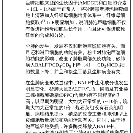
巨噬细胞来源的生长因子(AMDGF)和白细胞介素
－1(IL－1)均高于正常人；将矽肺患者肺泡巨噬细
胞上清液加入纤维母细胞培养体系中，纤维母细
H
胞摄取3
-TdR明显增加，说明肺泡巨噬细胞不仅
有促进纤维母细胞生长作用，而且还可促进胶原
纤维的合成和分泌。
尘肺的发生、发展不仅和肺泡巨噬细胞有关。而
且还和淋巴细胞的功能有关。粉尘对肺泡巨噬细
胞功能的影响，改变了肺脏局部免疫功能，矽肺
病人BALF中CD
∶CD
下降〔4〕，CD
和CD
细
4
8
3
4
胞数量下降，并且和接尘工龄及尘肺病变有关。
在尘肺病变形成过程中，BALF中生化成分也发生
明显变化。矽肺大鼠BALF中总脂、磷脂及其亚类
二棕榈酰卵磷脂(DPPC)含量均有不同程度的升
高，以早期为明显，大约为正常组的5～10倍，晚
期大约为正常组的1倍，煤石英组没有石英组明
显。病理结果提示，磷脂的改变主要和肺泡Ⅱ型上
皮细胞数量增加和功能活跃有关。同时，由于肺
泡巨噬细胞受损，许多酶类释放入BALF中。
Salnonnze检查16例煤工尘肺BALF中糖甙酶和蛋白