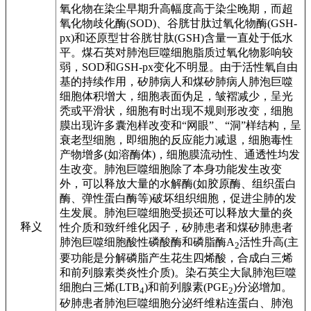
氧化物在染尘早期升高幅度高于染尘晚期，而超
氧化物歧化酶(SOD)、谷胱甘肽过氧化物酶(GSH-
px)和还原型甘谷胱甘肽(GSH)含量一直处于低水
平。煤石英对肺泡巨噬细胞脂质过氧化物影响较
弱，SOD和GSH-px变化不明显。由于活性氧自由
基的持续作用，矽肺病人和煤矽肺病人肺泡巨噬
细胞体积增大，细胞表面伪足，皱褶减少，呈光
秃或平滑状，细胞有时出现不规则形改变，细胞
膜出现许多囊泡样改变和“网眼”、“洞”样结构，呈
衰老型细胞，即细胞的反应能力减退，细胞毒性
产物增多(如溶酶体)，细胞膜流动性、通透性均发
生改变。肺泡巨噬细胞除了本身功能发生改变
外，可以释放大量的水解酶(如胶原酶、组织蛋白
酶、弹性蛋白酶等)破坏组织细胞，促进尘肺的发
生发展。肺泡巨噬细胞受损还可以释放大量的炎
释义
性介质和致纤维化因子，矽肺患者和煤矽肺患者
肺泡巨噬细胞酸性磷酸酶和磷脂酶A
活性升高(主
2
要功能是分解磷脂产生花生四烯酸，合成白三烯
和前列腺素类炎性介质)。染石英尘大鼠肺泡巨噬
细胞白三烯(LTB
)和前列腺素(PGE
)分泌增加。
4
2
矽肺患者肺泡巨噬细胞分泌纤维粘连蛋白、肺泡