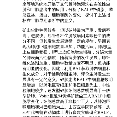
京等地系统地开展了支气管肺泡灌洗在实验性尘
肺和尘肺患者中的应用，分析了BALF中磷脂、磷
脂亚类、蛋白、细胞和酶的变化，探讨了上述指
标在尘肺早期诊断中的意义。
矿山尘肺种类较多，但以矽肺最为严重，发病率
高，进展快。尽管各种尘肺致病因素即粉尘的成
分不同，但其发生发展遵循一定的规律，早期表
现为肺泡巨噬细胞数量增加，功能活跃，肺泡Ⅰ型
上皮细胞受损，Ⅱ型上皮细胞增生增殖，分泌大量
的肺表面活性物质；随着病变的发生发展，肺纤
维化逐渐加重，细胞学数量改变不明显，但功能
有明显的变化。因此，利用BAL获取肺内细胞和
生化成分，对于辅助诊断尘肺、评价尘肺发生发
展具有一定的意义。矽肺患者BALF中细胞总数明
显增加，以肺泡巨噬细胞和淋巴细胞为主，中性
粒细胞较少，速发型矽肺细胞总数明显高于一般
型矽肺。Voisin报道94例煤矿接尘工人BALF中细
胞学变化，细胞总数高于非接尘工人，以肺泡巨
噬细胞和淋巴细胞为主。山西医学院郭鼐等，从
80年代初曾在动物体上进行多次实验研究BALF，