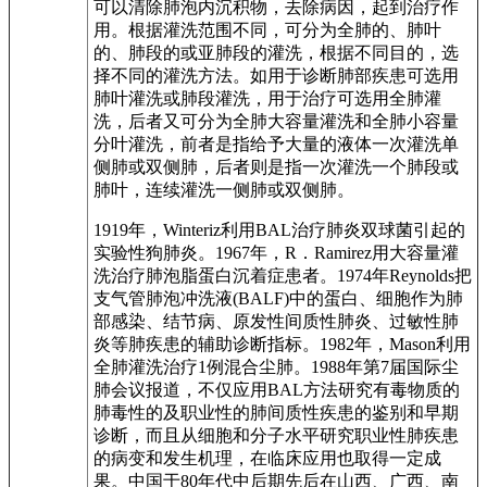
可以清除肺泡内沉积物，去除病因，起到治疗作
用。根据灌洗范围不同，可分为全肺的、肺叶
的、肺段的或亚肺段的灌洗，根据不同目的，选
择不同的灌洗方法。如用于诊断肺部疾患可选用
肺叶灌洗或肺段灌洗，用于治疗可选用全肺灌
洗，后者又可分为全肺大容量灌洗和全肺小容量
分叶灌洗，前者是指给予大量的液体一次灌洗单
侧肺或双侧肺，后者则是指一次灌洗一个肺段或
肺叶，连续灌洗一侧肺或双侧肺。
1919年，Winteriz利用BAL治疗肺炎双球菌引起的
实验性狗肺炎。1967年，R．Ramirez用大容量灌
洗治疗肺泡脂蛋白沉着症患者。1974年Reynolds把
支气管肺泡冲洗液(BALF)中的蛋白、细胞作为肺
部感染、结节病、原发性间质性肺炎、过敏性肺
炎等肺疾患的辅助诊断指标。1982年，Mason利用
全肺灌洗治疗1例混合尘肺。1988年第7届国际尘
肺会议报道，不仅应用BAL方法研究有毒物质的
肺毒性的及职业性的肺间质性疾患的鉴别和早期
诊断，而且从细胞和分子水平研究职业性肺疾患
的病变和发生机理，在临床应用也取得一定成
果。中国于80年代中后期先后在山西、广西、南