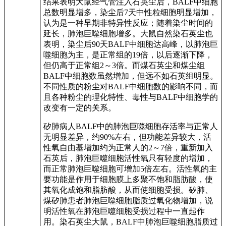
结果表明大鼠经气管注入石英尘后，BALF中细胞
总数明显增多，染尘后7天中性粒细胞明显增加，
认为是一种早期非特异性反应；随着染尘时间的
延长，肺泡巨噬细胞增多。大鼠自然染石英尘也
表明，染尘后90天BALF中细胞达高峰，以肺泡巨
噬细胞为主，是正常组的19倍，以后逐渐下降，
但仍高于正常组2～3倍。而煤石英尘和煤尘组
BALF中细胞数虽然增加，但远不如石英组明显。
不同性质的粉尘对BALF中细胞数的影响不同，而
且各种粉尘的理化特性、毒性与BALF中细胞学的
改变有一定的关系。
矽肺病人BALF中的肺泡巨噬细胞存活率与正常人
无明显差异，约90%左右，但功能差异较大，活
性氧自由基增加约为正常人的2～7倍，重新加入
石英后，肺泡巨噬细胞活性氧只有轻度的增加，
而正常肺泡巨噬细胞可增加5倍左右。活性氧的主
要功能是作用于细胞膜上多聚不饱和脂肪酸，使
其氧化成饱和脂肪酸，从而使细胞受损。矽肺、
煤矽肺患者肺泡巨噬细胞脂质过氧化物增加，说
明活性氧在肺泡巨噬细胞受损过程中一直起作
用。染石英尘大鼠，BALF中肺泡巨噬细胞脂质过