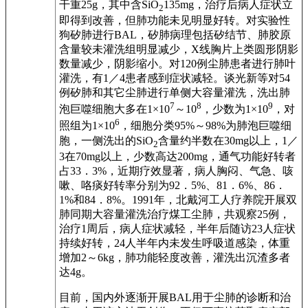
干重25g，其中含SiO
135mg，治疗后病人症状立
2
即得到改善，但肺功能未见明显好转。对实验性
狗矽肺进行BAL，矽肺病理包括矽结节、肺胶原
含量较未灌洗组明显减少，X线胸片上类圆形阴影
数量减少，阴影缩小。对120例尘肺患者进行肺叶
灌洗，有1／4患者感到症状减轻。谈光新等对54
例矽肺和其它尘肺进行单侧大容量灌洗，洗出肺
7
8
9
泡巨噬细胞大多在1×10
～10
，少数为1×10
，对
6
照组为1×10
，细胞分类95%～98%为肺泡巨噬细
胞，一侧洗出的SiO
含量约半数在30mg以上，1／
2
3在70mg以上，少数高达200mg，通气功能好转者
占33．3%，近期疗效显著，病人胸闷、气急、咳
嗽、咯痰好转率分别为92．5%、81．6%、86．
1%和84．8%。1991年，北戴河工人疗养院开展双
肺同期大容量灌洗治疗煤工尘肺，共观察25例，
治疗1周后，病人症状减轻，半年后随访23人症状
持续好转，24人半年内未发生呼吸道感染，体重
增加2～6kg，肺功能轻度改善，灌洗出沉渣多者
达4g。
目前，国内外逐渐开展BAL用于尘肺的诊断和治