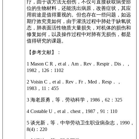
疗，由于该方法无创伤，不仅可直接获取病变部
位的生物材料，还能洗出病原，改善症状，其应
用前途是值得重视的。但也存在一些问题，如远
期疗效究竟如何，由于灌洗过程中肺处于缺氧状
态，肺表面活性物质大量损失，对机体的损伤和
修复如何，以及操作过程中对肺有无损伤，都是
值得研究的课题。
【参考文献】：
1 Mason C R，et al．Am．Rev．Respir．Dis．，
1982，126：1102
2 Voisin C，et al．Rev．Fr．Med．Resp．，
1983，11：455
3 海老原勇，等．劳动科学，1986，62：325
4 Costable U，et al．chest，1987，91：110
5 谈光新，等．中华劳动卫生职业病杂志，1990，
8(4)：220