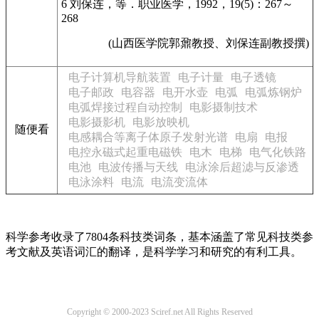
6 刘保连，等．职业医学，1992，19(5)：267～
268
(山西医学院郭鼐教授、刘保连副教授撰)
电子计算机导航装置
电子计量
电子透镜
电子邮政
电容器
电开水壶
电弧
电弧炼钢炉
电弧焊接过程自动控制
电影摄制技术
电影摄影机
电影放映机
随便看
电感耦合等离子体原子发射光谱
电扇
电报
电控永磁式起重电磁铁
电木
电梯
电气化铁路
电池
电波传播与天线
电泳涂后超滤与反渗透
电泳涂料
电流
电流变流体
科学参考收录了7804条科技类词条，基本涵盖了常见科技类参
考文献及英语词汇的翻译，是科学学习和研究的有利工具。
Copyright © 2000-2023 Sciref.net All Rights Reserved