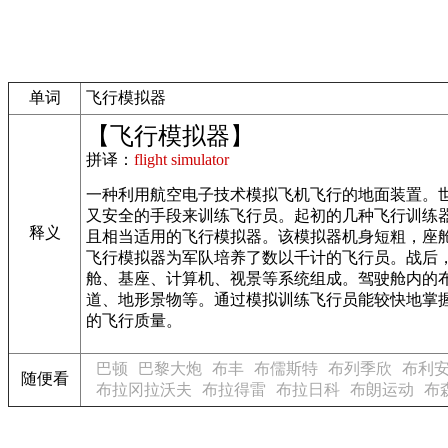
单词
飞行模拟器
【飞行模拟器】
拼译：
flight simulator
一种利用航空电子技术模拟飞机飞行的地面装置。世
又安全的手段来训练飞行员。起初的几种飞行训练
释义
且相当适用的飞行模拟器。该模拟器机身短粗，座
飞行模拟器为军队培养了数以千计的飞行员。战后
舱、基座、计算机、视景等系统组成。驾驶舱内的
道、地形景物等。通过模拟训练飞行员能较快地掌
的飞行质量。
巴顿
巴黎大炮
布丰
布儒斯特
布列季欣
布利
随便看
布拉冈拉沃夫
布拉得雷
布拉日科
布朗运动
布