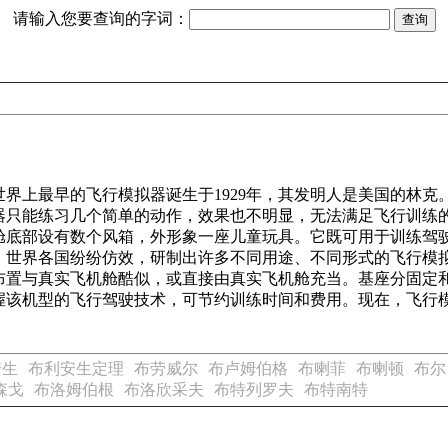
请输入您要查询的字词：
界上最早的飞行模拟器诞生于1929年，其发明人是美国的林克
器只能练习几个简单的动作，效果也不明显，无法满足飞行训练
舱底部设有数个风箱，外形象一座儿童玩具。它既可用于训练驾
，世界各国纷纷仿效，研制出许多不同用途、不同形式的飞行模
布置与真实飞机舱酷似，或直接由真实飞机舱充当。基座分固定
握该机型的飞行驾驶技术，可节约训练时间和费用。现在，飞行
安生
布利安生定理
布劳威尔
布卢姆伯格
布喇菲
布喇顿
布尔
森戈
布洛姆伯根
布洛欣采夫
布特列罗夫
布特南特