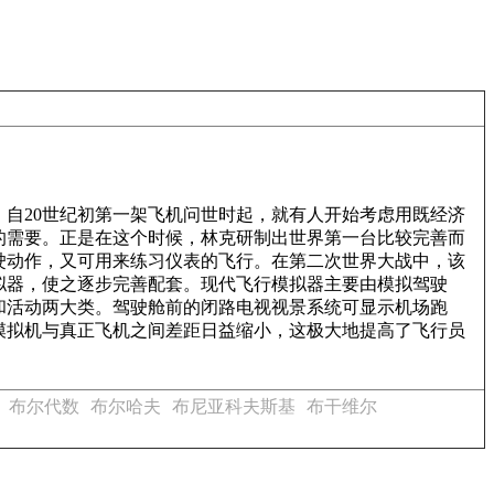
。自20世纪初第一架飞机问世时起，就有人开始考虑用既经济
的需要。正是在这个时候，林克研制出世界第一台比较完善而
驶动作，又可用来练习仪表的飞行。在第二次世界大战中，该
拟器，使之逐步完善配套。现代飞行模拟器主要由模拟驾驶
和活动两大类。驾驶舱前的闭路电视视景系统可显示机场跑
模拟机与真正飞机之间差距日益缩小，这极大地提高了飞行员
布尔代数
布尔哈夫
布尼亚科夫斯基
布干维尔