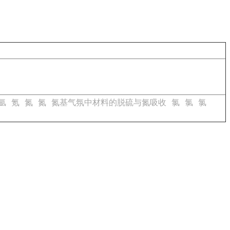
氩
氪
氮
氮
氮基气氛中材料的脱硫与氮吸收
氯
氯
氯