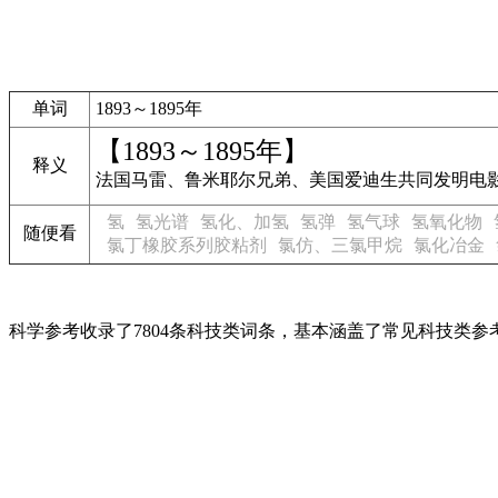
单词
1893～1895年
【1893～1895年】
释义
法国马雷、鲁米耶尔兄弟、美国爱迪生共同发明电
氢
氢光谱
氢化、加氢
氢弹
氢气球
氢氧化物
随便看
氯丁橡胶系列胶粘剂
氯仿、三氯甲烷
氯化冶金
科学参考收录了7804条科技类词条，基本涵盖了常见科技类