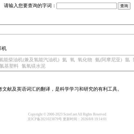
请输入您要查询的字词：
影机
氢能柴油机(兼及氢能汽油机)
氦
氧
氧化物
氨(阿摩尼亚)
氩
氯基塑料
氯氧镁水泥
参考文献及英语词汇的翻译，是科学学习和研究的有利工具。
Copyright © 2000-2023 Sciref.net All Rights Reserved
京ICP备2021023879号
更新时间：2026/8/8 19:14:01