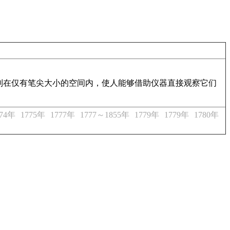
制在仅有笔尖大小的空间内，使人能够借助仪器直接观察它们
774年
1775年
1777年
1777～1855年
1779年
1779年
1780年