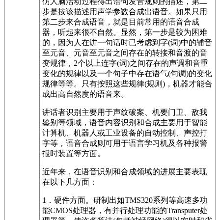
仿人脑活动过程得出语句发音规则的描述，第二
步是按该描述用声学参数合成出语音。如果只用
第二步来合成语音，就是目前常用的语音合成
器，听起来很不自然。显然，第一步是较为困难
的，因为人在讲一句话时已考虑到字(词)中的辅音
至元音、元音至元音之间存在的转接和音渡的音
变规律，2个以上连字(词)之间存在的声调和音重
变化的规律以及一个句子中存在语气(句调)的变化
规律等等。只有按照这些规律(规则)，机器才能合
成出高自然度的语音来。
讲话者识别主要用于声纹破案、机要门卫、敌我
鉴别等领域，语音内容识别和合成主要用于智能
计算机、机器人或工业设备的自动控制、声控打
字等，语音合成则可用于语言学习机及各种报警
报时装置等方面。
近年来，在语音识别和合成领域的进展主要表现
在以下几方面：
1．硬件方面。研制出如TMS320系列等高速多功
能CMOS处理器，有并行处理功能的Transputer处