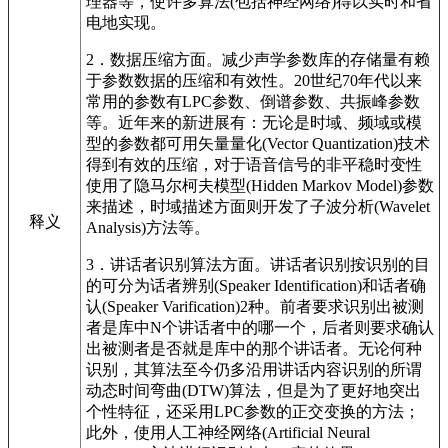
理器等，使许多算法(包括神经网络)得以实时和省
电地实现。
2．数据压缩方面。减少声学参数库的存储量有赖
于参数数据的压缩和有效性。20世纪70年代以来
常用的参数有LPC参数、倒谱参数、共振峰参数
等。近年来的新进展有：无论是时域、频域或模
型的参数都可用矢量量化(Vector Quantization)技术
得到有效的压缩，对于语音信号的非平稳时变性
使用了隐马尔柯夫模型(Hidden Markov Model)参数
来描述，时域描述方面则开发了子波分析(Wavelet
释义
Analysis)方法等。
3．讲话者识别算法方面。讲话者识别按识别的目
的可分为话者辨别(Speaker Identification)和话者确
认(Speaker Varification)2种。前者要求识别出被测
者是库中N个讲话者中的哪一个，后者则要求确认
出被测者是否就是库中的那个讲话者。无论何种
识别，其算法至今仍多沿用讲话内容识别的所谓
动态时间弯曲(DTW)算法，但是为了更好地突出
个性特征，还采用LPC参数的正交变换的方法；
此外，使用人工神经网络(Artificial Neural