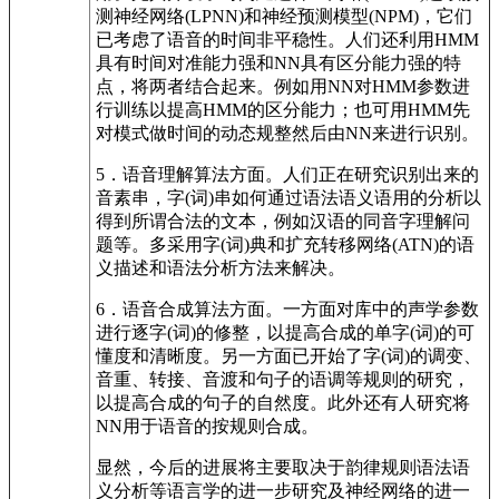
测神经网络(LPNN)和神经预测模型(NPM)，它们
已考虑了语音的时间非平稳性。人们还利用HMM
具有时间对准能力强和NN具有区分能力强的特
点，将两者结合起来。例如用NN对HMM参数进
行训练以提高HMM的区分能力；也可用HMM先
对模式做时间的动态规整然后由NN来进行识别。
5．语音理解算法方面。人们正在研究识别出来的
音素串，字(词)串如何通过语法语义语用的分析以
得到所谓合法的文本，例如汉语的同音字理解问
题等。多采用字(词)典和扩充转移网络(ATN)的语
义描述和语法分析方法来解决。
6．语音合成算法方面。一方面对库中的声学参数
进行逐字(词)的修整，以提高合成的单字(词)的可
懂度和清晰度。另一方面已开始了字(词)的调变、
音重、转接、音渡和句子的语调等规则的研究，
以提高合成的句子的自然度。此外还有人研究将
NN用于语音的按规则合成。
显然，今后的进展将主要取决于韵律规则语法语
义分析等语言学的进一步研究及神经网络的进一