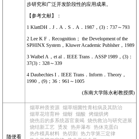
步研究和广泛开发阶段性的应用成果。
【参考文献】：
1 KlattDH．J．A．S．A．1987，(3)：737～793
2 Lee K F．Recognition； the Development of the
SPHINX System，Kluwer Academic Publsher，1989
3 Waibel A，et al．IEEE Trans．ASSP 1989，(3)：
37(3)：328～339
4 Daubechies I．IEEE Trans．Inform．Theory，
1990，(9)；36：961～1005
(东南大学陈永彬教授撰)
烟草种质资源
烟草细菌性青枯病及其防治
烟草花培育种
烟蚜
烟酸
烤烟烘烤
烧伤后的多系统器官衰竭
烧伤救治与研究进展
烧结新工艺
烫发
热井瀑布
热休克蛋白
热作模具材料
热切割
热力学第三定律
随便看