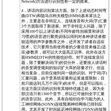
Network)方法进行识别也有一定的效果。
4．讲话内容识别算法方面。除了上述动态时间弯
曲(DTW)和隐马尔柯夫模型(HMM)基本算法之
外，主要是在非特定人、连续发音和大词(字)汇量
3个方面取得了新进展。对于非特定人问题，除了
采用100个以上讲话者(不同年龄性别籍贯和讲话
习惯)的语音进行聚类训练以得到对各种讲话者都
较适用的声学参数库之外，还开发了讲者自适应
技术，它只要用当前使用者的少量语音来修正(适
应)参数库，就可以大大提高正识率。此外在这方
面HMM比DTW的性能也好些。对于连续发音问
题，除了要解决词(字)的切分外，还要按人讲话时
的音变调变规则的知识扩大库的容量才行。但这
相当复杂，目前仅做到词一级的识别。对于词(字)
汇量问题，由于受系统容量和运算速度限制，目
前只能达到几万个词(字)的水平。但是可以指出，
在这方面汉语的识别有其独特优越之处，因为全
部汉语只有1300个音节，所以已可做到全字汇量
的语音识别。此外，具有自组织自学习能力的人
工神经网络(SONN)连续预测神经网络已得到应
用。尤其开发了时间延迟神经网络(TDNN)连续预