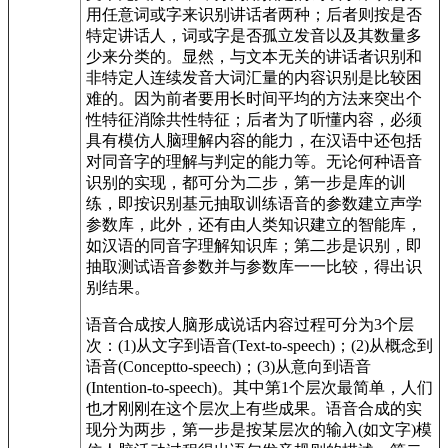
用任意词或字来识别讲话者两种；后者则按是否
特定讲话人，词或字是否孤立发音以及其数量多
少来分类的。显然，与文本无关的讲话者识别和
非特定人连续发音大词汇量的内容识别是比较困
难的。因为前者要用长时间平均的方法来突出个
性特征消除共性特征；后者为了听懂内容，必须
具有模仿人脑理解内容的能力，在汉语中还包括
对同音字的理解与判定的能力等。无论何种语音
识别的实现，都可分为二步，第一步是库的训
练，即按识别基元抽取训练语音的参数建立声学
参数库，此外，还有由人类知识建立的智能库，
如汉语的同音字理解知识库；第二步是识别，即
抽取测试语音参数并与参数库一一比较，得出识
别结果。
语音合成按人脑形成说话内容过程可分为3个层
次：(1)从文字到语音(Text-to-speech)；(2)从概念到
语音(Conceptto-speech)；(3)从意向到语音
(Intention-to-speech)。其中第1个层次最简单，人们
也才刚刚在这个层次上有些成果。语音合成的实
现分为两步，第一步是按某层次的输入(如文字)模