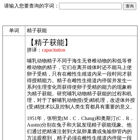
请输入您要查询的字词：
单词
精子获能
【精子获能】
拼译：
capacitation
哺乳动物精子不同于海生无脊椎动物的和低等脊
椎动物的精子，它们在离开雄体时还不能马上使
卵子受精，只有在雌性生殖道内呆一段时间才获
得授精能力。精子在雌性生殖道内停留并发生一
系列生理变化而获得使卵子受精的能力的现象称
为精子获能。研究哺乳动物精子获能的过程和机
理，对于了解哺乳动物授(受)精机理，改进体外授
(受)精技术以及控制人类生育都具有重要的意义。
1951年，张明觉(M．C．Chang)和奥斯汀(C．R．
Austin)分别在兔子和大鼠发现精子获能现象。他
们通过把精液注射到大鼠卵巢囊或兔输卵管内的
方法观察到，精子必须在雌性生殖道内停留一段