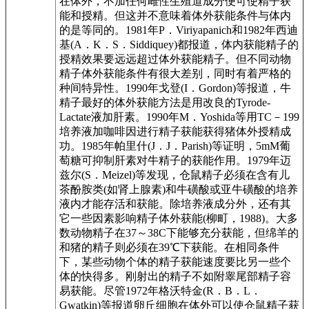
在体外，不加任何雌性生殖道成分便可使精子获
能和授精。但这并不意味着体外获能条件与体内
的是等同的。1981年P．Viriyapanich和1982年西迪
基(A．K．S．Siddiquey)都报道，体内获能精子的
授精效果要远远超过体外获能精子。但不同动物
精子体外获能条件有很大差别，同时有着严格的
种间特异性。1990年戈登(I．Gordon)等报道，牛
精子最好的体外获能方法是用改良的Tyrode-
Lactate液加肝素。1990年M．Yoshida等用TC－199
培养液加咖啡因进行精子获能获得猪体外授精成
功。1985年帕里什(J．J．Parish)等证明，5mM葡
萄糖可抑制肝素对牛精子的获能作用。1979年迈
兹尔(S．Meizel)等发现，仓鼠精子必须在含有儿
茶酚胺类(如肾上腺素)和牛磺酸或亚牛磺酸的培养
液内才能存活和获能。除培养液成分外，还有其
它一些因素影响精子体外获能(柳町，1988)。大多
数动物精子在37～38C下能够充分获能，但绵羊的
和猪的精子则必须在39℃下获能。在相同条件
下，某些动物个体的精子获能速度要比另一些个
体的快得多。刚射出的精子不如附睾尾部精子容
易获能。尽管1972年格沃特金(R．B．L．
Gwatkin)等报道卵丘细胞在体外可以使仓鼠精子获