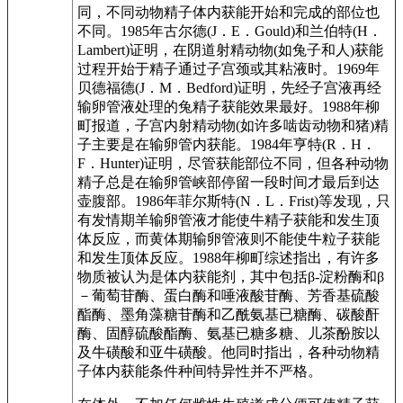
同，不同动物精子体内获能开始和完成的部位也
不同。1985年古尔德(J．E．Gould)和兰伯特(H．
Lambert)证明，在阴道射精动物(如兔子和人)获能
过程开始于精子通过子宫颈或其粘液时。1969年
贝德福德(J．M．Bedford)证明，先经子宫液再经
输卵管液处理的兔精子获能效果最好。1988年柳
町报道，子宫内射精动物(如许多啮齿动物和猪)精
子主要是在输卵管内获能。1984年亨特(R．H．
F．Hunter)证明，尽管获能部位不同，但各种动物
精子总是在输卵管峡部停留一段时间才最后到达
壶腹部。1986年菲尔斯特(N．L．Frist)等发现，只
有发情期羊输卵管液才能使牛精子获能和发生顶
体反应，而黄体期输卵管液则不能使牛粒子获能
和发生顶体反应。1988年柳町综述指出，有许多
物质被认为是体内获能剂，其中包括β-淀粉酶和β
－葡萄苷酶、蛋白酶和唾液酸苷酶、芳香基硫酸
酯酶、墨角藻糖苷酶和乙酰氨基已糖酶、碳酸酐
酶、固醇硫酸酯酶、氨基已糖多糖、儿茶酚胺以
及牛磺酸和亚牛磺酸。他同时指出，各种动物精
子体内获能条件种间特异性并不严格。