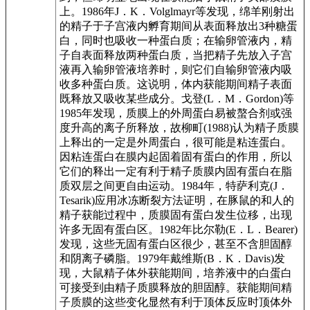
上。1986年J．K．Volglmayr等发现，绵羊刚射出
的精子于子宫液内孵育期间从表面释放出3种糖蛋
白，同时也吸收一种蛋白质；在输卵管液内，精
子自表面释放两种蛋白质，当把精子先放入子宫
液再入输卵管液培养时，则它们自输卵管液内吸
收多种蛋白质。这说明，体内获能期间精子表面
既释放又吸收某些成分。戈登(L．M．Gordon)等
1985年发现，质膜上的外周蛋白易被螯合剂或强
度升高的离子所释放，故柳町(1988)认为精子质膜
上释出的一定是外周蛋白，很可能是粘连蛋白。
因粘连蛋白在膜内起固着固有蛋白的作用，所以
它们的释出一定有利于精子质膜内固有蛋白在脂
质双层之间更自由运动。1984年，特萨利克(J．
Tesarik)应用冰冻断裂方法证明，在豚鼠的和人的
精子获能过程中，质膜固有蛋白发生位移，出现
许多无固有蛋白区。1982年比尔勒(E．L．Bearer)
发现，这些无固有蛋白区很少，甚至不含胆固醇
和阴离子磷脂。1979年戴维斯(B．K．Davis)发
现，大鼠精子体外获能期间，培养液中的白蛋白
可接受到由精子质膜释放的胆固醇。获能期间精
子质膜的这些变化显然有利于顶体反应时顶体外