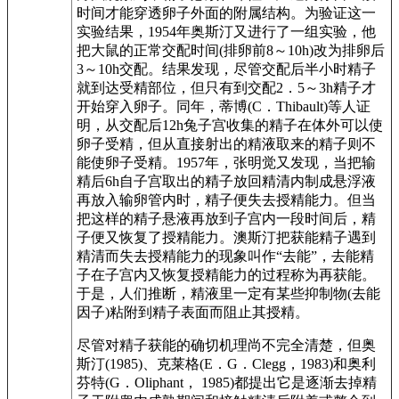
时间才能穿透卵子外面的附属结构。为验证这一
实验结果，1954年奥斯汀又进行了一组实验，他
把大鼠的正常交配时间(排卵前8～10h)改为排卵后
3～10h交配。结果发现，尽管交配后半小时精子
就到达受精部位，但只有到交配2．5～3h精子才
开始穿入卵子。同年，蒂博(C．Thibault)等人证
明，从交配后12h兔子宫收集的精子在体外可以使
卵子受精，但从直接射出的精液取来的精子则不
能使卵子受精。1957年，张明觉又发现，当把输
精后6h自子宫取出的精子放回精清内制成悬浮液
再放入输卵管内时，精子便失去授精能力。但当
把这样的精子悬液再放到子宫内一段时间后，精
子便又恢复了授精能力。澳斯汀把获能精子遇到
精清而失去授精能力的现象叫作“去能”，去能精
子在子宫内又恢复授精能力的过程称为再获能。
于是，人们推断，精液里一定有某些抑制物(去能
因子)粘附到精子表面而阻止其授精。
尽管对精子获能的确切机理尚不完全清楚，但奥
斯汀(1985)、克莱格(E．G．Clegg，1983)和奥利
芬特(G．Oliphant， 1985)都提出它是逐渐去掉精