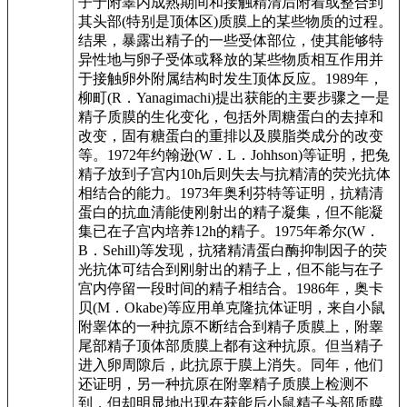
子于附睾内成熟期间和接触精清后附着或整合到
其头部(特别是顶体区)质膜上的某些物质的过程。
结果，暴露出精子的一些受体部位，使其能够特
异性地与卵子受体或释放的某些物质相互作用并
于接触卵外附属结构时发生顶体反应。1989年，
柳町(R．Yanagimachi)提出获能的主要步骤之一是
精子质膜的生化变化，包括外周糖蛋白的去掉和
改变，固有糖蛋白的重排以及膜脂类成分的改变
等。1972年约翰逊(W．L．Johhson)等证明，把兔
精子放到子宫内10h后则失去与抗精清的荧光抗体
相结合的能力。1973年奥利芬特等证明，抗精清
蛋白的抗血清能使刚射出的精子凝集，但不能凝
集已在子宫内培养12h的精子。1975年希尔(W．
B．Sehill)等发现，抗猪精清蛋白酶抑制因子的荧
光抗体可结合到刚射出的精子上，但不能与在子
宫内停留一段时间的精子相结合。1986年，奥卡
贝(M．Okabe)等应用单克隆抗体证明，来自小鼠
附睾体的一种抗原不断结合到精子质膜上，附睾
尾部精子顶体部质膜上都有这种抗原。但当精子
进入卵周隙后，此抗原于膜上消失。同年，他们
还证明，另一种抗原在附睾精子质膜上检测不
到，但却明显地出现在获能后小鼠精子头部质膜