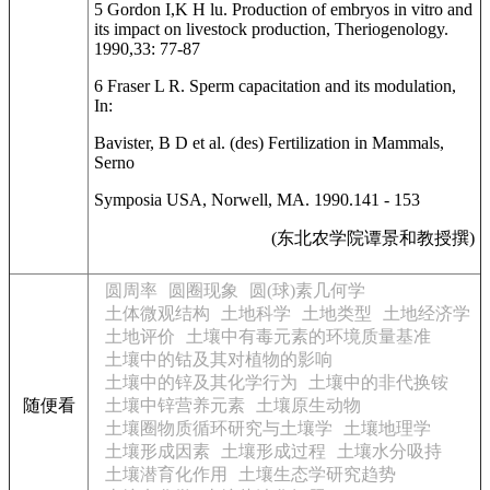
5 Gordon I,K H lu. Production of embryos in vitro and
its impact on livestock production, Theriogenology.
1990,33: 77-87
6 Fraser L R. Sperm capacitation and its modulation,
In:
Bavister, B D et al. (des) Fertilization in Mammals,
Serno
Symposia USA, Norwell, MA. 1990.141 - 153
(东北农学院谭景和教授撰)
圆周率
圆圈现象
圆(球)素几何学
土体微观结构
土地科学
土地类型
土地经济学
土地评价
土壤中有毒元素的环境质量基准
土壤中的钴及其对植物的影响
土壤中的锌及其化学行为
土壤中的非代换铵
随便看
土壤中锌营养元素
土壤原生动物
土壤圈物质循环研究与土壤学
土壤地理学
土壤形成因素
土壤形成过程
土壤水分吸持
土壤潜育化作用
土壤生态学研究趋势