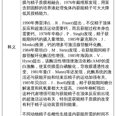
膜与精子质膜相融合。1976年戴维斯发现，用富
含胆固醇的培养液处理兔体内获能精子可大大降
低其授精能力。
1990年弗雷泽(L．R．Fraser)提出，不仅精子顶体
反应和超激活运动需要钙，而且获能过程本身也
需要钙。1978年辛格(J．P．Singh)发现，精子获
能期间钙的摄入量增加。1985年蒙克斯(N．J．
Monks)推测，钙的增多可激活腺苷酸环化酶。
释义
1984年斯坦(D．M．Stein)发现，在获能期间精子
腺苷酸环化酶活性增强。1985年海因(R．V．
Hyne)提出，该酶活性增强便激活依赖cAMP的蛋
白激酶，使某些膜蛋白磷酸化，导致膜通透性改
变。1981年曼(T．Mann)等还发现，此酶系统的激
活还与获能开始和结束后精子的运动加强有关。
1985年贝尔(E．J．Boell)报道，精子获能期间糖分
解速度和耗氧量都大大提高。1988年柳町指出，
这种代谢增强可能与获能精子在顶体反应前出现
的超激活运动有关，特别是获能精子质膜的改变
有利于精子运动装置得到能量。
不同动物精子在雌性生殖道内获能所需的时间不