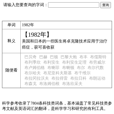
请输入您要查询的字词：
单词
1982年
【1982年】
释义
美国和日本的一些医生将卓克隆技术应用于治疗
癌症，获可喜收获
巴贝奇
巴赫
巴顿
巴黎大炮
布丰
布儒斯特
布列季欣
布利安生
布利安生定理
布劳威尔
布卢姆伯格
布喇菲
布喇顿
布尔
布尔代数
随便看
布尔哈夫
布尼亚科夫斯基
布干维尔
布拉冈拉沃夫
布拉得雷
布拉日科
布朗运动
布森戈
布洛姆伯根
布洛欣采夫
科学参考收录了7804条科技类词条，基本涵盖了常见科技类参
考文献及英语词汇的翻译，是科学学习和研究的有利工具。