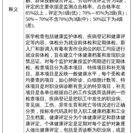
触、群体接触做出评定。劳动环境评定分为4级，
评定的主要依据是监测点合格率。点合格率在
释义
85%以上，评定为1级(优)；70%～85%为2级(良)；
50%～70%(不含70%)为3级(中)；50%以下为4级
(差)。
医学检查包括健康监护体检、疾病登记和健康评
定等内容。体检分为就业前体检和定期体检。新
入厂和新调入有毒有害作业岗位的职工均应进行
就业前体检，旨在建立个体健康档案和发现职业
禁忌证。对每个监护对象按监护周期进行定期体
检。检查项目分为基本项目、特殊项目和补充项
目。基本项目是反映一般健康水平，每个受检者
均要查的项目，如心肺听诊、白细胞计数等。特
殊项目是对职业病诊断有意义的特异项目，补充
项目是各单位根据自己的工作实践而选择的一些
检查项目。疾病登记是把职工中发生的职业病、
常见病、工伤、异常生育和死亡等情况进行正确
分类，按标准代码及时登入职工健康档案和工业
卫生档案。健康评定分为个体健康评定和群体健
康评定。个体健康评定是定期对每个监护对象逐
人做出健康评定，包括是否诊断为职业病，或是