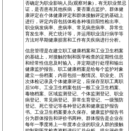
否确定为职业影响人员(观察对象)，有无职业禁忌
证，是否患有其他疾病，要否重点监护。群体健
康评定在个体健康评定和群体接触评定的基础上
进行，评定内容包括体检各种项目阳性检出率、
职业病发病率、患病率、常见病患病率、异常生
育发生率、死亡统计等，并运用职业流行病学等
方法对早期健康损害和工作有关疾病进行分析。
信息管理是在建立职工健康档案和工业卫生档案
的基础上，对接触控制和医学检查的定期性信息
和经常性信息及时输入，并定期进行处理和输出
健康监护报告。职工健康档案是给每个监护对象
建立一份档案，内容包括一般情况、职业史、历
次体检记录及个体健康评定，应保存至职工离职
后50年。工业卫生档案包括一般工业卫生档案、
毒物档案、区域监测登记、个体监测登记、职业
病登记、常见病登记、异常生育登记、一级预防
登记、死亡登记等各种登记表和健康监护报告
书。工业卫生档案要永久保存。健康监护报告书
分为群体报告和评价书两种。群体报告是企业在
每年一季度将上一年度本企业的职业人群的接触
控制和医学检查资料进行汇总分析，提出评价意