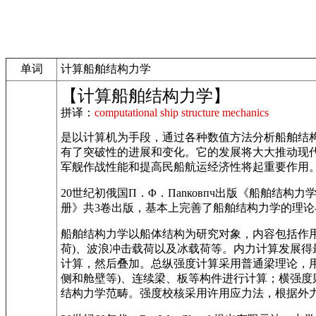
单词
计算船舶结构力学
【计算船舶结构力学】
拼译：
computational ship structure mechanics
是以计算机为手段，通过各种数值方法分析船舶结
有了突破性的进展和变化。它的发展将大大推动现
军舰作战性能和提高民船航运经济性将起重要作用
20世纪初俄国П．Φ．Пanковпч出版《船舶结构
册》共3卷出版，基本上完善了船舶结构力学的理
船舶结构力学以船体结构为研究对象，内容包括作
荷)、波浪冲击载荷以及冰载荷等。内力计算发展
计算，然后叠加。总纵强度计算采用普通梁理论，
侧和舱壁等)、连续梁、板等构件进行计算；横强度
结构力学范畴。强度校核采用许用应力法，根据外