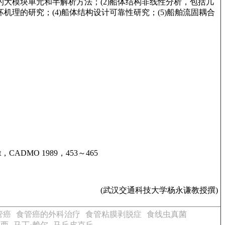
大模块单元和半解析方法；(2)船体结构非线性分析，包括几
理的研究；(4)船体结构设计可靠性研究；(5)船舶流固耦合
reatment，CADMO 1989，453～465
(武汉交通科技大学杨永谦教授撰)
管癌
食管癌的外科治疗
食管粘膜剥脱症
食线虫真菌
瓦西
马丁·赖尔
马丘皮克丘