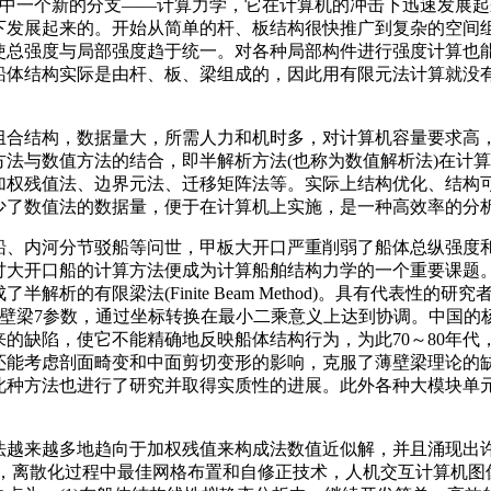
法，力学中一个新的分支——计算力学，它在计算机的冲击下迅速发
下发展起来的。开始从简单的杆、板结构很快推广到复杂的空间
使总强度与局部强度趋于统一。对各种局部构件进行强度计算也
船体结构实际是由杆、板、梁组成的，因此用有限元法计算就没
组合结构，数据量大，所需人力和机时多，对计算机容量要求高
法与数值方法的结合，即半解析方法(也称为数值解析法)在计算船
加权残值法、边界元法、迁移矩阵法等。实际上结构优化、结构
少了数值法的数据量，便于在计算机上实施，是一种高效率的分
货船、内河分节驳船等问世，甲板大开口严重削弱了船体总纵强
讨大开口船的计算方法便成为计算船舶结构力学的一个重要课题
梁法(Finite Beam Method)。具有代表性的研究者有T．Ka
采用薄壁梁7参数，通过坐标转换在最小二乘意义上达到协调。中
缺陷，使它不能精确地反映船体结构行为，为此70～80年代，V
还能考虑剖面畸变和中面剪切变形的影响，克服了薄壁梁理论的
此种方法也进行了研究并取得实质性的进展。此外各种大模块单
法越来越多地趋向于加权残值来构成法数值近似解，并且涌现出许
)，离散化过程中最佳网格布置和自修正技术，人机交互计算机图