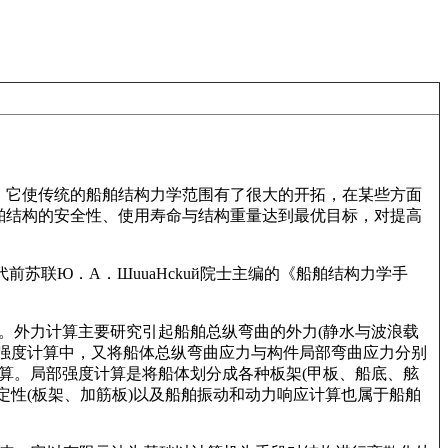
。它使传统的船舶结构力学范围有了很大的开拓，在某些方面
舶结构的安全性、使用寿命与结构重量达到最优目标，对提高
代前苏联Ю．А．ШuuaHckuй院士主编的《船舶结构力学手
。外力计算主要研究引起船舶总纵弯曲的外力(静水与波浪载
强度计算中，又将船体总纵弯曲应力与构件局部弯曲应力分别
算。局部强度计算是将船体划分成各种板架(甲板、船底、舷
定性(板架、加筋板)以及船舶振动和动力响应计算也属于船舶