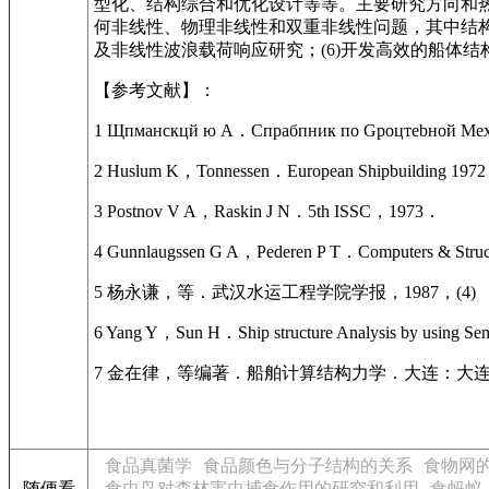
型化、结构综合和优化设计等等。主要研究方向和热
何非线性、物理非线性和双重非线性问题，其中结构后
及非线性波浪载荷响应研究；(6)开发高效的船体
【参考文献】：
1 Щпмaнcкцй ю А．Cпpабпник по Gроцтebной Мeх
2 Huslum K，Tonnessen．European Shipbuilding 19
3 Postnov V A，Raskin J N．5th ISSC，1973．
4 Gunnlaugssen G A，Pederen P T．Computers & Str
5 杨永谦，等．武汉水运工程学院学报，1987，(4)
6 Yang Y，Sun H．Ship structure Analysis by using S
7 金在律，等编著．船舶计算结构力学．大连：大连
食品真菌学
食品颜色与分子结构的关系
食物网
随便看
食虫鸟对森林害虫捕食作用的研究和利用
食蚂蚁