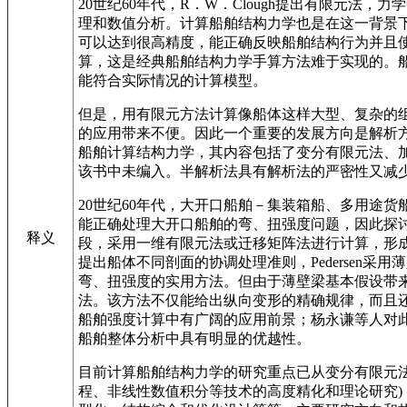
20世纪60年代，R．W．Clough提出有限元
理和数值分析。计算船舶结构力学也是在这一背景
可以达到很高精度，能正确反映船舶结构行为并且
算，这是经典船舶结构力学手算方法难于实现的。
能符合实际情况的计算模型。
但是，用有限元方法计算像船体这样大型、复杂的
的应用带来不便。因此一个重要的发展方向是解析方
船舶计算结构力学，其内容包括了变分有限元法、
该书中未编入。半解析法具有解析法的严密性又减
20世纪60年代，大开口船舶－集装箱船、多用途
能正确处理大开口船舶的弯、扭强度问题，因此探
释义
段，采用一维有限元法或迁移矩阵法进行计算，形成了半解析的有限
提出船体不同剖面的协调处理准则，Pedersen
弯、扭强度的实用方法。但由于薄壁梁基本假设带来的
法。该方法不仅能给出纵向变形的精确规律，而且
船舶强度计算中有广阔的应用前景；杨永谦等人对
船舶整体分析中具有明显的优越性。
目前计算船舶结构力学的研究重点已从变分有限元
程、非线性数值积分等技术的高度精化和理论研究