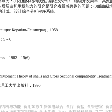
点为：(1)在船体结构线性拟静态分析中，继续开发简单、高效的
屈曲和承载能力的研究是研究者最感兴趣的问题；(3)船舶破坏机
结构计算、设计综合分析程序系统。
aнцке Коpaбля-Лeнингpaд，1958
72；5～6
ucres，1982，15(6)
emiMoment Theory of shells and Cross Sectional compatibitity T
理工大学出版社，1990
的结构与功能
食用菌原生质体电融合
食疗
食盐
食管憩室
食
饮水加氯有害副产物
饮水消毒
香农
香菇代料栽培
马丁·史