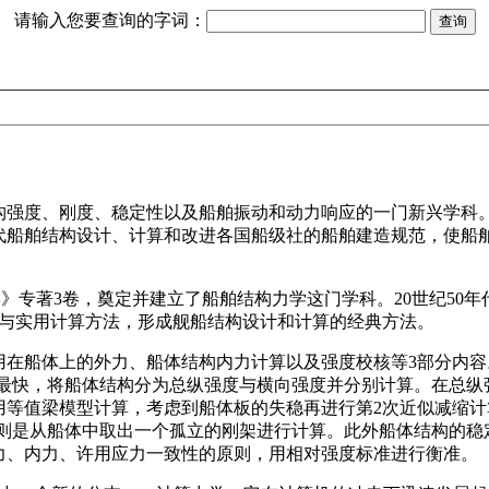
请输入您要查询的字词：
构强度、刚度、稳定性以及船舶振动和动力响应的一门新兴学科
代船舶结构设计、计算和改进各国船级社的船舶建造规范，使船
。
力学》专著3卷，奠定并建立了船舶结构力学这门学科。20世纪50年
论与实用计算方法，形成舰船结构设计和计算的经典方法。
用在船体上的外力、船体结构内力计算以及强度校核等3部分内容
得最快，将船体结构分为总纵强度与横向强度并分别计算。在总纵
用等值梁模型计算，考虑到船体板的失稳再进行第2次近似减缩计
则是从船体中取出一个孤立的刚架进行计算。此外船体结构的稳
力、内力、许用应力一致性的原则，用相对强度标准进行衡准。