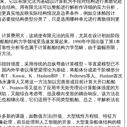
展起来。它以有限元法为基础以计算机为手段对结构进行离散化处
组合结构。用有限元法可以整船进行解析作详细的应力分析，
能更真实地反映实际结构情况及边界条件，例如立体舱段计
有必要按结构类型分类了，只是选用哪种单元进行离散得到更
，计算费用大，这就使有限元法的应用，尤其在设计初始阶段
舶结构力学领域里迅速发展起来。1990年中国出版了第1本
可靠性分析等也属于计算船舶结构力学范畴，由于篇幅所限，
析方法。
度和扭转强度，采用传统的总纵弯曲计算模型－等直梁模型已不
。国内外学者以薄壁梁理论为基础，将船体分成若干阶梯形分
wai、K．Haslum和P．T．Pedersen等人。Haslum首次
国的杨永谦等人又将这一方法加以完善形成目前计算大开口船舶
．Postnov等又提出了应用半无矩壳理论计算船体强度的方
缺陷，又能综合考虑弯、扭及横向变形的耦合响应。该方法在
元也相继出现，它们适用于不同类型船舶。总之，半解析法在
多新的课题，如数值方法(扦值、大型线性方程组、特征方
像处理，前后处理和人工智能的开发，大型复杂船体结构的模