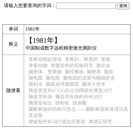
请输入您要查询的字词：
单词
1981年
【1981年】
释义
中国制成数字远程精密激光测距仪
脊椎动物起源地
脊椎的、椎骨的
脊索
脊索动物
脊髓损伤的实验研究
脑出血
脑垂体、赘垂物
脑性瘫痪
脑梗塞
脑炎
脑电图
脑电图
脑电图的进展与睡眠疾患
脑积水
脑膜炎球菌菌苗
脑薄片技术
随便看
脑血管意外(CVA)后运动障碍的康复治疗
脑血管疾病
脑血管疾病的外科治疗
脑诱发电位
脱粒机
脱落酸
脲醛树脂的结构与形态——脲醛树脂胶体理论及
其进展
脾破裂外科治疗观念的更新
脾虚证研究