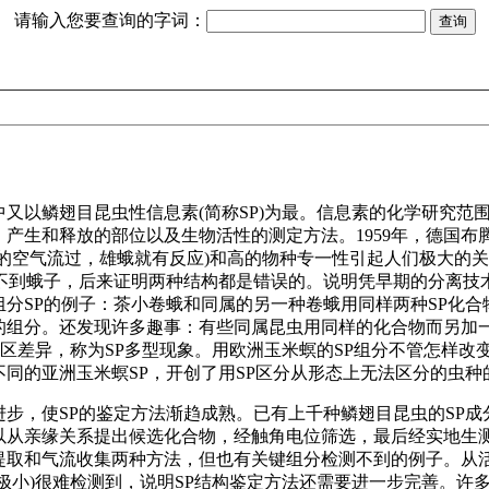
请输入您要查询的字词：
又以鳞翅目昆虫性信息素(简称SP)为最。信息素的化学研究范
和释放的部位以及生物活性的测定方法。1959年，德国布腾南特(A
的空气流过，雄蛾就有反应)和高的物种专一性引起人们极大的关注。紧接
诱不到蛾子，后来证明两种结构都是错误的。说明凭早期的分离技
双组分SP的例子：茶小卷蛾和同属的另一种卷蛾用同样两种SP化
的组分。还发现许多趣事：有些同属昆虫用同样的化合物而另加一
似的地区差异，称为SP多型现象。用欧洲玉米螟的SP组分不管怎
不同的亚洲玉米螟SP，开创了用SP区分从形态上无法区分的虫种
，使SP的鉴定方法渐趋成熟。已有上千种鳞翅目昆虫的SP成分
以从亲缘关系提出候选化合物，经触角电位筛选，最后经实地生
提取和气流收集两种方法，但也有关键组分检测不到的例子。从活
极小)很难检测到，说明SP结构鉴定方法还需要进一步完善。许