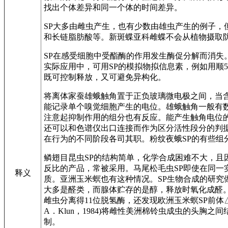
找出个体差异和同一个体的时间差异。
SP大多由雌虫产生，也有少数由雄虫产生的例子，
和长链脂肪酸等。新斑蝶亚科雌蝶不会从植物摄取防卫用的吡
SP在感受细胞中受酯酶的作用发生酶促分解而消失
实际应用中，可用SP的模拟物拟信息素，例如用顺5
既可控制释放，又可避免异构化。
将离体家蚕雄蛾触角置于正负玻璃微电极之间，当含有雌
能记录单个嗅觉细胞产生的电位。雄蛾触角一般有数
注意起抑制作用的组分也有反应。能产生触角电位的
还可以和色谱仪出口连接而作为区分活性段分的判
在行为的不同阶段各司其职。粉纹夜蛾SP的有些
鳞翅目昆虫SP的结构简单，化学合成困难不大，且
反比的产品，常被采用。马尾松毛虫SP即使在同
释义
质。亚洲玉米螟也有这种情况。SP生物合成的研究
大多是醛类，而腺体贮存的是醇，释放时氧化成醛。佟
雌虫分离得11位脱氢酶，还发现欧洲玉米螟SP前体△11
A．Klun，1984)将雌性美洲棉铃虫成虫的头
制。