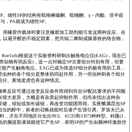
P。雄性SP的结构有吡咯啉嗪酮、吡喃酮、γ－内酯、倍半萜
给与，PA就成为雄性SP。
化。用橡胶作载体时要注意橡胶加工助剂能引发这两种反应。在
通信，以避开醛的不稳定因素，把共轭二烯制成羰基铁的络合物，
1ofs)根据这个实验资料研制出触角电位仪(EAG)，现在已
类似物有弱反应)，这一点对确定SP次要组分特别有用，但要
能产生触角电位。EAG已成为筛选SP组分的极有用的工具，
些虫种的各个组分是整体协同起作用，另一些虫种则各个组分
组分。黄地老虎也有这种情况。
梯希反应可通过改变反应条件而得到符合SP配比要求的不同顺
有很大差异，大概是有杂质起抑制作用，但尚未找出这种杂
双键，缩短或加长碳链，再改变功能团而得。实夜蛾属昆虫SP
蛾SP相当的醇中，前者的召唤就能对后者产生强引诱。罗洛夫已从
在不同地区分化出99∶1、65∶35和3∶973种种型。科隆(J．
雌虫的脑提取液就能使它产生SP．表明SP的产生由脑神经激肽控