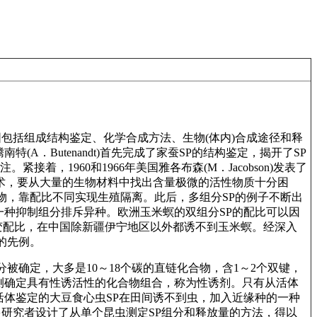
围包括组成结构鉴定、化学合成方法、生物(体内)合成途径和释
．Butenandt)首先完成了家蚕SP的结构鉴定，揭开了SP
着，1960和1966年美国雅各布森(M．Jacobson)发表了
术，要从大量的生物材料中找出含量极微的活性物质十分困
合物，靠配比不同实现生殖隔离。此后，多组分SP的例子不断出
种抑制组分排斥异种。欧洲玉米螟的双组分SP的配比可以因
样改变配比，在中国除新疆伊宁地区以外都诱不到玉米螟。经深入
的先例。
被确定，大多是10～18个碳的直链化合物，含1～2个双键，
测确定具有性诱活性的化合物组合，称为性诱剂。只有从活体
体鉴定的大豆食心虫SP在田间诱不到虫，加入近缘种的一种
多研究者设计了从单个昆虫测定SP组分和释放量的方法，得以