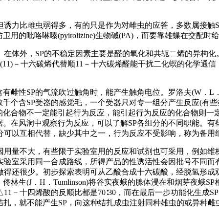
但诱力比雌虫弱得多，有的只是作为对雌虫的应答，多数属接触S
咯啉嗪(pyirolizine)生物碱(PA)，而要靠雄蝶在交配时
。在体外，SP的不稳定因素主要是醛的氧化和共轭二烯的异构
(11)－十六碳烯代替顺11－十六碳烯醛能干扰二化螟的化学
性SP的气流吹过触角时，能产生触角电位。罗洛夫(W．L．Roe
千个含SP受器的感觉毛，一个受器只对专一组分产生反应(有些
化合物不一定能引起行为反应，能引起行为反应的化合物则一定
据。在风洞中观察行为反应，可以了解SP各组分的不同职能。有
组分可以互相代替，缺少其中之一，行为反应不受影响，称为备用
因用量不大，有些限于实验室用的反应和试剂也可采用，例如维
一实验室采用同一合成路线，所得产品的性诱活性会因批号不同而
做得还很少。初步探索表明可从乙酸合成十六碳酸，经脱氢形成
林生(J．H．Tumlinson)将谷实夜蛾的腺体浸在和烟芽夜
－十四烯酸的反顺比都是70∶30，而在最后一步功能化生成SP时，才
胸之间结扎，就不能产生SP，向这种结扎成虫注射同种雄虫的或异种