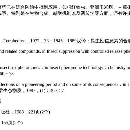
有些已在综合防治中得到应用，如棉红铃虫、亚洲玉米螟、甘蔗
观察。特别是在生物合成、感受机制以及遗传学等方面，还有许
sex pheromones．Tetrahedron．1977，33：1845－1889汉译：昆
 ,and related compounds, in Insect suppression with controlled releas
 of insect sex pheromones．in Insect pheromone technology：chemi
60～78
tions on a pioneering period and on some of its consequences
译：化学生态物质，1987，(1)：36～57
5
1988，221页(2个)
55页(2个)