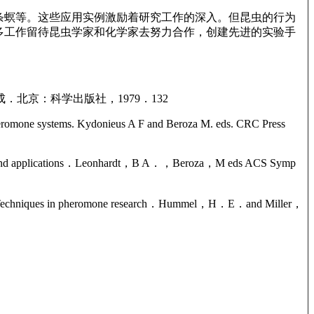
条螟等。这些应用实例激励着研究工作的深入。但昆虫的行为
多工作留待昆虫学家和化学家去努力合作，创建先进的实验手
虫性信息素的合成．北京：科学出版社，1979．132
e pheromone systems. Kydonieus A F and Beroza M. eds. CRC Press
stry and applications．Leonhardt，B A．，Beroza，M eds ACS Symp
．in Techniques in pheromone research．Hummel，H．E．and Miller，