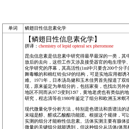
单词
鳞翅目性信息素化学
【鳞翅目性信息素化学】
拼译：
chemistry of lepid opteral sex pheromone
昆虫信息素是信息素中研究得最早最深的一类，其中
放后的去向，这些工作又涉及接受器官的电生理学、产生
化学研究的序幕，其高活性(1ml中只要含200个分子
舞毒蛾的和棉红铃虫SP的结构，可是实地应用都
难。1971年，日本汤岛健和玉木佳男首先报道了
现，原来鉴定为单组分的，包括家蚕，也找出另外
地区不同而从97∶3变到3∶97，黄地老虎也有类
研究，程志清等在1980年鉴定了组分和欧洲玉米螟
现代微量化学分析方法，特别是色谱法和质谱法的进步
末端是醇、醛或乙酸酯功能团。根据这个规律，可
实测的组分才能称性信息素。活体实测主要有腺体
微量的关键组分就能诱到，但这种组分从活体(体形