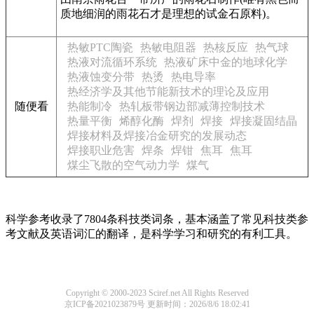
质地细润的雨花石才是理想的试金石原料)。
热敏PTC陶瓷
热敏电阻器
热核反应
热气球
热液对流循环系统
热液矿床中金的地球化学
热液蚀变分带
热烫
热电导率
热经济学及其他节能新技术的理论及应用
随便看
热能制冷
热轧板带钢边部减薄控制技术
热量平衡
烯醇化酶
焊剂
焊接
焊接凝固结晶
焊接材料及焊接冶金研究的发展动态
焊接职业危害
焊条
焊钳
焦耳
焦耳
煤尘飞散的空气动力学
煤气
科学参考收录了7804条科技类词条，基本涵盖了常见科技类参
考文献及英语词汇的翻译，是科学学习和研究的有利工具。
Copyright © 2000-2023 Sciref.net All Rights Reserved
京ICP备2021023879号
更新时间：2026/8/6 18:02:41