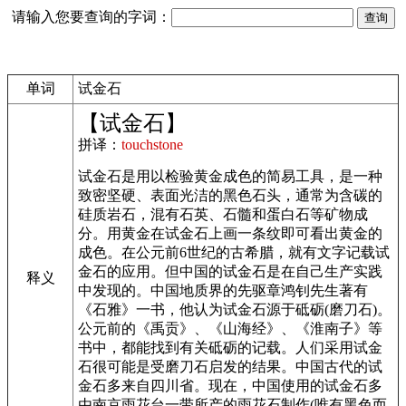
请输入您要查询的字词：
单词
试金石
【试金石】
拼译：
touchstone
试金石是用以检验黄金成色的简易工具，是一种
致密坚硬、表面光洁的黑色石头，通常为含碳的
硅质岩石，混有石英、石髓和蛋白石等矿物成
分。用黄金在试金石上画一条纹即可看出黄金的
成色。在公元前6世纪的古希腊，就有文字记载试
金石的应用。但中国的试金石是在自己生产实践
释义
中发现的。中国地质界的先驱章鸿钊先生著有
《石雅》一书，他认为试金石源于砥砺(磨刀石)。
公元前的《禹贡》、《山海经》、《淮南子》等
书中，都能找到有关砥砺的记载。人们采用试金
石很可能是受磨刀石启发的结果。中国古代的试
金石多来自四川省。现在，中国使用的试金石多
由南京雨花台一带所产的雨花石制作(唯有黑色而