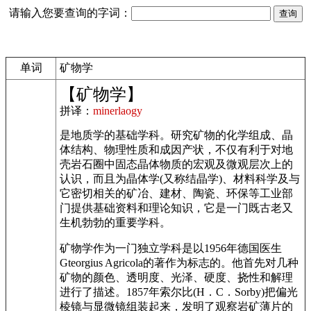
请输入您要查询的字词：
单词
矿物学
【矿物学】
拼译：
minerlaogy
是地质学的基础学科。研究矿物的化学组成、晶
体结构、物理性质和成因产状，不仅有利于对地
壳岩石圈中固态晶体物质的宏观及微观层次上的
认识，而且为晶体学(又称结晶学)、材料科学及与
它密切相关的矿冶、建材、陶瓷、环保等工业部
门提供基础资料和理论知识，它是一门既古老又
生机勃勃的重要学科。
矿物学作为一门独立学科是以1956年德国医生
Gteorgius Agricola的著作为标志的。他首先对几种
矿物的颜色、透明度、光泽、硬度、挠性和解理
进行了描述。1857年索尔比(H．C．Sorby)把偏光
棱镜与显微镜组装起来，发明了观察岩矿薄片的