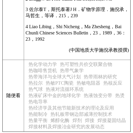
3 佐尔泰T，斯托泰著J H．矿物学原理．施倪承，
马哲生，等译．215，239
4 Liao Libing，Shi Nicheng，Ma Zhesheng，Bai
Chunli Chinese Sciences Bulletin，23，1989，36：
23，1992
(中国地质大学施倪承教授撰)
热化学动力学
热可塑性共价交联聚合物
热咖啡售货机
热带气象学
热带海洋与全球大气计划
热带雨林的研究
热拉尔
热敏PTC陶瓷
热敏电阻器
热核反应
热气球
热液对流循环系统
随便看
热液矿床中金的地球化学
热液蚀变分带
热烫
热电导率
热经济学及其他节能新技术的理论及应用
热能制冷
热轧板带钢边部减薄控制技术
热量平衡
烯醇化酶
焊剂
焊接
焊接凝固结晶
焊接材料及焊接冶金研究的发展动态