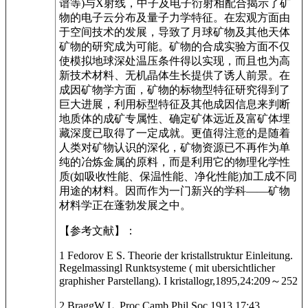
谱等)与X射线，中子及电子衍射相配合揭示了矿
物的电子云分布及量子力学特征。在宏观方面由
于空间技术的发展，导致了月球矿物及其他天体
矿物的研究成为可能。矿物的合成实验方面不仅
使模拟地球深处温压条件得以实现，而且也为高
新技术材料、无机晶体生长提供了诱人前景。在
成因矿物学方面，矿物的标物型特征研究得到了
巨大进展，利用标型特征及其他成因信息来判断
地质体的成矿专属性、确定矿体远近及富矿体埋
藏深度已取得了一定成就。更值得注意的是随着
人类对矿物认识的深化，矿物资源已不再作为单
纯的冶炼金属的原料，而是利用它的物理化学性
质(如吸收性能、保温性能、净化性能)加工成不同
用途的材料。因而作为一门新兴的学科——矿物
材料学正在蓬勃发展之中。
【参考文献】：
1 Fedorov E S. Theorie der kristallstruktur Einleitung.
Regelmassingl Runktsysteme ( mit ubersichtlicher
graphisher Parstellang). I kristallogr,1895,24:209～252
2 BraggW L. Proc Camb Phil Soc,1913,17:43