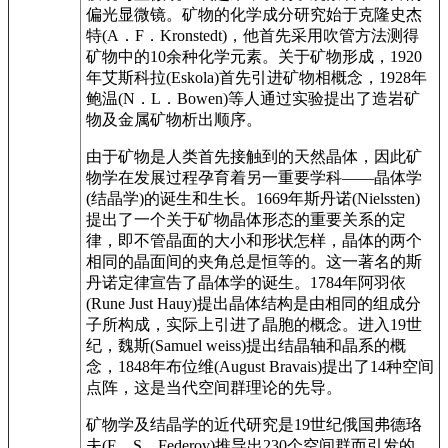
偏光显微镜。矿物的化学成分研究始于克隆史杰
特(A．F．Kronstedt)，他首先采用吹管方法测得
矿物中的10余种化学元素。关于矿物形成，1920
年艾斯科拉(Eskola)首先引进矿物相概念，1928年
鲍温(N．L．Bowen)等人通过实验提出了造岩矿
物及金属矿物析出顺序。
由于矿物是人类首先接触到的天然晶体，因此矿
物学在发展过程孕育着另一重要学科——晶体学
(结晶学)的诞生和生长。1669年斯丹诺(Nielssten)
提出了一个关于矿物晶体形态的重要关系的定
律，即不管晶面的大小和形状怎样，晶体的两个
相同的晶面间的夹角总是恒等的。这一著名的斯
丹诺定律宣告了晶体学的诞生。1784年阿羽依
(Rune Just Hauy)提出晶体结构是由相同的组成分
子所构成，实际上引进了晶胞的概念。进入19世
纪，魏斯(Samuel weiss)提出结晶轴和晶系的概
念，1848年布位维(August Bravais)提出了14种空间
点阵，这是当代空间群理论的先导。
矿物学及结晶学的近代研究是19世纪俄国弗德珞
夫(E．S．Federov)推导出230个空间群而引发的。