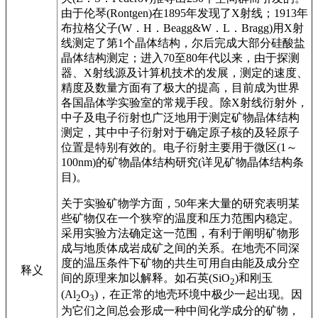
由于伦琴(Rontgen)在1895年发现了X射线；1913年
布拉格父子(W．H．Beagg&W．L．Bragg)用X射
线测定了第1个晶体结构，尔后完成大部分硅酸盐
晶体结构测定；进入70至80年代以来，由于探测
器、X射线源及计算机技术的发展，测定的速度、
精度及数量方面有了极大的提高，目前成为世界
各国晶体学实验室的常规手段。除X射线衍射外，
中子及电子衍射也广泛地用于测定矿物晶体结构
测定，其中中子衍射对于确定原子核的及轻原子
位置是特别有效的。电子衍射主要用于微区(1～
100nm)的矿物晶体结构研究(详见矿物晶体结构条
目)。
关于实验矿物学方面，50年来大量的研究表明某
些矿物仅在一个狭窄的温度和压力范围内稳定。
采用实验方法确定这一范围，有利于阐明矿物形
成与地质体成岩成矿之间的关系。在地壳不同深
度的温压条件下矿物的共生可用自由能及成分空
释义
间的原理来加以解释。如石英(SiO
)和刚玉
2
(Al
O
)，在正常的地壳环境中极少一起出现。因
2
3
为它们之间总会形成一种中间化学成分的矿物，