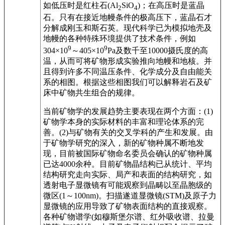
如低压时是红柱石(Al
SiO
)；在高压时是蓝晶
2
4
石。只有在接近地幔条件的极高压下，蓝晶石才
分解成刚玉和斯石英。现代科学已为模拟地壳及
地幔的各种特殊环境提供了技术条件，例如
9
9
304×10
～405×10
Pa及数千至10000摄氏度的高
温，从而可将矿物形成实验推向地幔和地核。并
且得到许多不同温压条件、化学成分及自由能关
系的相图。根据这些相图我们可以解释岩石及矿
床中矿物共生组合的规律。
当前矿物学的发展趋势主要表现在两个方面：(1)
矿物学本身的实际材料的丰富和理论体系的完
善。(2)与矿物有关的交叉学科的产生和发展。由
于矿物学研究的深入，新的矿物种属不断地发
现，目前被国际矿物命名委员会确认的矿物种属
已达4000余种。目前矿物晶结构已从统计、平均
结构研究走向实际、局产和表面的结构研究，如
透射电子显微镜有可能观察到晶畴以至晶胞级的
微区(1～100nm)。扫描遂道显微镜(STM)及原子力
显微镜的应用导致了矿物表面结构的直接观察。
各种矿物谱学(如穆斯堡尔谱、红外吸收谱、拉曼