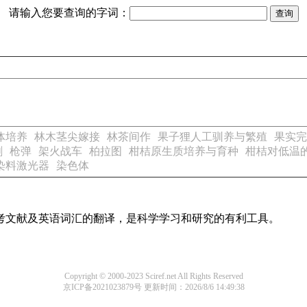
请输入您要查询的字词：
体培养
林木茎尖嫁接
林茶间作
果子狸人工驯养与繁殖
果实完
刺
枪弹
架火战车
柏拉图
柑桔原生质培养与育种
柑桔对低温
染料激光器
染色体
参考文献及英语词汇的翻译，是科学学习和研究的有利工具。
Copyright © 2000-2023 Sciref.net All Rights Reserved
京ICP备2021023879号
更新时间：2026/8/6 14:49:38