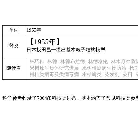
单词
1955年
【1955年】
释义
日本板田昌一提出基本粒子结构模型
林巧稚
林德
林德布拉德
林德格伦
林木原生质
随便看
果树原生质体研究进展
果树根癌病生物防治
枪
柑桔类病毒及类病毒病
柑桔螨类
染发剂
染料
科学参考收录了7804条科技类词条，基本涵盖了常见科技类