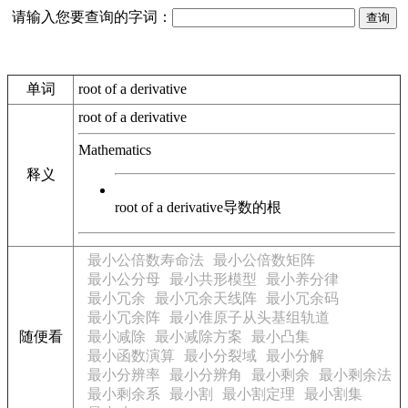
请输入您要查询的字词：
单词
root of a derivative
root of a derivative
Mathematics
释义
root of a derivative
导数的根
最小公倍数寿命法
最小公倍数矩阵
最小公分母
最小共形模型
最小养分律
最小冗余
最小冗余天线阵
最小冗余码
最小冗余阵
最小准原子从头基组轨道
随便看
最小减除
最小减除方案
最小凸集
最小函数演算
最小分裂域
最小分解
最小分辨率
最小分辨角
最小剩余
最小剩余法
最小剩余系
最小割
最小割定理
最小割集