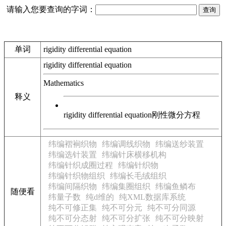
请输入您要查询的字词：
单词
rigidity differential equation
rigidity differential equation
Mathematics
释义
rigidity differential equation
刚性微分方程
纬编褶裥织物
纬编调线织物
纬编送纱装置
纬编选针装置
纬编针床横移机构
纬编针织成圈过程
纬编针织物
纬编针织物组织
纬编长毛绒组织
纬编间隔织物
纬编集圈组织
纬编鱼鳞布
随便看
纬量子数
纯d维的
纯XML数据库系统
纯不可修正集
纯不可分元
纯不可分同源
纯不可分态射
纯不可分扩张
纯不可分映射