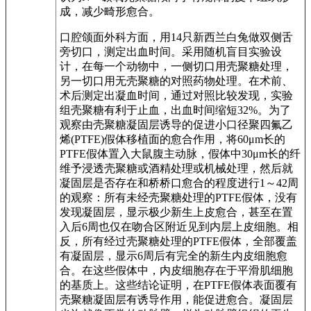
成，减少畸形愈合。
口腔颌面外科方面，用14只新西兰白兔做双侧舌
旁切口，测定出血时间。采用随机盲目实验设
计，在每一个动物中，一侧切口用壳聚糖处理，
另一切口用无壳聚糖的对照药物处理。在术前、
术后测定出凝血时间，通过对照比较发现，实验
组壳聚糖有利于止血，出血时间缩短32%。为了
观察由壳聚糖凝固层诱导的促进小口径聚四氟乙
烯(PTFE)假体移植面的愈合作用，将60μm长的
PTFE假体置入大鼠腹主动脉，假体中30μm长的纤
维予浸透壳聚糖或酒精处理或机械处理，然后就
凝固层是否存在和桥桥口愈合的程度进行1～42周
的观察：所有未经壳聚糖处理的PTFE假体，没有
发现凝固层，显示极少新生上皮愈合，甚至在置
入后6周也仅在吻合区附近见到内层上皮细胞。相
反，所有经过壳聚糖处理的PTFE假体，全部覆盖
有凝固层，显示6周后有完全的新生内皮细胞愈
合。在这些假体中，内皮细胞存在于平滑肌细胞
的基质上。这些结论证明，在PTFE假体表面覆有
壳聚糖凝固层有诱导作用，能促进愈合。凝固层