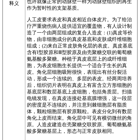
也许就像正常的动脉壁一样为动脉壁组织的再生
释义
作为暂时性的支架基质。
人工皮要求表皮和真皮相近自体皮片。为了给治
疗严重烧伤病人提供适宜的覆盖物，有人设计制
造了一个由两层组成的复合人造皮：(1)真皮等价
物，由非细胞成分的真皮基底和皮肤成纤维细胞
组成；(2)来自正常皮肤角化层的表皮。真皮基底
含有Ⅰ型胶原和Ⅲ型胶原及由壳聚糖交联的葡萄糖
氨基酸多聚糖。种植于真皮底层上的成纤维细
胞，为表皮细胞生长提供一个适合于生长的真
皮。角化层细胞吸附很快，表现出有丝分裂活
动，形成一个连续的、多层的表皮。经两周培养
后，组织切片表明在真皮上有富含立方形细胞的
基底层和数层基底上皮细胞，包括角质层。扫描
电镜发现，在真皮连接处基底膜增强，这一段层
的密度是不连续的，并注意到棘细胞层有脂质
体，颗粒细胞层有胶原颗粒。表皮分化到有数层
角化上皮而结束。角化层中可见有横切微丝的角
原。人造皮建造在壳聚糖交联胶原、葡萄糖氨基
酸多聚糖基层上，形态与正常皮肤相同。