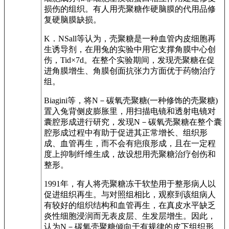
损伤的组织。有人用壳聚糖作硬脑膜的代用品修
复硬脑膜缺损。
K．NSall等认为，壳聚糖是一种血管内皮细胞再
生诱导剂，在用兔的实验中用它支撑角膜中心创
伤，Tid×7d。在整个实验期间，发现壳聚糖在促
进角膜增生、角膜创面抗张力方面优于药物治疗
组。
Biagini等，将N－碳氧壳聚糖(一种修饰的壳聚糖)
置入兔背侧皮膨胀里，用扫描电镜和透射电镜对
囊腔形成进行研究，发现N－碳氧壳聚糖在整个囊
腔形成过程中有助于促进其正常增长、组织形
成、血管再生，而不会有疤痕形成，且在一定程
度上抑制纤维生成，故设想用壳聚糖治疗创伤和
整形。
1991年，有人将壳聚糖冻干软垫用于整形病人以
促进组织再生。与对照组相比，观察到该组病人
有较好的组织结构和血管再生，在真皮水平缺乏
炎性细胞浸润而无表皮层、生发层增生。因此，
认为N－碳氧壳聚糖倾向于有规律的皮下组织形