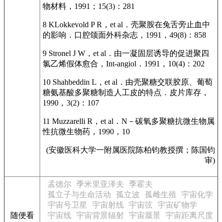
物材料，1991；15(3)：281
8 KLokkevold P R，et al．壳聚胺在兔舌旁止血中
的影响．口腔颌面外科杂志，1991，49(8)：858
9 Stronel J W，et al．由一凝固层诱导的促进聚四
氯乙烯假体愈合，Int-angiol．1991，10(4)：202
10 Shahbeddin L，et al．由壳聚糖交联胶原、葡萄
糖氨基酸多聚糖制造人工皮的特点．皮片库存，
1990，3(2)：107
11 Muzzarelli R，et al．N－碳氧多聚糖抗微生物属
性抗微生物药，1990，10
(安徽医科大学一附属医院陈柏钧教授撰；陈国钧
审)
孟德尔
季米里亚泽夫
季霍夫
孤立子与生命活动
孤立波
孤雌生殖
宇宙化学
宇宙号卫星
宇宙射线
宇宙弦
宇宙矿物学
随便看
宇宙线
宇宙背景辐射
宇宙蜃景
宇宙距离尺度