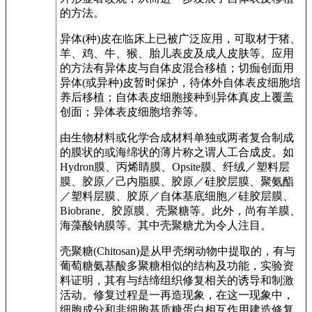
的方法。
异体(种)皮在临床上已被广泛应用，可取材于猪、
羊、鸡、牛、猴、胎儿表皮及成人皮肤等。应用
的方法有异体皮与自体皮混合移植；切痂创面用
异体(或异种)皮暂时保护，待体外自体表皮细胞培
养后移植；自体表皮细胞接种到异体真皮上覆盖
创面；异体表皮细胞培养等。
由生物材料或化学合成材料单独或两者复合制成
的膜状的或海绵状的薄片称之谓人工合成皮。如
Hydron膜、丙烯睛膜、Opsite膜、纤绒／塑料层
膜、胶原／己内脂膜、胶原／硅胶层膜、聚氨酯
／塑料层膜、胶原／自体基底细胞／硅胶层膜、
Biobrane、胶原膜、壳聚糖等。此外，尚有羊膜、
海藻酸钠膜等。其中壳聚糖尤为令人注目。
壳聚糖(Chitosan)是从甲壳纲动物中提取的，有与
葡萄糖氨基酸多聚糖相似的结构及功能，实验资
料证明，其有与结缔组织修复相关的诱导和制激
活动。修复过程是一再造现象，在这一现象中，
细胞成分和非细胞基质糖蛋白相互作用建造修复