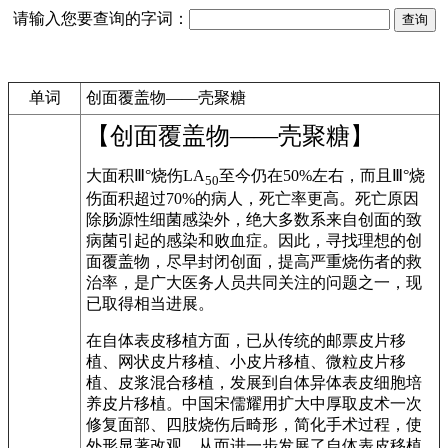
请输入您要查询的字词：
单词
创面覆盖物——壳聚糖
【创面覆盖物——壳聚糖】
大面积Ⅲ°烧伤LA
至今仍在50%左右，而且Ⅲ°烧
50
伤面积超过70%的病人，死亡率更高。死亡原因
除肠源性细菌感染外，绝大多数系来自创面的致
病菌引起的感染和败血症。因此，寻找理想的创
面覆盖物，尽早封闭创面，提高严重烧伤者的救
治率，是广大医务人员共同关注的问题之一，现
已取得相当进展。
在自体表皮移植方面，已从传统的邮票皮片移
植、网状皮片移植、小皮片移植、微粒皮片移
植、皮浆混合移植，发展到自体异体表皮细胞培
养皮片移植。中国宋儒耀用扩大中厚取皮术一次
修复面部、四肢烧伤后畸形，简化手术过程，使
外形显著改观，从而进一步发展了自体表皮移植