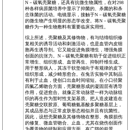
N－碳氧壳聚糖，还具有抗微生物属性，在对298
种各样病原菌培养中显示了抑菌的、杀菌的和杀
念珠菌的活动。电镜显示，接触于N－碳氧壳聚糖
的微生物产生明显的形态学改变。将N－碳氧壳聚
糖作为一种生物敷料有重要临床实用性。
综上所述，壳聚糖及其修饰物，有与结缔组织修
复相关的诱导活动和刺激活动，也是血管内皮细
胞再生诱导剂。它又能促进角膜增生，增强角膜
创面的抗张力。N－碳氧壳聚糖有助于促进组织正
常增生、组织形成、血管再生、抑制纤维生成。
用于整形病人，其冻干软垫倾向于有规律的皮下
组织形成，减少畸形愈合。在兔舌实验中其制品
有利于止血，使创口出血时间缩短。在小口径聚
四氟乙烯吻合方面，壳聚糖形成的凝固层有诱导
作用，促进愈合。就像正常动脉壁一样为动脉组
织的再生作为暂时性支架基质。把人造皮建造在
壳聚糖交联胶原、葡萄糖氨基酸多聚糖基层上，
其成品形态与正常皮肤形态相似并且有抗菌性。
因此，设想壳聚糖及其修饰物在整形、角膜损伤
的修复、微血管吻合、止血，尤其在烧伤创面作
为覆盖物的研制和应用方面，有广阔的前景。