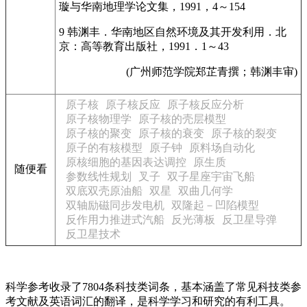
璇与华南地理学论文集，1991，4～154
9 韩渊丰．华南地区自然环境及其开发利用．北
京：高等教育出版社，1991．1～43
(广州师范学院郑芷青撰；韩渊丰审)
原子核
原子核反应
原子核反应分析
原子核物理学
原子核的壳层模型
原子核的聚变
原子核的衰变
原子核的裂变
原子的有核模型
原子钟
原料场自动化
原核细胞的基因表达调控
原生质
随便看
参数线性规划
叉子
双子星座宇宙飞船
双底双壳原油船
双星
双曲几何学
双轴励磁同步发电机
双隆起－凹陷模型
反作用力推进式汽船
反光薄板
反卫星导弹
反卫星技术
科学参考收录了7804条科技类词条，基本涵盖了常见科技类参
考文献及英语词汇的翻译，是科学学习和研究的有利工具。