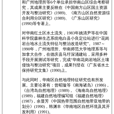
和广州地理所等6个单位承担华南山区综合考察研
究，其成果主要反映在《中国南方山区国土资源
开发与整治研究》(1989)、《南方山区自然资源综
合利用分区研究》(1989)、《广东山区研究》
(1990)等专著上。
对华南红土区水土流失，1983年姚清尹等在中国
科学院森林生态系统电白县小良定位站进行“花岗
岩台地水土流失特征与整治改造研究”。1987～
1990年，广州地理所、华南师范大学地理系等与
加拿大合作，在德庆县马圩深涌建站，采用多种
手段开展测试等研究，完成“华南花岗岩地区土壤
侵蚀与整治研究”项目，成果刊登在《广东省水土
保持研究文集》(1990)上。
与此同时，华南区自然地理特征研究也有所发
展。主要论著有：曾昭璇等《南海诸岛》(1986)，
《台湾岛自然地理》(1989)，《海南岛自然地理》
(1989)，福建自然地理编写组《福建自然地理》
(1987)，余显芳《中国热带范围自然地带亚地带的
划分》(1990)，韩渊丰《华南地区自然环境及其开
发利用》(1991)。