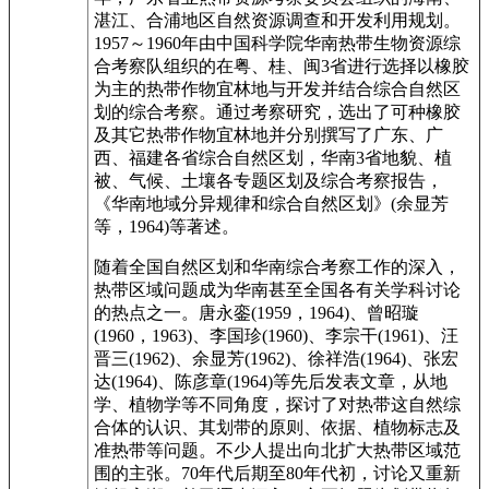
湛江、合浦地区自然资源调查和开发利用规划。
1957～1960年由中国科学院华南热带生物资源综
合考察队组织的在粤、桂、闽3省进行选择以橡胶
为主的热带作物宜林地与开发并结合综合自然区
划的综合考察。通过考察研究，选出了可种橡胶
及其它热带作物宜林地并分别撰写了广东、广
西、福建各省综合自然区划，华南3省地貌、植
被、气候、土壤各专题区划及综合考察报告，
《华南地域分异规律和综合自然区划》(余显芳
等，1964)等著述。
随着全国自然区划和华南综合考察工作的深入，
热带区域问题成为华南甚至全国各有关学科讨论
的热点之一。唐永銮(1959，1964)、曾昭璇
(1960，1963)、李国珍(1960)、李宗干(1961)、汪
晋三(1962)、余显芳(1962)、徐祥浩(1964)、张宏
达(1964)、陈彦章(1964)等先后发表文章，从地
学、植物学等不同角度，探讨了对热带这自然综
合体的认识、其划带的原则、依据、植物标志及
准热带等问题。不少人提出向北扩大热带区域范
围的主张。70年代后期至80年代初，讨论又重新