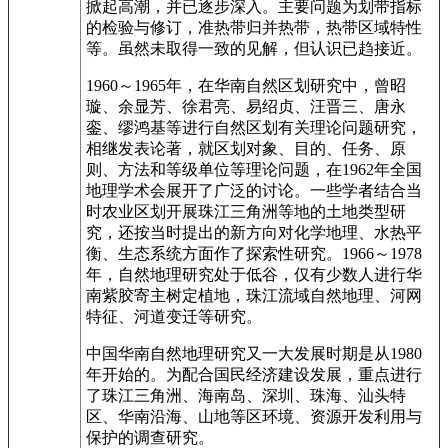
掀起高潮，并已逐步深入。主要问题为划带指标
的检验与修订，准热带归并热带，热带区域特性
等。虽然未取得一致的见解，但认识已趋接近。
1960～1965年，在华南自然区划研究中，曾昭
璇、余显芳、徐君亮、易绍贞、汪晋三、唐永
銮、缪鸿基等进行自然区划有关理论问题研究，
相继发表论著，就区划对象、目的、任务、原
则、方法和等级单位等理论问题，在1962年全国
地理学术会展开了广泛的讨论。一些学者结合当
时农业区划开展珠江三角洲等地的土地类型研
究，还按当时提出的新方向对化学地理、水热平
衡、生态系统方面作了探索性研究。1966～1978
年，自然地理研究处于低谷，仅有少数人进行华
南紫胶寄主树定植地，珠江流域自然地理、河网
特征、河道变迁等研究。
中国华南自然地理研究又一大发展时期是从1980
年开始的。为配合国民经济建设发展，重点进行
了珠江三角洲、海南岛、深圳、珠海、汕头特
区、华南沿海、山地等区环境、资源开发利用与
保护的调查研究。