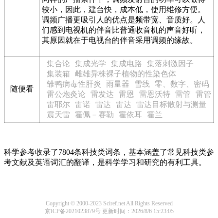
较小，因此，建台快，成本低，使用维修方便。
调频广播更吸引人的优点是频带宽、音质好。人
们感到电视机的伴音比普通收音机的声音好听，
其原因就在于电视台的伴音采用调频的缘故。
集合论
集成光学
集成电路
集落刺激因子
集装箱
雌雄异株裸子植物的性染色体
雏鸭病毒性肝炎
雨量器
雪线
零、数字、密码
随便看
雷公炮灸论
雷发达
雷恩
雷恩沃特
雷管
雷管
雷耶尔
雷诺
雷达
雷达
雷达目标散射与测量
震天雷
霍佩－赛勒
霍依耳
霍兰
科学参考收录了7804条科技类词条，基本涵盖了常见科技类参
考文献及英语词汇的翻译，是科学学习和研究的有利工具。
Copyright © 2000-2023 Sciref.net All Rights Reserved
京ICP备2021023879号
更新时间：2026/8/6 15:23:05