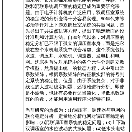
高水头、长水道抽水蓄能电站的兴建，并联、串
联和混联系统调压室的稳定已成为重要研究课
题。由于电子计算机的广泛应用，双调压室系统
的稳定域的分析变得十分容易实现。80年代末陈
鉴治等针对上下游双调压室系统的共振问题，首
先导出了共振点轨迹方程，提出了稳定断面的设
计准则和计算方法。自80年代以来，对调压室的
稳定分析已不限于孤立的调压室本身，而是把它
放在整个水机电系统中联合考虑。这个系统包括
水道、调压井、水轮机、调速器、发电机和电
网。沈宗树首先对系统中的各个元件分别建立数
学模型，然后提出统一的状态方程，从中引出常
系数矩阵，根据系数矩阵的特征根实部的符号判
定系统的稳定性。但是，由于系统复杂，对于非
线性的大波动稳定问题，还很难进行分析。即使
是小波动，也还有必要作适当简化，降低系数矩
阵的阶数，才能利用通用程序求解特征根。
当前研究的热点为：(1)调压室、调速器与电网的
联合稳定分析，定量地分析电网对调压室稳定的
影响；(2)混联调压室系统的稳定问题；(3)上下游
双调压室的水位波动的共振问题；(4)低水头电站