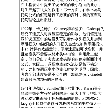
在工程设计中提出了调压室的最小断面的要求，
对生产起了很大的作用；另一方面，在学术界对
托马公式的假定进行了必要的探讨，有的甚至对
托马理论提出质疑。
1927年，卡拉姆(J．Calame)和加登(D．Gaden首先
研究了速度头对调压室稳定的影响。他们假定隧
洞和调压室中的速度头可以看作水头损失并加到
摩阻损失中(隧洞的入口损失当然也加到摩阻损失
中)；计算有效能量时，假定速度能可以恢复，并
且速度头不需要从总水头中扣除。利用此二假
定，他们导出了考虑速度头影响的稳定断面计算
公式。实际上，调压室底部水流状是极不稳定
的，尤其在调压室水位较低时更为明显，因此，
考虑全部速度头是不安全的，加德尔(A．Gardel)
建议只考虑70%的速度头。
1941年许勒(J．Schuller)和卡拉斯(K．Karas)等令
非线性微分方程的系数的最小值大于零，得出大
波动稳定断面等于托马断面的两倍。耶格尔(C．
Jaeger)于1943年命微分方程的系数的平均值大于