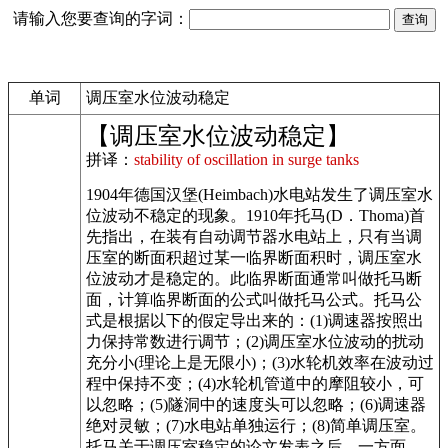
请输入您要查询的字词：
单词
调压室水位波动稳定
【调压室水位波动稳定】
拼译：
stability of oscillation in surge tanks
1904年德国汉堡(Heimbach)水电站发生了调压室水
位波动不稳定的现象。1910年托马(D．Thoma)首
先指出，在装有自动调节器水电站上，只有当调
压室的断面积超过某一临界断面积时，调压室水
位波动才是稳定的。此临界断面通常叫做托马断
面，计算临界断面的公式叫做托马公式。托马公
式是根据以下的假定导出来的：(1)调速器按照出
力保持常数进行调节；(2)调压室水位波动的扰动
充分小(理论上是无限小)；(3)水轮机效率在波动过
程中保持不变；(4)水轮机管道中的摩阻较小，可
以忽略；(5)隧洞中的速度头可以忽略；(6)调速器
绝对灵敏；(7)水电站单独运行；(8)简单调压室。
托马关于调压室稳定的论文发表之后，一方面，