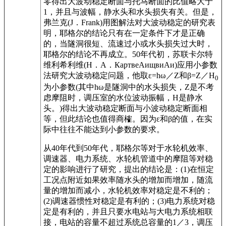
零得出大波动稳定断面与托马断面的比值略大于
1，并且与波幅，静水头和水头损失有关。但是，
弗兰克(J．Frank)用图解法对大波动稳定的研究表
明，耶格尔的结论只有在一定条件下才是正确
的，当隧洞很短、流速过小或水头损失过大时，
耶格尔的结论不再成立。50年代初，苏联卡尔特
维利希利维(H．А．КaртвеAищвиAи)应用小参数
法研究大波动稳定问题，他取ε=hω／Z和β=Z／H
0
为小参数(其中hω是隧洞中的水头损失，Z是不考
虑摩阻时，调压室的水位波动振幅，H是静水
头。)得出大波动稳定断面与小波动稳定断面相
等，但此结论也值得商榷。因为ε和β的值，在实
际中往往不能达到小参数的要求。
从40年代到50年代，耶格尔等对于水轮机效率、
调速器、电力系统、水轮机管道中的摩阻等对稳
定的影响进行了研究，提出的结论是：(1)在恒定
工况点附近如果效率随水头的增加而增加，随流
量的增加而减小，水轮机效率对稳定是不利的；
(2)调速器惯性对稳定是有利的；(3)电力系统对稳
定是有利的，并且只要水电站与大电力系统相联
接，电站的容量不超过系统总容量的1／3，调压