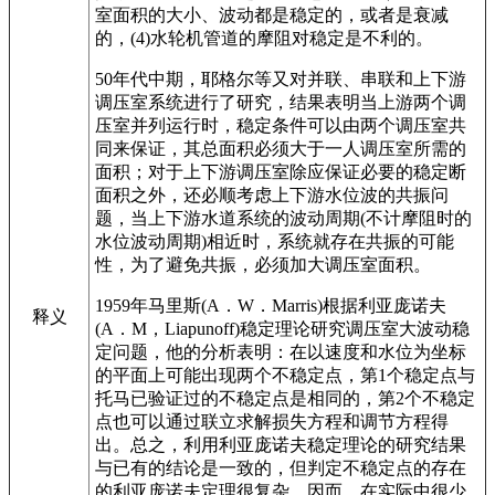
室面积的大小、波动都是稳定的，或者是衰减
的，(4)水轮机管道的摩阻对稳定是不利的。
50年代中期，耶格尔等又对并联、串联和上下游
调压室系统进行了研究，结果表明当上游两个调
压室并列运行时，稳定条件可以由两个调压室共
同来保证，其总面积必须大于一人调压室所需的
面积；对于上下游调压室除应保证必要的稳定断
面积之外，还必顺考虑上下游水位波的共振问
题，当上下游水道系统的波动周期(不计摩阻时的
水位波动周期)相近时，系统就存在共振的可能
性，为了避免共振，必须加大调压室面积。
1959年马里斯(A．W．Marris)根据利亚庞诺夫
释义
(A．M，Liapunoff)稳定理论研究调压室大波动稳
定问题，他的分析表明：在以速度和水位为坐标
的平面上可能出现两个不稳定点，第1个稳定点与
托马已验证过的不稳定点是相同的，第2个不稳定
点也可以通过联立求解损失方程和调节方程得
出。总之，利用利亚庞诺夫稳定理论的研究结果
与已有的结论是一致的，但判定不稳定点的存在
的利亚庞诺夫定理很复杂，因而，在实际中很少