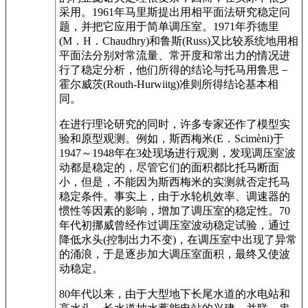
采用。1961年马里斯提出用相平面法研究稳定问
题，并把它应用于简单调压室。1971年乔德里
(M．H．Chaudhry)和鲁斯(Russ)又比较系统地用相
平面法分别对常流量、常开度和常出力的情况进
行了稳定分析，他们所得的结论与托马用鲁思－
霍尔威茨(Routh-Hurwiitg)准则所得结论基本相
同。
在进行理论研究的同时，许多专家还作了模型实
验和原型观测。例如，斯西梅米(E．Scimèni)于
1947～1948年在3处现场进行观测，发现调压室波
动都是稳定的，尽管它们的面积都比托马断面
小，但是，不能因为斯西梅米的实测就否定托马
稳定条件。事实上，由于水轮机效率、调速器的
惯性等因素的影响，增加了调压室的稳定性。70
年代初挪威曾经作过调压室波动稳定试验，通过
降低水头(控制出力不变)，在调压室中出现了异常
的涌浪，于是逐步加大调压室面积，最终又使波
动稳定。
80年代以来，由于大型地下长尾水道的水电站和