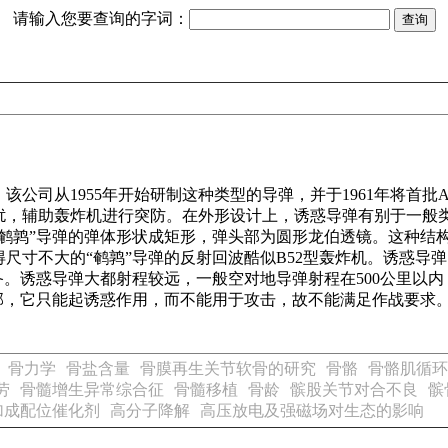
请输入您要查询的字词：
司从1955年开始研制这种类型的导弹，并于1961年将首批AD
扰，辅助轰炸机进行突防。在外形设计上，诱惑导弹有别于一般
“鹌鹑”导弹的弹体形状成矩形，弹头部为圆形龙伯透镜。这种结
尺寸不大的“鹌鹑”导弹的反射回波酷似B52型轰炸机。诱惑导
备。诱惑导弹大都射程较远，一般空对地导弹射程在500公里以内
战斗部，它只能起诱惑作用，而不能用于攻击，故不能满足作战要
骨力学
骨盐含量
骨膜再生关节软骨的研究
骨骼
骨骼肌循环
劳
骨髓增生异常综合征
骨髓移植
骨龄
髌股关节对合不良
髌
加成配位催化剂
高分子降解
高压放电及强磁场对生态的影响