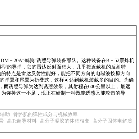
M－20A“鹌鹑”诱惑导弹装备部队。这种装备在B－52轰炸机
类型的导弹，它的雷达反射面积大，几乎接近载机的反射特
构的特点是雷达反射性能好，能把不同方向的电磁波按原方向
弹的弹翼和尾翼为折叠式，这样可达到载机装载多的目的。为确
，而诱惑导弹为达到诱惑效果，其射程在600公里以上，最远
求。为弥补这一不足，现正在研制一种既能诱惑又能攻击的导
辅助
骨骼肌的弹性成分与机械效率
骨
高Tc超导材料
高分子凝胶的体积相变
高分子固体电解质