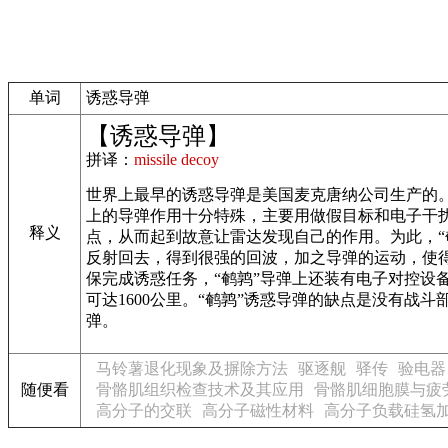
单词
诱惑导弹
【诱惑导弹】
拼译：
missile decoy
世界上最早的诱惑导弹是美国麦克唐纳公司生产的。该公
上的导弹作用十分特殊，主要用做假目标和电子干
释义
点，从而起到故意让雷达发现自己的作用。为此，
反射回去，得到很强的回波，加之导弹的运动，使得
保完成诱惑任务，“鹌鹑”导弹上还装有电子对控设
可达1600公里。“鹌鹑”诱惑导弹的缺点是没有
弹。
马铃薯退化现象及摒除方法
驱逐舰
驿传
验电器
随便看
骨骼肌组织检查技术及其应用
骨骼肌细胞膜与疲
高分子的交联
高分子磁性材料
高分子负载硅氢