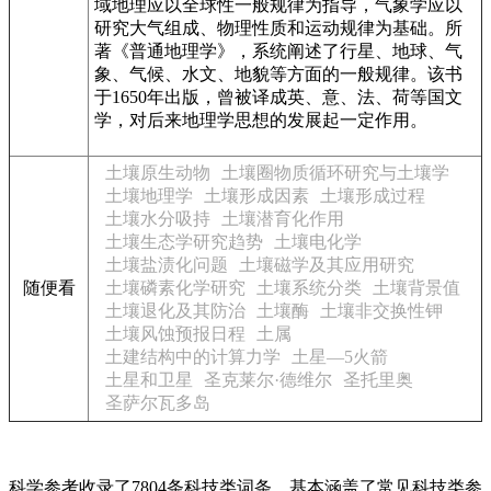
域地理应以全球性一般规律为指导，气象学应以
研究大气组成、物理性质和运动规律为基础。所
著《普通地理学》，系统阐述了行星、地球、气
象、气候、水文、地貌等方面的一般规律。该书
于1650年出版，曾被译成英、意、法、荷等国文
学，对后来地理学思想的发展起一定作用。
土壤原生动物
土壤圈物质循环研究与土壤学
土壤地理学
土壤形成因素
土壤形成过程
土壤水分吸持
土壤潜育化作用
土壤生态学研究趋势
土壤电化学
土壤盐渍化问题
土壤磁学及其应用研究
随便看
土壤磷素化学研究
土壤系统分类
土壤背景值
土壤退化及其防治
土壤酶
土壤非交换性钾
土壤风蚀预报日程
土属
土建结构中的计算力学
土星—5火箭
土星和卫星
圣克莱尔·德维尔
圣托里奥
圣萨尔瓦多岛
科学参考收录了7804条科技类词条，基本涵盖了常见科技类参