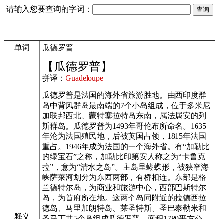
请输入您要查询的字词：
单词
瓜德罗普
【瓜德罗普】
拼译：
Guadeloupe
瓜德罗普是法国的海外省旅游胜地。由西印度群
岛中背风群岛最南端的7个小岛组成，位于多米尼
加联邦西北、蒙特塞拉特岛东南，属法属安的列
斯群岛。瓜德罗普为1493年哥伦布所命名。1635
年沦为法国殖民地，后被英国占领，1815年法国
重占。1946年成为法国的一个海外省。有“加勒比
的绿宝石”之称，加勒比印第安人称之为“卡鲁克
拉”，意为“清水之岛”。主岛呈蝴蝶形，被狭窄海
峡萨莱河划分为东西两部，有桥相连。东部是格
兰德特尔岛，为商业和旅游中心，西部巴斯特尔
岛，为首府所在地。这两个岛同附近的拉德西拉
德岛、马里加朗特岛、莱圣特斯、圣巴泰勒米和
释义
圣马丁共5个岛组成瓜德罗普。面积1780平方公