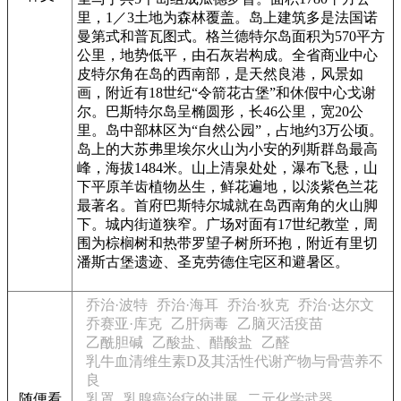
里，1／3土地为森林覆盖。岛上建筑多是法国诺
曼第式和普瓦图式。格兰德特尔岛面积为570平方
公里，地势低平，由石灰岩构成。全省商业中心
皮特尔角在岛的西南部，是天然良港，风景如
画，附近有18世纪“令箭花古堡”和休假中心戈谢
尔。巴斯特尔岛呈椭圆形，长46公里，宽20公
里。岛中部林区为“自然公园”，占地约3万公顷。
岛上的大苏弗里埃尔火山为小安的列斯群岛最高
峰，海拔1484米。山上清泉处处，瀑布飞悬，山
下平原羊齿植物丛生，鲜花遍地，以淡紫色兰花
最著名。首府巴斯特尔城就在岛西南角的火山脚
下。城内街道狭窄。广场对面有17世纪教堂，周
围为棕榈树和热带罗望子树所环抱，附近有里切
潘斯古堡遗迹、圣克劳德住宅区和避暑区。
乔治·波特
乔治·海耳
乔治·狄克
乔治·达尔文
乔赛亚·库克
乙肝病毒
乙脑灭活疫苗
乙酰胆碱
乙酸盐、醋酸盐
乙醛
乳牛血清维生素D及其活性代谢产物与骨营养不
良
随便看
乳罩
乳腺癌治疗的进展
二元化学武器