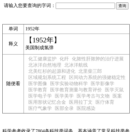
请输入您要查询的字词：
单词
1952年
【1952年】
释义
美国制成氢弹
化工健康监护
化纤
化脓性肝脓肿的治疗进展
北冰洋自然地理
北冰洋航线
北美红杉的起源和进化
北里柴三郎
区域规划系统工程
区间动力系统的强健稳定性
随便看
医学图像
医学实验动物科学
医学影像学
医学教育
医学教育测量与教育评价
医学灭鼠
医学电子学
医学美学
医学考古与文物
医案
医用形状记忆合金
医用拉丁文
医疗体育
医疗气象学
医部全录
医院感染
科学参考收录了7804条科技类词条，基本涵盖了常见科技类参